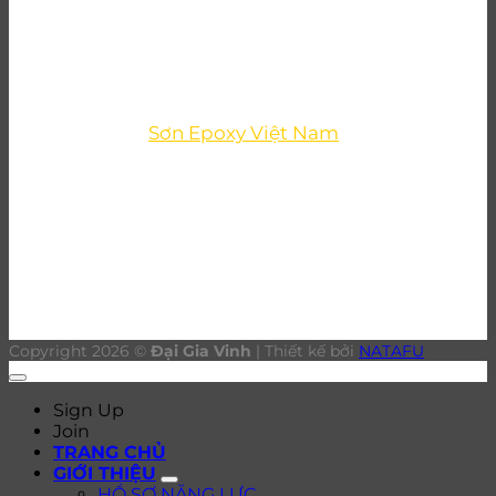
Chi nhánh Bình Dương:
144 Dx 027, Phường
Bình Dương, TP Hồ Chí Minh
Hotline:
02 746 251 838 - 0903 090 007
Skype:
daigiavinh.epoxy
Email
: minh.tangvan@daigiavinh.com
Fanpage
:
Sơn Epoxy Việt Nam
DỊCH VỤ
Đại lý sơn epoxy Bình Dương
Thi công sơn Epoxy Bình Dương
Đánh bóng sàn bê tông Bình Dương
Thi công sơn PU Bình Dương
Copyright 2026 ©
Đại Gia Vinh
| Thiết kế bởi
NATAFU
Sign Up
Join
TRANG CHỦ
GIỚI THIỆU
HỒ SƠ NĂNG LỰC