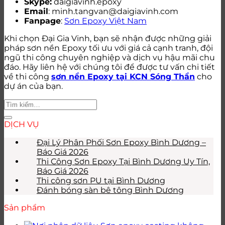
Skype:
daigiavinh.epoxy
Email
: minh.tangvan@daigiavinh.com
Fanpage
:
Sơn Epoxy Việt Nam
Khi chọn Đại Gia Vinh, bạn sẽ nhận được những giải
pháp sơn nền Epoxy tối ưu với giá cả cạnh tranh, đội
ngũ thi công chuyên nghiệp và dịch vụ hậu mãi chu
đáo. Hãy liên hệ với chúng tôi để được tư vấn chi tiết
về thi công
sơn nền Epoxy tại KCN Sóng Thần
cho
dự án của bạn.
DỊCH VỤ
Đại Lý Phân Phối Sơn Epoxy Bình Dương –
Báo Giá 2026
Thi Công Sơn Epoxy Tại Bình Dương Uy Tín,
Báo Giá 2026
Thi công sơn PU tại Bình Dương
Đánh bóng sàn bê tông Bình Dương
Sản phẩm