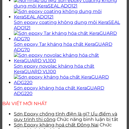
Sơn epoxy coating không
dung môi KeraSEAL ADO121
Sơn epoxy coating không dung môi KeraSEAL
ADO121
Sơn epoxy Tar kháng hóa chất KeraGUARD
ADG70
Sơn epoxy novolac kháng hóa chất
KeraGUARD VL100
Sơn epoxy kháng hóa chất KeraGUARD
ADG220
BÀI VIẾT MỚI NHẤT
Sơn Epoxy chống tĩnh điện là gì? Ưu điểm và
ở
quy trình thi công
Chức năng bình luận bị tắt
Sơn
Sơn Epoxy kháng hoá chất Đồng Nai
Chức