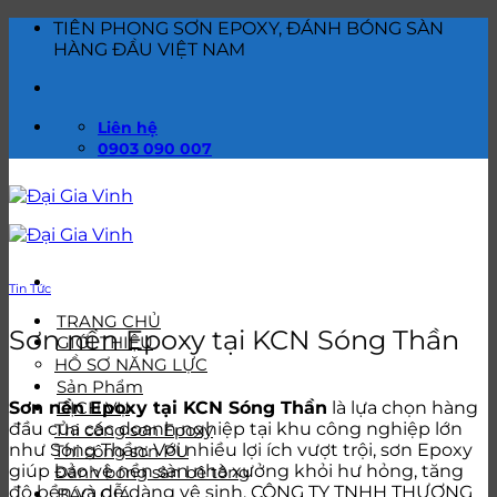
Bỏ
TIÊN PHONG SƠN EPOXY, ĐÁNH BÓNG SÀN
qua
HÀNG ĐẦU VIỆT NAM
nội
dung
Liên hệ
0903 090 007
Tin Tức
TRANG CHỦ
Sơn nền Epoxy tại KCN Sóng Thần
GIỚI THIỆU
HỒ SƠ NĂNG LỰC
Sản Phẩm
Sơn nền Epoxy tại KCN Sóng Thần
là lựa chọn hàng
DỊCH VỤ
đầu của các doanh nghiệp tại khu công nghiệp lớn
Thi công sơn Epoxy
như Sóng Thần. Với nhiều lợi ích vượt trội, sơn Epoxy
Thi công sơn PU
giúp bảo vệ nền sàn nhà xưởng khỏi hư hỏng, tăng
Đánh bóng sàn bê tông
độ bền và dễ dàng vệ sinh. CÔNG TY TNHH THƯƠNG
BÁO GIÁ