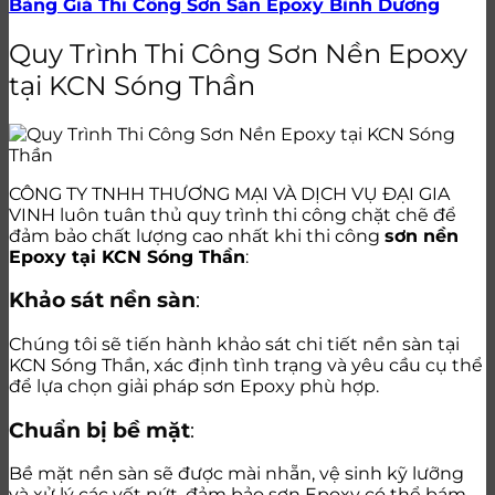
Bảng Giá Thi Công Sơn Sàn Epoxy Bình Dương
Quy Trình Thi Công Sơn Nền Epoxy
tại KCN Sóng Thần
CÔNG TY TNHH THƯƠNG MẠI VÀ DỊCH VỤ ĐẠI GIA
VINH luôn tuân thủ quy trình thi công chặt chẽ để
đảm bảo chất lượng cao nhất khi thi công
sơn nền
Epoxy tại KCN Sóng Thần
:
Khảo sát nền sàn
:
Chúng tôi sẽ tiến hành khảo sát chi tiết nền sàn tại
KCN Sóng Thần, xác định tình trạng và yêu cầu cụ thể
để lựa chọn giải pháp sơn Epoxy phù hợp.
Chuẩn bị bề mặt
:
Bề mặt nền sàn sẽ được mài nhẵn, vệ sinh kỹ lưỡng
và xử lý các vết nứt, đảm bảo sơn Epoxy có thể bám