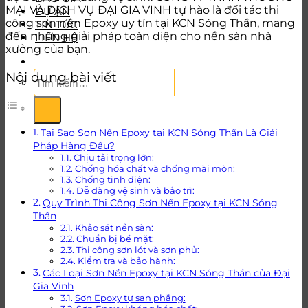
MẠI VÀ DỊCH VỤ ĐẠI GIA VINH tự hào là đối tác thi
DỰ ÁN
công sơn nền Epoxy uy tín tại KCN Sóng Thần, mang
TIN TỨC
đến những giải pháp toàn diện cho nền sàn nhà
LIÊN HỆ
xưởng của bạn.
Tìm
Nội dung bài viết
kiếm:
Tại Sao Sơn Nền Epoxy tại KCN Sóng Thần Là Giải
Pháp Hàng Đầu?
Chịu tải trọng lớn:
Chống hóa chất và chống mài mòn:
Chống tĩnh điện:
Dễ dàng vệ sinh và bảo trì:
Quy Trình Thi Công Sơn Nền Epoxy tại KCN Sóng
Thần
Khảo sát nền sàn:
Chuẩn bị bề mặt:
Thi công sơn lót và sơn phủ:
Kiểm tra và bảo hành:
Các Loại Sơn Nền Epoxy tại KCN Sóng Thần của Đại
Gia Vinh
Sơn Epoxy tự san phẳng: