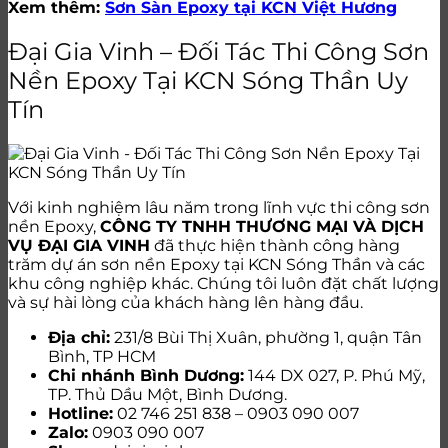
Xem thêm:
Sơn Sàn Epoxy tại KCN Việt Hương
Đại Gia Vinh – Đối Tác Thi Công Sơn
Nền Epoxy Tại KCN Sóng Thần Uy
Tín
Với kinh nghiệm lâu năm trong lĩnh vực thi công sơn
nền Epoxy,
CÔNG TY TNHH THƯƠNG MẠI VÀ DỊCH
VỤ ĐẠI GIA VINH
đã thực hiện thành công hàng
trăm dự án sơn nền Epoxy tại KCN Sóng Thần và các
khu công nghiệp khác. Chúng tôi luôn đặt chất lượng
và sự hài lòng của khách hàng lên hàng đầu.
Địa chỉ:
231/8 Bùi Thị Xuân, phường 1, quận Tân
Bình, TP HCM
Chi nhánh Bình Dương:
144 DX 027, P. Phú Mỹ,
TP. Thủ Dầu Một, Bình Dương.
Hotline:
02 746 251 838 – 0903 090 007
Zalo:
0903 090 007