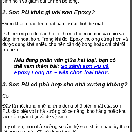
sinh hơn và giảm bụi từ nền bê tông.
2. Sơn PU khác gì với sơn Epoxy?
Điểm khác nhau lớn nhất nằm ở đặc tính bề mặt.
PU thường có độ đàn hồi tốt hơn, chịu mài mòn và chịu va
đập linh hoạt hơn. Trong khi đó, Epoxy thường cứng hơn và
được dùng khá nhiều cho nền cần độ bóng hoặc chi phí tối
ưu hơn.
Nếu đang phân vân giữa hai loại, bạn có
thể xem thêm bài:
So sánh sơn PU và
Epoxy Long An – Nên chọn loại nào?
.
3. Sơn PU có phù hợp cho nhà xưởng không?
Có.
Đây là một trong những ứng dụng phổ biến nhất của sơn
PU, đặc biệt với nhà xưởng có xe nâng, kho hàng hoặc khu
vực cần giảm bụi và dễ vệ sinh.
Tuy nhiên, mỗi nhà xưởng sẽ cần hệ sơn khác nhau tùy theo
tải trọng và mức độ sử dụng thực tế.