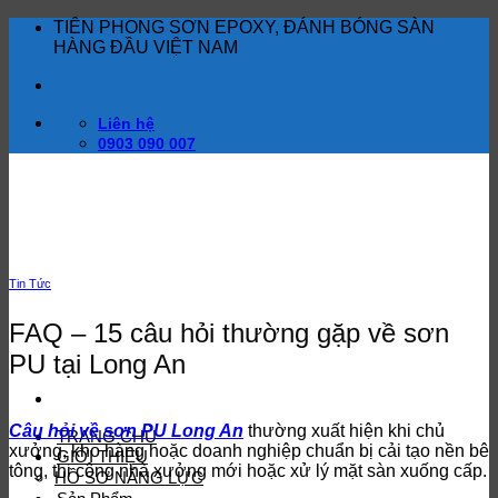
Bỏ
TIÊN PHONG SƠN EPOXY, ĐÁNH BÓNG SÀN
qua
HÀNG ĐẦU VIỆT NAM
nội
dung
Liên hệ
0903 090 007
Tin Tức
FAQ – 15 câu hỏi thường gặp về sơn
PU tại Long An
Câu hỏi về sơn PU Long An
thường xuất hiện khi chủ
TRANG CHỦ
xưởng, kho hàng hoặc doanh nghiệp chuẩn bị cải tạo nền bê
GIỚI THIỆU
tông, thi công nhà xưởng mới hoặc xử lý mặt sàn xuống cấp.
HỒ SƠ NĂNG LỰC