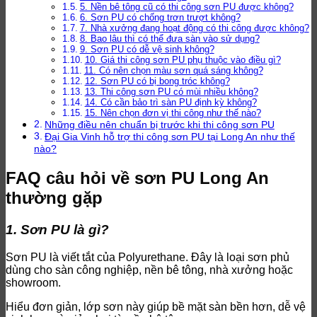
5. Nền bê tông cũ có thi công sơn PU được không?
6. Sơn PU có chống trơn trượt không?
7. Nhà xưởng đang hoạt động có thi công được không?
8. Bao lâu thì có thể đưa sàn vào sử dụng?
9. Sơn PU có dễ vệ sinh không?
10. Giá thi công sơn PU phụ thuộc vào điều gì?
11. Có nên chọn màu sơn quá sáng không?
12. Sơn PU có bị bong tróc không?
13. Thi công sơn PU có mùi nhiều không?
14. Có cần bảo trì sàn PU định kỳ không?
15. Nên chọn đơn vị thi công như thế nào?
Những điều nên chuẩn bị trước khi thi công sơn PU
Đại Gia Vinh hỗ trợ thi công sơn PU tại Long An như thế
nào?
FAQ câu hỏi về sơn PU Long An
thường gặp
1. Sơn PU là gì?
Sơn PU là viết tắt của Polyurethane. Đây là loại sơn phủ
dùng cho sàn công nghiệp, nền bê tông, nhà xưởng hoặc
showroom.
Hiểu đơn giản, lớp sơn này giúp bề mặt sàn bền hơn, dễ vệ