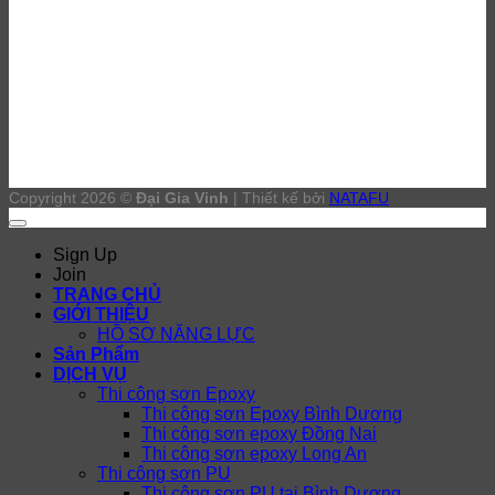
Copyright 2026 ©
Đại Gia Vinh
| Thiết kế bởi
NATAFU
Sign Up
Join
TRANG CHỦ
GIỚI THIỆU
HỒ SƠ NĂNG LỰC
Sản Phẩm
DỊCH VỤ
Thi công sơn Epoxy
Thi công sơn Epoxy Bình Dương
Thi công sơn epoxy Đồng Nai
Thi công sơn epoxy Long An
Thi công sơn PU
Thi công sơn PU tại Bình Dương