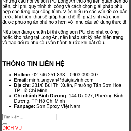
Những câu hỏi về sơn PU Long An thường liên quan đến độ
bền, chi phí, quy trình thi công và cách chọn giải pháp phù
hợp cho từng loại công trình. Việc hiểu rõ các vấn đề cơ bản
trước khi triển khai sẽ giúp hạn chế lỗi phát sinh và chọn
được phương án phù hợp hơn với nhu cầu sử dụng thực tế.
Nếu bạn đang chuẩn bị thi công sơn PU cho nhà xưởng
hoặc kho hàng tại Long An, nên khảo sát kỹ nền hiện trạng
và trao đổi rõ nhu cầu vận hành trước khi bắt đầu.
THÔNG TIN LIÊN HỆ
Hotline:
02 746 251 838 – 0903 090 007
Email:
minh.tangvan@daigiavinh.com
Địa chỉ:
231/8 Bùi Thị Xuân, Phường Tân Sơn Hoà,
TP Hồ Chí Minh
Chi nhánh Bình Dương:
144 Dx 027, Phường Bình
Dương, TP Hồ Chí Minh
Fanpage:
Sơn Epoxy Việt Nam
DỊCH VỤ