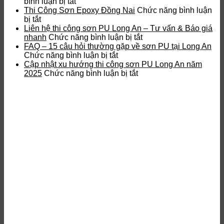
ở
Epoxy
bình luận bị tắt
Sơn
chống
Thi Công Sơn Epoxy Đồng Nai
Chức năng bình luận
ở
Epoxy
tĩnh
bị tắt
Thi
kháng
điện
Liên hệ thi công sơn PU Long An – Tư vấn & Báo giá
Công
hoá
ở
là
nhanh
Chức năng bình luận bị tắt
Sơn
chất
Liên
gì?
FAQ – 15 câu hỏi thường gặp về sơn PU tại Long An
Epoxy
Đồng
ở
hệ
Ưu
Chức năng bình luận bị tắt
Đồng
Nai
FAQ
thi
điểm
Cập nhật xu hướng thi công sơn PU Long An năm
Nai
–
ở
công
và
2025
Chức năng bình luận bị tắt
15
Cập
sơn
quy
câu
nhật
PU
trình
hỏi
xu
Long
thi
thường
hướng
An
công
gặp
thi
–
về
công
Tư
sơn
sơn
vấn
PU
PU
&
tại
Long
Báo
Long
An
giá
An
năm
nhanh
2025