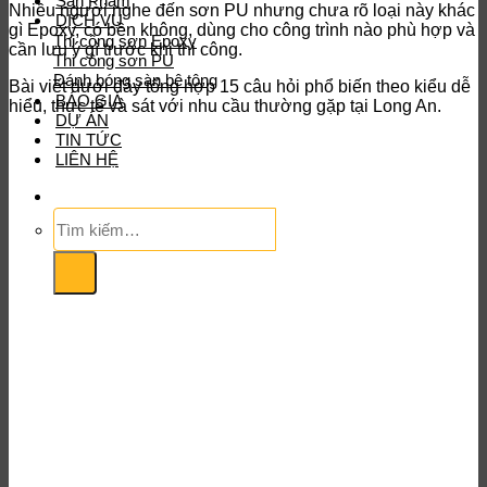
Sản Phẩm
Nhiều người nghe đến sơn PU nhưng chưa rõ loại này khác
DỊCH VỤ
gì Epoxy, có bền không, dùng cho công trình nào phù hợp và
Thi công sơn Epoxy
cần lưu ý gì trước khi thi công.
Thi công sơn PU
Đánh bóng sàn bê tông
Bài viết dưới đây tổng hợp 15 câu hỏi phổ biến theo kiểu dễ
BÁO GIÁ
hiểu, thực tế và sát với nhu cầu thường gặp tại Long An.
DỰ ÁN
TIN TỨC
LIÊN HỆ
Tìm
kiếm: