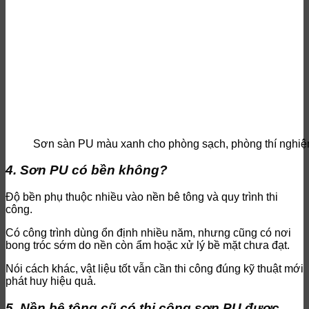
Sơn sàn PU màu xanh cho phòng sạch, phòng thí nghi
4. Sơn PU có bền không?
Độ bền phụ thuộc nhiều vào nền bê tông và quy trình thi
công.
Có công trình dùng ổn định nhiều năm, nhưng cũng có nơi
bong tróc sớm do nền còn ẩm hoặc xử lý bề mặt chưa đạt.
Nói cách khác, vật liệu tốt vẫn cần thi công đúng kỹ thuật mới
phát huy hiệu quả.
5. Nền bê tông cũ có thi công sơn PU được