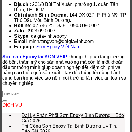
Địa chỉ:
231/8 Bùi Thị Xuân, phường 1, quận Tân
Bình, TP HCM
Chi nhánh Bình Dương:
144 DX 027, P. Phú Mỹ, TP.
Thủ Dầu Một, Bình Dương.
Hotline:
02 746 251 838 – 0903 090 007
Zalo:
0903 090 007
Skype:
daigiavinh.epoxy
Email
: minh.tangvan@daigiavinh.com
Fanpage
:
Sơn Epoxy Việt Nam
Sơn sàn Epoxy tại KCN VSIP
không chỉ giúp tăng cường
độ bền, thẩm mỹ cho sàn nhà xưởng mà còn là một khoản
đầu tư thông minh giúp doanh nghiệp tiết kiệm chi phí và
nâng cao hiệu quả sản xuất. Hãy để chúng tôi đồng hành
cùng bạn trong việc tạo nên môi trường làm việc an toàn và
chuyên nghiệp!
DỊCH VỤ
Đại Lý Phân Phối Sơn Epoxy Bình Dương – Báo
Giá 2026
Thi Công Sơn Epoxy Tại Bình Dương Uy Tín,
Báo Giá 2026