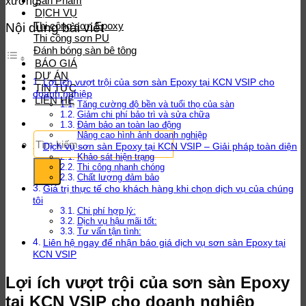
Sản Phẩm
xưởng.
DỊCH VỤ
Thi công sơn Epoxy
Nội dung bài viết
Thi công sơn PU
Đánh bóng sàn bê tông
BÁO GIÁ
DỰ ÁN
Lợi ích vượt trội của sơn sàn Epoxy tại KCN VSIP cho
TIN TỨC
doanh nghiệp
LIÊN HỆ
Tăng cường độ bền và tuổi thọ của sàn
Giảm chi phí bảo trì và sửa chữa
Đảm bảo an toàn lao động
Tìm
Nâng cao hình ảnh doanh nghiệp
Dịch vụ sơn sàn Epoxy tại KCN VSIP – Giải pháp toàn diện
kiếm:
Khảo sát hiện trạng
Thi công nhanh chóng
Chất lượng đảm bảo
Giá trị thực tế cho khách hàng khi chọn dịch vụ của chúng
tôi
Chi phí hợp lý:
Dịch vụ hậu mãi tốt:
Tư vấn tận tình:
Liên hệ ngay để nhận báo giá dịch vụ sơn sàn Epoxy tại
KCN VSIP
Lợi ích vượt trội của sơn sàn Epoxy
tại KCN VSIP cho doanh nghiệp