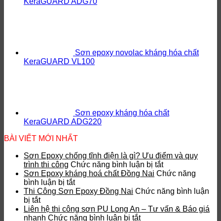
KeraGUARD ADG70
Sơn epoxy novolac kháng hóa chất
KeraGUARD VL100
Sơn epoxy kháng hóa chất
KeraGUARD ADG220
BÀI VIẾT MỚI NHẤT
Sơn Epoxy chống tĩnh điện là gì? Ưu điểm và quy
ở
trình thi công
Chức năng bình luận bị tắt
Sơn
Sơn Epoxy kháng hoá chất Đồng Nai
Chức năng
ở
Epoxy
bình luận bị tắt
Sơn
chống
Thi Công Sơn Epoxy Đồng Nai
Chức năng bình luận
ở
Epoxy
tĩnh
bị tắt
Thi
kháng
điện
Liên hệ thi công sơn PU Long An – Tư vấn & Báo giá
Công
hoá
ở
là
nhanh
Chức năng bình luận bị tắt