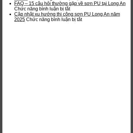
Sơn
chất
Liên
gì?
FAQ – 15 câu hỏi thường gặp về sơn PU tại Long An
Epoxy
Đồng
ở
hệ
Ưu
Chức năng bình luận bị tắt
Đồng
Nai
FAQ
thi
điểm
Cập nhật xu hướng thi công sơn PU Long An năm
Nai
–
ở
công
và
2025
Chức năng bình luận bị tắt
15
Cập
sơn
quy
câu
nhật
PU
trình
hỏi
xu
Long
thi
thường
hướng
An
công
gặp
thi
–
về
công
Tư
sơn
sơn
vấn
PU
PU
&
tại
Long
Báo
Long
An
giá
An
năm
nhanh
2025