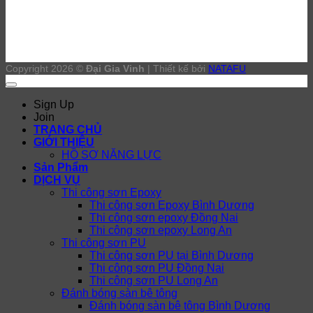
Copyright 2026 ©
Đại Gia Vinh
| Thiết kế bởi
NATAFU
Sign Up
Join
TRANG CHỦ
GIỚI THIỆU
HỒ SƠ NĂNG LỰC
Sản Phẩm
DỊCH VỤ
Thi công sơn Epoxy
Thi công sơn Epoxy Bình Dương
Thi công sơn epoxy Đồng Nai
Thi công sơn epoxy Long An
Thi công sơn PU
Thi công sơn PU tại Bình Dương
Thi công sơn PU Đồng Nai
Thi công sơn PU Long An
Đánh bóng sàn bê tông
Đánh bóng sàn bê tông Bình Dương