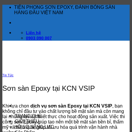
Bỏ
TIÊN PHONG SƠN EPOXY, ĐÁNH BÓNG SÀN
qua
HÀNG ĐẦU VIỆT NAM
nội
dung
Liên hệ
0903 090 007
Tin Tức
Sơn sàn Epoxy tại KCN VSIP
Khi lựa chọn
dịch vụ sơn sàn Epoxy tại KCN VSIP
, bạn
không chỉ đầu tư vào chất lượng bề mặt sàn mà còn mang
TRANG CHỦ
lại những lợi ích thiết thực cho hoạt động sản xuất. Việc thi
GIỚI THIỆU
công sơn Epoxy giúp tạo nên một bề mặt sàn bền bỉ, thẩm
HỒ SƠ NĂNG LỰC
mỹ và hiệu quả, giúp tối ưu hóa quá trình vận hành nhà