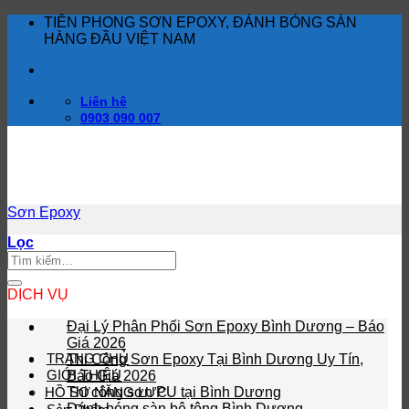
Bỏ
TIÊN PHONG SƠN EPOXY, ĐÁNH BÓNG SÀN
qua
HÀNG ĐẦU VIỆT NAM
nội
dung
Liên hệ
0903 090 007
Sơn Epoxy
Lọc
DỊCH VỤ
Đại Lý Phân Phối Sơn Epoxy Bình Dương – Báo
Giá 2026
TRANG CHỦ
Thi Công Sơn Epoxy Tại Bình Dương Uy Tín,
GIỚI THIỆU
Báo Giá 2026
HỒ SƠ NĂNG LỰC
Thi công sơn PU tại Bình Dương
Đánh bóng sàn bê tông Bình Dương