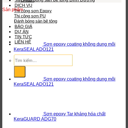
Sản Phẩm
DỊCH VỤ
Sản phẩm
Thi công sơn Epoxy
Thi công sơn PU
Đánh bóng sàn bê tông
BÁO GIÁ
DỰ ÁN
TIN TỨC
LIÊN HỆ
Sơn epoxy coating không dung môi
KeraSEAL ADO121
Tìm
kiếm:
Sơn epoxy coating không dung môi
KeraSEAL ADO121
Sơn epoxy Tar kháng hóa chất
KeraGUARD ADG70