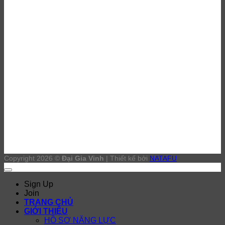
Thi công sơn Epoxy Bình Dương
Đánh bóng sàn bê tông Bình Dương
Thi công sơn PU Bình Dương
Copyright 2026 ©
Đại Gia Vinh
| Thiết kế bởi
NATAFU
Sign Up
Join
TRANG CHỦ
GIỚI THIỆU
HỒ SƠ NĂNG LỰC