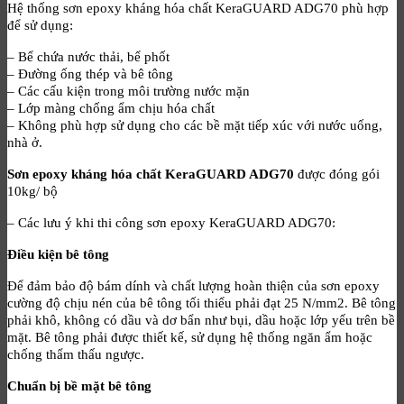
Hệ thống sơn epoxy kháng hóa chất KeraGUARD ADG70 phù hợp
để sử dụng:
– Bể chứa nước thải, bể phốt
– Đường ống thép và bê tông
– Các cấu kiện trong môi trường nước mặn
– Lớp màng chống ẩm chịu hóa chất
– Không phù hợp sử dụng cho các bề mặt tiếp xúc với nước uống,
nhà ở.
Sơn epoxy kháng hóa chất KeraGUARD ADG70
được đóng gói
10kg/ bộ
– Các lưu ý khi thi công sơn epoxy KeraGUARD ADG70:
Điều kiện bê tông
Để đảm bảo độ bám dính và chất lượng hoàn thiện của sơn epoxy
cường độ chịu nén của bê tông tối thiểu phải đạt 25 N/mm2. Bê tông
phải khô, không có dầu và dơ bẩn như bụi, dầu hoặc lớp yếu trên bề
mặt. Bê tông phải được thiết kế, sử dụng hệ thống ngăn ẩm hoặc
chống thẩm thấu ngược.
Chuẩn bị bề mặt bê tông