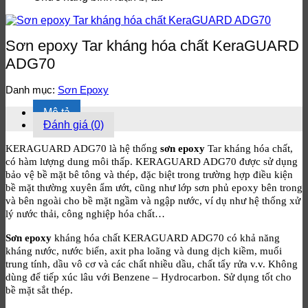
Đồng
Nai
FAQ
thi
điểm
Nai
–
công
và
15
sơn
quy
Sơn epoxy Tar kháng hóa chất KeraGUARD
câu
PU
trình
hỏi
Long
thi
ADG70
thường
An
công
gặp
–
Danh mục:
Sơn Epoxy
về
Tư
sơn
vấn
Mô tả
PU
&
Đánh giá (0)
tại
Báo
Long
giá
KERAGUARD ADG70 là hệ thống
sơn epoxy
Tar kháng hóa chất,
An
nhanh
có hàm lượng dung môi thấp. KERAGUARD ADG70 được sử dụng
bảo vệ bề mặt bê tông và thép, đặc biệt trong trường hợp điều kiện
bề mặt thường xuyên ẩm ướt, cũng như lớp sơn phủ epoxy bên trong
và bên ngoài cho bề mặt ngầm và ngập nước, ví dụ như hệ thống xử
lý nước thải, công nghiệp hóa chất…
Sơn epoxy
kháng hóa chất KERAGUARD ADG70 có khả năng
kháng nước, nước biển, axit pha loãng và dung dịch kiềm, muối
trung tính, dầu vô cơ và các chất nhiều dầu, chất tẩy rửa v.v. Không
dùng để tiếp xúc lâu với Benzene – Hydrocarbon. Sử dụng tốt cho
bề mặt sắt thép.