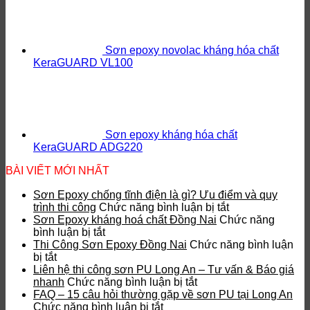
Sơn epoxy novolac kháng hóa chất
KeraGUARD VL100
Sơn epoxy kháng hóa chất
KeraGUARD ADG220
BÀI VIẾT MỚI NHẤT
Sơn Epoxy chống tĩnh điện là gì? Ưu điểm và quy
ở
trình thi công
Chức năng bình luận bị tắt
Sơn
Sơn Epoxy kháng hoá chất Đồng Nai
Chức năng
ở
Epoxy
bình luận bị tắt
Sơn
chống
Thi Công Sơn Epoxy Đồng Nai
Chức năng bình luận
ở
Epoxy
tĩnh
bị tắt
Thi
kháng
điện
Liên hệ thi công sơn PU Long An – Tư vấn & Báo giá
Công
hoá
ở
là
nhanh
Chức năng bình luận bị tắt
Sơn
chất
Liên
gì?
FAQ – 15 câu hỏi thường gặp về sơn PU tại Long An
Epoxy
Đồng
ở
hệ
Ưu
Chức năng bình luận bị tắt