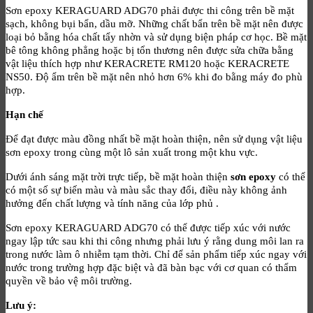
Sơn epoxy KERAGUARD ADG70 phải được thi công trên bề mặt
sạch, không bụi bẩn, dầu mỡ. Những chất bẩn trên bề mặt nên được
loại bỏ bằng hóa chất tẩy nhờn và sử dụng biện pháp cơ học. Bề mặt
bê tông không phẳng hoặc bị tổn thương nên được sửa chữa bằng
vật liệu thích hợp như KERACRETE RM120 hoặc KERACRETE
NS50. Độ ẩm trên bề mặt nên nhỏ hơn 6% khi đo bằng máy đo phù
hợp.
Hạn chế
Để đạt được màu đồng nhất bề mặt hoàn thiện, nên sử dụng vật liệu
sơn epoxy trong cùng một lô sản xuất trong một khu vực.
Dưới ánh sáng mặt trời trực tiếp, bề mặt hoàn thiện
sơn epoxy
có thể
có một số sự biến màu và màu sắc thay đổi, điều này không ảnh
hưởng đến chất lượng và tính năng của lớp phủ .
Sơn epoxy KERAGUARD ADG70 có thể được tiếp xúc với nước
ngay lập tức sau khi thi công nhưng phải lưu ý rằng dung môi lan ra
trong nước làm ô nhiễm tạm thời. Chỉ để sản phẩm tiếp xúc ngay với
nước trong trường hợp đặc biệt và đã bàn bạc với cơ quan có thẩm
quyền về bảo vệ môi trường.
Lưu ý: