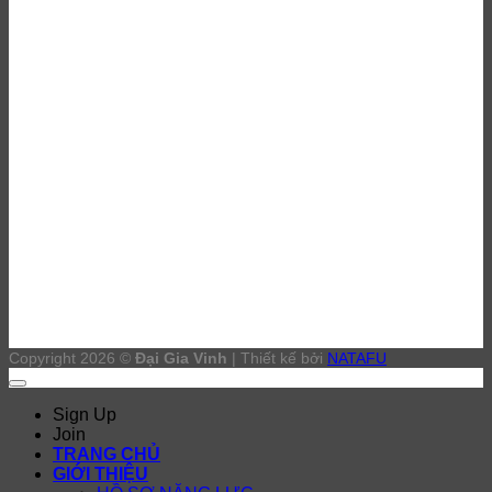
Đại lý sơn epoxy Bình Dương
Thi công sơn Epoxy Bình Dương
Đánh bóng sàn bê tông Bình Dương
Thi công sơn PU Bình Dương
Copyright 2026 ©
Đại Gia Vinh
| Thiết kế bởi
NATAFU
Sign Up
Join
TRANG CHỦ
GIỚI THIỆU