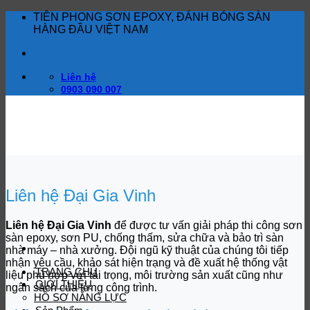
Bỏ
TIÊN PHONG SƠN EPOXY, ĐÁNH BÓNG SÀN
qua
HÀNG ĐẦU VIỆT NAM
nội
dung
Liên hệ
0903 090 007
Liên hệ Đại Gia Vinh
Liên hệ Đại Gia Vinh
để được tư vấn giải pháp thi công sơn
sàn epoxy, sơn PU, chống thấm, sửa chữa và bảo trì sàn
nhà máy – nhà xưởng. Đội ngũ kỹ thuật của chúng tôi tiếp
nhận yêu cầu, khảo sát hiện trạng và đề xuất hệ thống vật
TRANG CHỦ
liệu phù hợp với tải trọng, môi trường sản xuất cũng như
GIỚI THIỆU
ngân sách của từng công trình.
HỒ SƠ NĂNG LỰC