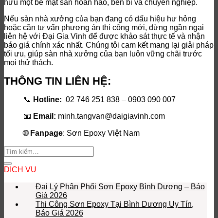
hữu một bề mặt sàn hoàn hảo, bền bỉ và chuyên nghiệp.
Nếu sàn nhà xưởng của bạn đang có dấu hiệu hư hỏng
hoặc cần tư vấn phương án thi công mới, đừng ngần ngại
liên hệ với Đại Gia Vinh để được khảo sát thực tế và nhận
báo giá chính xác nhất. Chúng tôi cam kết mang lại giải pháp
tối ưu, giúp sàn nhà xưởng của bạn luôn vững chãi trước
mọi thử thách.
THÔNG TIN LIÊN HỆ:
📞
Hotline:
02 746 251 838 – 0903 090 007
📧
Email:
minh.tangvan@daigiavinh.com
🌐
Fanpage
: Sơn Epoxy Việt Nam
DỊCH VỤ
Đại Lý Phân Phối Sơn Epoxy Bình Dương – Báo
Giá 2026
Thi Công Sơn Epoxy Tại Bình Dương Uy Tín,
Báo Giá 2026