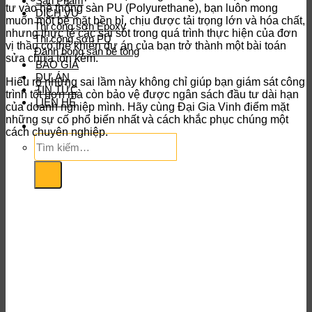
Sản Phẩm
tư vào hệ thống sàn PU (Polyurethane), bạn luôn mong
DỊCH VỤ
muốn một bề mặt bền bỉ, chịu được tải trọng lớn và hóa chất,
Thi công sơn Epoxy
nhưng thực tế các sai sót trong quá trình thực hiện của đơn
Thi công sơn PU
vị thầu có thể khiến dự án của bạn trở thành một bài toán
Đánh bóng sàn bê tông
sửa chữa tốn kém.
BÁO GIÁ
DỰ ÁN
Hiểu rõ những sai lầm này không chỉ giúp bạn giám sát công
TIN TỨC
trình tốt hơn mà còn bảo vệ được ngân sách đầu tư dài hạn
LIÊN HỆ
của doanh nghiệp mình. Hãy cùng Đại Gia Vinh điểm mặt
những sự cố phổ biến nhất và cách khắc phục chúng một
cách chuyên nghiệp.
Tìm
kiếm: