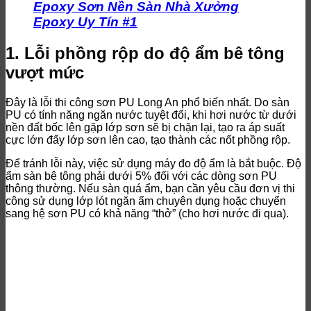
Epoxy Sơn Nền Sàn Nhà Xưởng
Epoxy Uy Tín #1
1. Lỗi phồng rộp do độ ẩm bê tông
vượt mức
Đây là lỗi thi công sơn PU Long An phổ biến nhất. Do sàn
PU có tính năng ngăn nước tuyệt đối, khi hơi nước từ dưới
nền đất bốc lên gặp lớp sơn sẽ bị chặn lại, tạo ra áp suất
cực lớn đẩy lớp sơn lên cao, tạo thành các nốt phồng rộp.
Để tránh lỗi này, việc sử dụng máy đo độ ẩm là bắt buộc. Độ
ẩm sàn bê tông phải dưới 5% đối với các dòng sơn PU
thông thường. Nếu sàn quá ẩm, bạn cần yêu cầu đơn vị thi
công sử dụng lớp lót ngăn ẩm chuyên dụng hoặc chuyển
sang hệ sơn PU có khả năng “thở” (cho hơi nước đi qua).