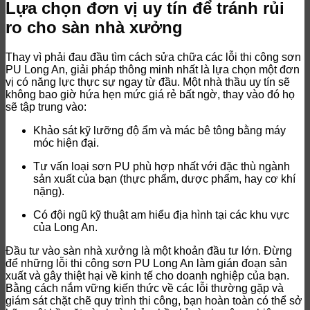
Lựa chọn đơn vị uy tín để tránh rủi
ro cho sàn nhà xưởng
Thay vì phải đau đầu tìm cách sửa chữa các lỗi thi công sơn
PU Long An, giải pháp thông minh nhất là lựa chọn một đơn
vị có năng lực thực sự ngay từ đầu. Một nhà thầu uy tín sẽ
không bao giờ hứa hẹn mức giá rẻ bất ngờ, thay vào đó họ
sẽ tập trung vào:
Khảo sát kỹ lưỡng độ ẩm và mác bê tông bằng máy
móc hiện đại.
Tư vấn loại sơn PU phù hợp nhất với đặc thù ngành
sản xuất của bạn (thực phẩm, dược phẩm, hay cơ khí
nặng).
Có đội ngũ kỹ thuật am hiểu địa hình tại các khu vực
của Long An.
Đầu tư vào sàn nhà xưởng là một khoản đầu tư lớn. Đừng
để những lỗi thi công sơn PU Long An làm gián đoạn sản
xuất và gây thiệt hại về kinh tế cho doanh nghiệp của bạn.
Bằng cách nắm vững kiến thức về các lỗi thường gặp và
giám sát chặt chẽ quy trình thi công, bạn hoàn toàn có thể sở