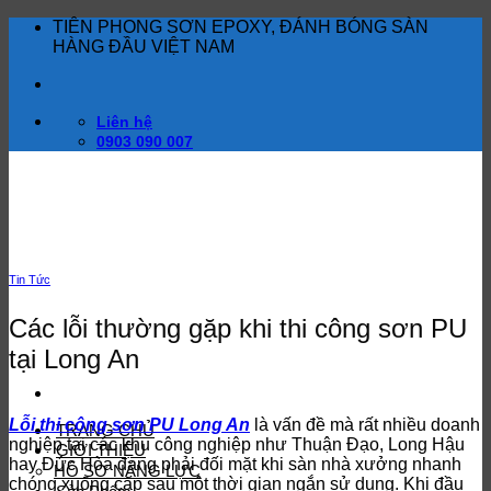
Bỏ
TIÊN PHONG SƠN EPOXY, ĐÁNH BÓNG SÀN
qua
HÀNG ĐẦU VIỆT NAM
nội
dung
Liên hệ
0903 090 007
Tin Tức
Các lỗi thường gặp khi thi công sơn PU
tại Long An
Lỗi thi công sơn PU Long An
là vấn đề mà rất nhiều doanh
TRANG CHỦ
nghiệp tại các khu công nghiệp như Thuận Đạo, Long Hậu
GIỚI THIỆU
hay Đức Hòa đang phải đối mặt khi sàn nhà xưởng nhanh
HỒ SƠ NĂNG LỰC
chóng xuống cấp sau một thời gian ngắn sử dụng. Khi đầu