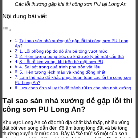
Các lỗi thường gặp khi thi công sơn PU tại Long An
Nội dung bài viết
Tại sao sàn nhà xưởng dễ gặp lỗi thi công sơn PU Long
An?
1. Lỗi phồng rộp do độ ẩm bê tông vượt mức
2. Hiện tượng bong tróc do khâu xử lý bề mặt cẩu thả
3. Lỗi rỗ kim và bọt khí trên bề mặt sơn PU
4. Sai sót trong quá trình pha trộn vật liệu
5. Hiện tượng lệch màu và không đồng nhất
Làm thế nào để khắc phục hoàn toàn các lỗi thi công sơn
PU Long An?
Lựa chọn đơn vị uy tín để tránh rủi ro cho sàn nhà xưởng
Tại sao sàn nhà xưởng dễ gặp lỗi thi
công sơn PU Long An?
Khu vực Long An có đặc thù địa chất khá thấp, nhiều vùng
đất bồi ven sông dẫn đến độ ẩm trong lòng đất và bê tông
thường xuyên ở mức cao. Đây là “kẻ thù” số một của sơn