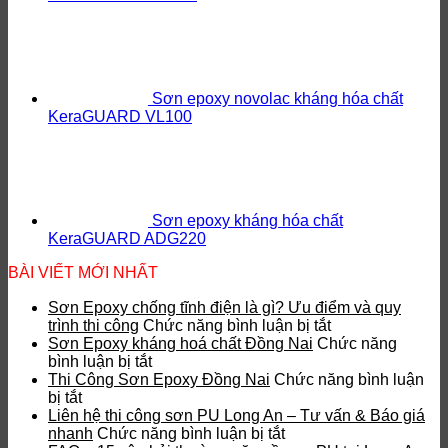
Sơn epoxy novolac kháng hóa chất
KeraGUARD VL100
Sơn epoxy kháng hóa chất
KeraGUARD ADG220
BÀI VIẾT MỚI NHẤT
Sơn Epoxy chống tĩnh điện là gì? Ưu điểm và quy
ở
trình thi công
Chức năng bình luận bị tắt
Sơn
Sơn Epoxy kháng hoá chất Đồng Nai
Chức năng
ở
Epoxy
bình luận bị tắt
Sơn
chống
Thi Công Sơn Epoxy Đồng Nai
Chức năng bình luận
ở
Epoxy
tĩnh
bị tắt
Thi
kháng
điện
Liên hệ thi công sơn PU Long An – Tư vấn & Báo giá
Công
hoá
ở
là
nhanh
Chức năng bình luận bị tắt