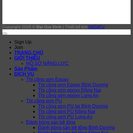
Copyright 2026 ©
Đại Gia Vinh
| Thiết kế bởi
NATAFU
Sign Up
Join
TRANG CHỦ
GIỚI THIỆU
HỒ SƠ NĂNG LỰC
Sản Phẩm
DỊCH VỤ
Thi công sơn Epoxy
Thi công sơn Epoxy Bình Dương
Thi công sơn epoxy Đồng Nai
Thi công sơn epoxy Long An
Thi công sơn PU
Thi công sơn PU tại Bình Dương
Thi công sơn PU Đồng Nai
Thi công sơn PU Long An
Đánh bóng sàn bê tông
Đánh bóng sàn bê tông Bình Dương
Đánh bóng sàn bê tông Đồng Nai