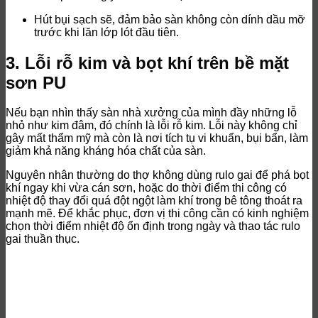
Hút bụi sạch sẽ, đảm bảo sàn không còn dính dầu mỡ
trước khi lăn lớp lót đầu tiên.
3. Lỗi rỗ kim và bọt khí trên bề mặt
sơn PU
Nếu bạn nhìn thấy sàn nhà xưởng của mình đầy những lỗ
nhỏ như kim đâm, đó chính là lỗi rỗ kim. Lỗi này không chỉ
gây mất thẩm mỹ mà còn là nơi tích tụ vi khuẩn, bụi bẩn, làm
giảm khả năng kháng hóa chất của sàn.
Nguyên nhân thường do thợ không dùng rulo gai để phá bọt
khí ngay khi vừa cán sơn, hoặc do thời điểm thi công có
nhiệt độ thay đổi quá đột ngột làm khí trong bê tông thoát ra
mạnh mẽ. Để khắc phục, đơn vị thi công cần có kinh nghiệm
chọn thời điểm nhiệt độ ổn định trong ngày và thao tác rulo
gai thuần thục.