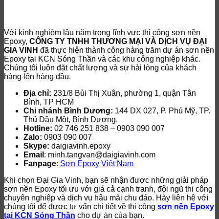
Với kinh nghiệm lâu năm trong lĩnh vực thi công sơn nền
Epoxy,
CÔNG TY TNHH THƯƠNG MẠI VÀ DỊCH VỤ ĐẠI
GIA VINH
đã thực hiện thành công hàng trăm dự án sơn nền
Epoxy tại KCN Sóng Thần và các khu công nghiệp khác.
Chúng tôi luôn đặt chất lượng và sự hài lòng của khách
hàng lên hàng đầu.
Địa chỉ:
231/8 Bùi Thị Xuân, phường 1, quận Tân
Bình, TP HCM
Chi nhánh Bình Dương:
144 DX 027, P. Phú Mỹ, TP.
Thủ Dầu Một, Bình Dương.
Hotline:
02 746 251 838 – 0903 090 007
Zalo:
0903 090 007
Skype:
daigiavinh.epoxy
Email
: minh.tangvan@daigiavinh.com
Fanpage
:
Sơn Epoxy Việt Nam
Khi chọn Đại Gia Vinh, bạn sẽ nhận được những giải pháp
sơn nền Epoxy tối ưu với giá cả cạnh tranh, đội ngũ thi công
chuyên nghiệp và dịch vụ hậu mãi chu đáo. Hãy liên hệ với
chúng tôi để được tư vấn chi tiết về thi công
sơn nền Epoxy
tại KCN Sóng Thần
cho dự án của bạn.