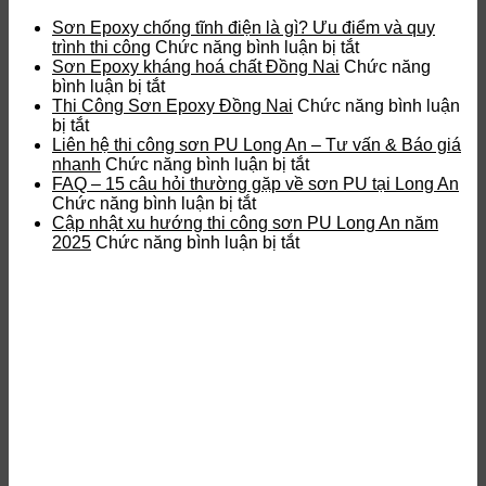
Sơn Epoxy chống tĩnh điện là gì? Ưu điểm và quy
ở
trình thi công
Chức năng bình luận bị tắt
Sơn
Sơn Epoxy kháng hoá chất Đồng Nai
Chức năng
ở
Epoxy
bình luận bị tắt
Sơn
chống
Thi Công Sơn Epoxy Đồng Nai
Chức năng bình luận
ở
Epoxy
tĩnh
bị tắt
Thi
kháng
điện
Liên hệ thi công sơn PU Long An – Tư vấn & Báo giá
Công
hoá
ở
là
nhanh
Chức năng bình luận bị tắt
Sơn
chất
Liên
gì?
FAQ – 15 câu hỏi thường gặp về sơn PU tại Long An
Epoxy
Đồng
ở
hệ
Ưu
Chức năng bình luận bị tắt
Đồng
Nai
FAQ
thi
điểm
Cập nhật xu hướng thi công sơn PU Long An năm
Nai
–
ở
công
và
2025
Chức năng bình luận bị tắt
15
Cập
sơn
quy
câu
nhật
PU
trình
hỏi
xu
Long
thi
thường
hướng
An
công
gặp
thi
–
về
công
Tư
sơn
sơn
vấn
PU
PU
&
tại
Long
Báo
Long
An
giá
An
năm
nhanh
2025