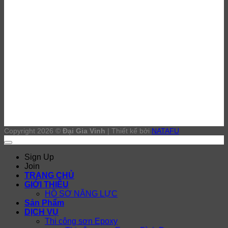
Copyright 2026 ©
Đại Gia Vinh
| Thiết kế bởi
NATAFU
Sign Up
Join
TRANG CHỦ
GIỚI THIỆU
HỒ SƠ NĂNG LỰC
Sản Phẩm
DỊCH VỤ
Thi công sơn Epoxy