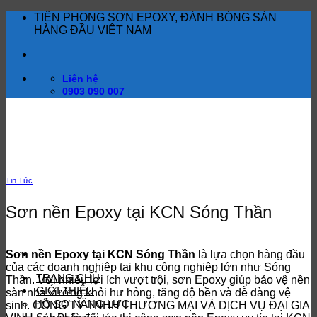
Bỏ
TIÊN PHONG SƠN EPOXY, ĐÁNH BÓNG SÀN
qua
HÀNG ĐẦU VIỆT NAM
nội
dung
Liên hệ
0903 090 007
Tin Tức
Sơn nền Epoxy tại KCN Sóng Thần
Sơn nền Epoxy tại KCN Sóng Thần
là lựa chọn hàng đầu
của các doanh nghiệp tại khu công nghiệp lớn như Sóng
TRANG CHỦ
Thần. Với nhiều lợi ích vượt trội, sơn Epoxy giúp bảo vệ nền
GIỚI THIỆU
sàn nhà xưởng khỏi hư hỏng, tăng độ bền và dễ dàng vệ
HỒ SƠ NĂNG LỰC
sinh. CÔNG TY TNHH THƯƠNG MẠI VÀ DỊCH VỤ ĐẠI GIA