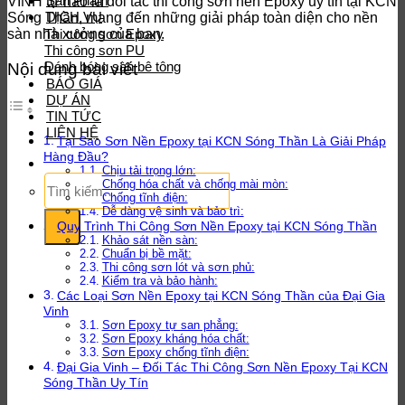
Sản Phẩm
VINH tự hào là đối tác thi công sơn nền Epoxy uy tín tại KCN
DỊCH VỤ
Sóng Thần, mang đến những giải pháp toàn diện cho nền
sàn nhà xưởng của bạn.
Thi công sơn Epoxy
Thi công sơn PU
Đánh bóng sàn bê tông
Nội dung bài viết
BÁO GIÁ
DỰ ÁN
TIN TỨC
LIÊN HỆ
Tại Sao Sơn Nền Epoxy tại KCN Sóng Thần Là Giải Pháp
Hàng Đầu?
Chịu tải trọng lớn:
Tìm
Chống hóa chất và chống mài mòn:
kiếm:
Chống tĩnh điện:
Dễ dàng vệ sinh và bảo trì:
Quy Trình Thi Công Sơn Nền Epoxy tại KCN Sóng Thần
Khảo sát nền sàn:
Chuẩn bị bề mặt:
Thi công sơn lót và sơn phủ:
Kiểm tra và bảo hành:
Các Loại Sơn Nền Epoxy tại KCN Sóng Thần của Đại Gia
Vinh
Sơn Epoxy tự san phẳng:
Sơn Epoxy kháng hóa chất:
Sơn Epoxy chống tĩnh điện:
Đại Gia Vinh – Đối Tác Thi Công Sơn Nền Epoxy Tại KCN
Sóng Thần Uy Tín