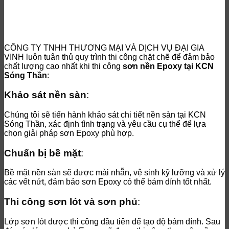
CÔNG TY TNHH THƯƠNG MẠI VÀ DỊCH VỤ ĐẠI GIA
VINH luôn tuân thủ quy trình thi công chặt chẽ để đảm bảo
chất lượng cao nhất khi thi công
sơn nền Epoxy tại KCN
Sóng Thần
:
Khảo sát nền sàn
:
Chúng tôi sẽ tiến hành khảo sát chi tiết nền sàn tại KCN
Sóng Thần, xác định tình trạng và yêu cầu cụ thể để lựa
chọn giải pháp sơn Epoxy phù hợp.
Chuẩn bị bề mặt
:
Bề mặt nền sàn sẽ được mài nhẵn, vệ sinh kỹ lưỡng và xử lý
các vết nứt, đảm bảo sơn Epoxy có thể bám dính tốt nhất.
Thi công sơn lót và sơn phủ
:
Lớp sơn lót được thi công đầu tiên để tạo độ bám dính. Sau