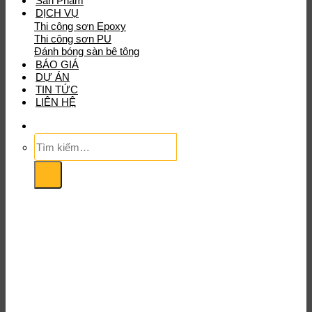
Sản Phẩm
DỊCH VỤ
Thi công sơn Epoxy
Thi công sơn PU
Đánh bóng sàn bê tông
BÁO GIÁ
DỰ ÁN
TIN TỨC
LIÊN HỆ
Tìm
kiếm: