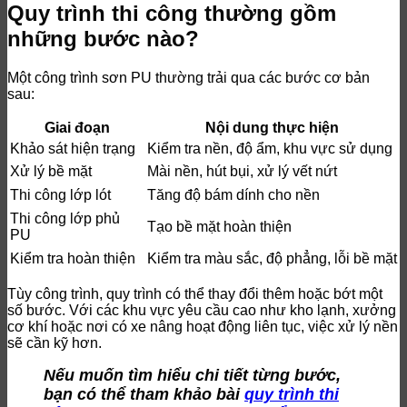
Quy trình thi công thường gồm
những bước nào?
Một công trình sơn PU thường trải qua các bước cơ bản
sau:
Giai đoạn
Nội dung thực hiện
Khảo sát hiện trạng
Kiểm tra nền, độ ẩm, khu vực sử dụng
Xử lý bề mặt
Mài nền, hút bụi, xử lý vết nứt
Thi công lớp lót
Tăng độ bám dính cho nền
Thi công lớp phủ
Tạo bề mặt hoàn thiện
PU
Kiểm tra hoàn thiện
Kiểm tra màu sắc, độ phẳng, lỗi bề mặt
Tùy công trình, quy trình có thể thay đổi thêm hoặc bớt một
số bước. Với các khu vực yêu cầu cao như kho lạnh, xưởng
cơ khí hoặc nơi có xe nâng hoạt động liên tục, việc xử lý nền
sẽ cần kỹ hơn.
Nếu muốn tìm hiểu chi tiết từng bước,
bạn có thể tham khảo bài
quy trình thi