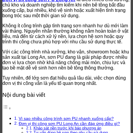
chủ kho và doanh nghiệp tìm kiếm khi nền bê tông bắt đầu
xuống cấp, bụi nhiều, khó vệ sinh hoặc xuất hiện tình trạng
bong tróc sau một thời gian sử dụng.
Không ít công trình gặp tình trạng sơn nhanh hư dù mới làm
vài tháng. Nguyên nhân thường không nằm hoàn toàn ở vật
liệu, mà đến từ cách xử lý nền, lựa chọn hệ sơn hoặc quy
trình thi công chưa phù hợp với nhu cầu sử dụng thực tế.
Với các công trình nhà xưởng, kho vận, showroom hoặc khu
sản xuất tại Long An, sơn PU đang là giải pháp được nhiều
đơn vị lựa chọn nhờ khả năng chống mài mòn, chịu lực và
tạo bề mặt dễ vệ sinh hơn nền bê tông thông thường.
Tuy nhiên, để lớp sơn đạt hiệu quả lâu dài, việc chọn đúng
đơn vị thi công vẫn là yếu tố quan trọng nhất.
Nội dung bài viết
Vì sao nhiều công trình sơn PU nhanh xuống cấp?
Đơn vị thi công sơn PU Long An cần đáp ứng điều gì?
Khảo sát nền trước khi báo phương án
Tư vấn đúng hệ sơn theo nhu cầu sử dụng