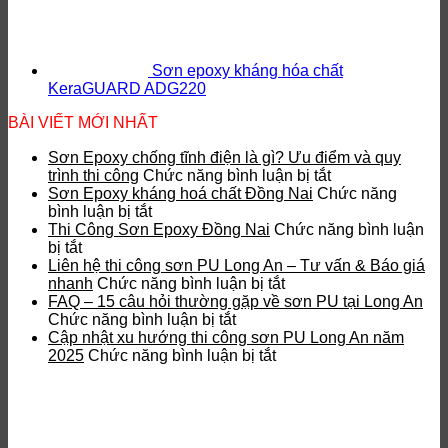
Sơn epoxy kháng hóa chất
KeraGUARD ADG220
BÀI VIẾT MỚI NHẤT
Sơn Epoxy chống tĩnh điện là gì? Ưu điểm và quy
ở
trình thi công
Chức năng bình luận bị tắt
Sơn
Sơn Epoxy kháng hoá chất Đồng Nai
Chức năng
ở
Epoxy
bình luận bị tắt
Sơn
chống
Thi Công Sơn Epoxy Đồng Nai
Chức năng bình luận
ở
Epoxy
tĩnh
bị tắt
Thi
kháng
điện
Liên hệ thi công sơn PU Long An – Tư vấn & Báo giá
Công
hoá
ở
là
nhanh
Chức năng bình luận bị tắt
Sơn
chất
Liên
gì?
FAQ – 15 câu hỏi thường gặp về sơn PU tại Long An
Epoxy
Đồng
ở
hệ
Ưu
Chức năng bình luận bị tắt
Đồng
Nai
FAQ
thi
điểm
Cập nhật xu hướng thi công sơn PU Long An năm
Nai
–
ở
công
và
2025
Chức năng bình luận bị tắt
15
Cập
sơn
quy
câu
nhật
PU
trình
hỏi
xu
Long
thi
thường
hướng
An
công
gặp
thi
–