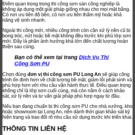
Điểm quan trọng trong thi công sơn sàn công nghiệp là
không áp dụng một giải pháp giống nhau cho mọi mặt bằng.
Có nơi ưu tiên độ bền, có nơi ưu tiên thẩm mỹ hoặc khả
năng vệ sinh nhanh.
Ngoài thi công mới, nhiều công trình còn cần xử lý nền cũ bị
bong tróc, nứt hoặc bề mặt không đều trước khi phủ lớp sơn
mới. Đây là phần ảnh hưởng khá lớn đến chất lượng hoàn
thiện sau cùng.
Bạn có thể xem tại trang
Dịch Vụ Thi
Công Sơn PU
Chọn đúng
đơn vị thi công sơn PU Long An
sẽ giúp công
trình ổn định hơn về chất lượng bề mặt, giảm lỗi phát sinh và
phù hợp hơn với nhu cầu vận hành thực tế. Điều quan trọng
không chỉ là lớp sơn cuối cùng, mà còn nằm ở cách khảo
sát, xử lý nền và tư vấn giải pháp phù hợp ngay từ đầu.
Nếu bạn đang chuẩn bị thi công sơn PU cho nhà xưởng, kho
hoặc showroom tại Long An, nên dành thời gian khảo sát kỹ
hiện trạng và trao đổi rõ nhu cầu sử dụng trước khi triển khai.
THÔNG TIN LIÊN HỆ