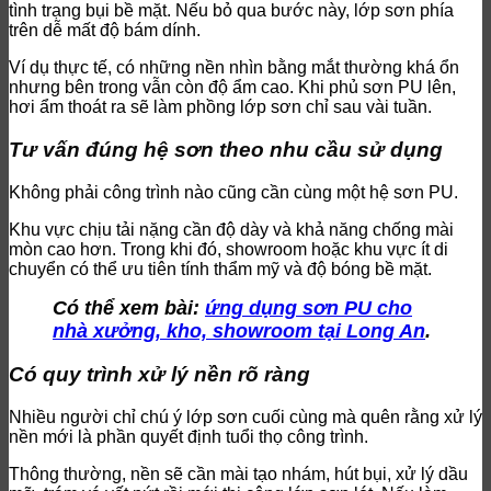
tình trạng bụi bề mặt. Nếu bỏ qua bước này, lớp sơn phía
trên dễ mất độ bám dính.
Ví dụ thực tế, có những nền nhìn bằng mắt thường khá ổn
nhưng bên trong vẫn còn độ ẩm cao. Khi phủ sơn PU lên,
hơi ẩm thoát ra sẽ làm phồng lớp sơn chỉ sau vài tuần.
Tư vấn đúng hệ sơn theo nhu cầu sử dụng
Không phải công trình nào cũng cần cùng một hệ sơn PU.
Khu vực chịu tải nặng cần độ dày và khả năng chống mài
mòn cao hơn. Trong khi đó, showroom hoặc khu vực ít di
chuyển có thể ưu tiên tính thẩm mỹ và độ bóng bề mặt.
Có thể xem bài:
ứng dụng sơn PU cho
nhà xưởng, kho, showroom tại Long An
.
Có quy trình xử lý nền rõ ràng
Nhiều người chỉ chú ý lớp sơn cuối cùng mà quên rằng xử lý
nền mới là phần quyết định tuổi thọ công trình.
Thông thường, nền sẽ cần mài tạo nhám, hút bụi, xử lý dầu