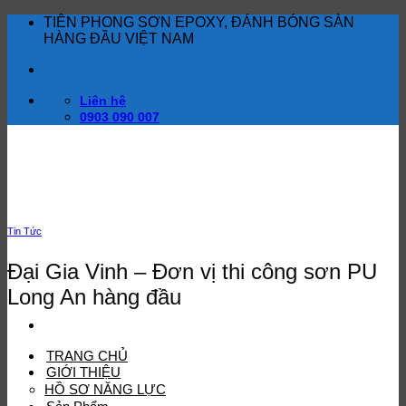
Bỏ
TIÊN PHONG SƠN EPOXY, ĐÁNH BÓNG SÀN
qua
HÀNG ĐẦU VIỆT NAM
nội
dung
Liên hệ
0903 090 007
Tin Tức
Đại Gia Vinh – Đơn vị thi công sơn PU
Long An hàng đầu
TRANG CHỦ
GIỚI THIỆU
HỒ SƠ NĂNG LỰC