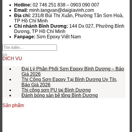
Hotline:
02 746 251 838 – 0903 090 007
Email:
minh.tangvan@daigiavinh.com
Địa chỉ:
231/8 Bùi Thị Xuân, Phường Tân Sơn Hoà,
TP Hồ Chí Minh
Chi nhánh Bình Dương:
144 Dx 027, Phường Bình
Dương, TP Hồ Chí Minh
Fanpage:
Sơn Epoxy Việt Nam
DỊCH VỤ
Đại Lý Phân Phối Sơn Epoxy Bình Dương – Báo
Giá 2026
Thi Công Sơn Epoxy Tại Bình Dương Uy Tín,
Báo Giá 2026
Thi công sơn PU tại Bình Dương
Đánh bóng sàn bê tông Bình Dương
Sản phẩm