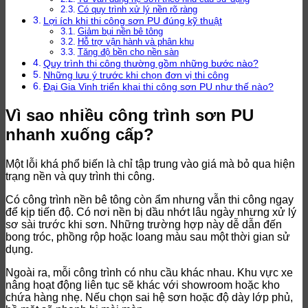
Có quy trình xử lý nền rõ ràng
Lợi ích khi thi công sơn PU đúng kỹ thuật
Giảm bụi nền bê tông
Hỗ trợ vận hành và phân khu
Tăng độ bền cho nền sàn
Quy trình thi công thường gồm những bước nào?
Những lưu ý trước khi chọn đơn vị thi công
Đại Gia Vinh triển khai thi công sơn PU như thế nào?
Vì sao nhiều công trình sơn PU
nhanh xuống cấp?
Một lỗi khá phổ biến là chỉ tập trung vào giá mà bỏ qua hiện
trạng nền và quy trình thi công.
Có công trình nền bê tông còn ẩm nhưng vẫn thi công ngay
để kịp tiến độ. Có nơi nền bị dầu nhớt lâu ngày nhưng xử lý
sơ sài trước khi sơn. Những trường hợp này dễ dẫn đến
bong tróc, phồng rộp hoặc loang màu sau một thời gian sử
dụng.
Ngoài ra, mỗi công trình có nhu cầu khác nhau. Khu vực xe
nâng hoạt động liên tục sẽ khác với showroom hoặc kho
chứa hàng nhẹ. Nếu chọn sai hệ sơn hoặc độ dày lớp phủ,