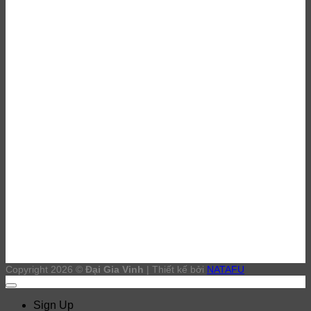
DỊCH VỤ
Đại lý sơn epoxy Bình Dương
Thi công sơn Epoxy Bình Dương
Đánh bóng sàn bê tông Bình Dương
Thi công sơn PU Bình Dương
Copyright 2026 ©
Đại Gia Vinh
| Thiết kế bởi
NATAFU
Sign Up