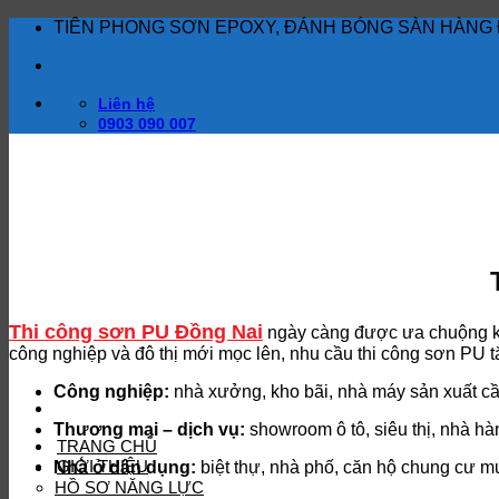
Bỏ
TIÊN PHONG SƠN EPOXY, ĐÁNH BÓNG SÀN HÀNG 
qua
nội
dung
Liên hệ
0903 090 007
Thi công sơn PU Đồng Nai
ngày càng được ưa chuộng khô
công nghiệp và đô thị mới mọc lên, nhu cầu thi công sơn PU t
Công nghiệp:
nhà xưởng, kho bãi, nhà máy sản xuất cầ
Thương mại – dịch vụ:
showroom ô tô, siêu thị, nhà hà
TRANG CHỦ
GIỚI THIỆU
Nhà ở dân dụng:
biệt thự, nhà phố, căn hộ chung cư m
HỒ SƠ NĂNG LỰC