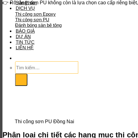
👉 Rõ ràng, sơn PU không còn là lựa chọn cao cấp riêng biệt
Sản Phẩm
DỊCH VỤ
Thi công sơn Epoxy
Thi công sơn PU
Đánh bóng sàn bê tông
BÁO GIÁ
DỰ ÁN
TIN TỨC
LIÊN HỆ
Tìm
kiếm:
Thi công sơn PU Đồng Nai
Phân loại chi tiết các hạng mục thi c