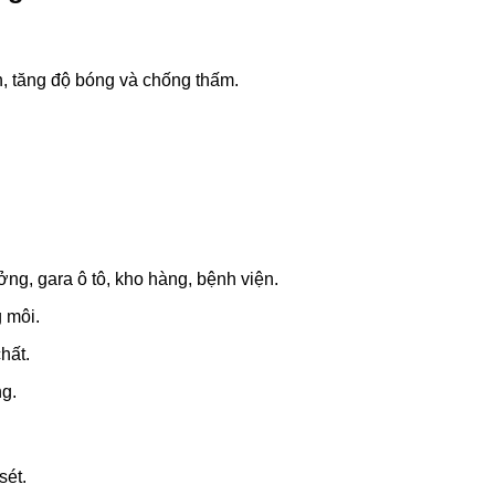
n, tăng độ bóng và chống thấm.
g, gara ô tô, kho hàng, bệnh viện.
 môi.
hất.
ng.
sét.