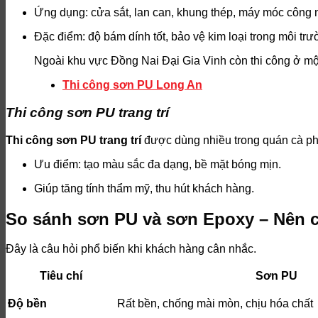
Ứng dụng: cửa sắt, lan can, khung thép, máy móc công 
Đặc điểm: độ bám dính tốt, bảo vệ kim loại trong môi tr
Ngoài khu vực Đồng Nai Đại Gia Vinh còn thi công ở một
Thi công sơn PU Long An
Thi công sơn PU trang trí
Thi công sơn PU trang trí
được dùng nhiều trong quán cà ph
Ưu điểm: tạo màu sắc đa dạng, bề mặt bóng mịn.
Giúp tăng tính thẩm mỹ, thu hút khách hàng.
So sánh sơn PU và sơn Epoxy – Nên c
Đây là câu hỏi phổ biến khi khách hàng cân nhắc.
Tiêu chí
Sơn PU
Độ bền
Rất bền, chống mài mòn, chịu hóa chất