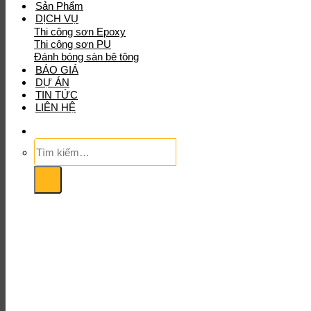
Sản Phẩm
DỊCH VỤ
Thi công sơn Epoxy
Thi công sơn PU
Đánh bóng sàn bê tông
BÁO GIÁ
DỰ ÁN
TIN TỨC
LIÊN HỆ
Tìm
kiếm: