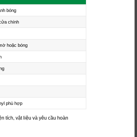
ánh bóng
cửa chính
 mờ hoặc bóng
n
ng
nyl phù hợp
n tích, vật liệu và yêu cầu hoàn