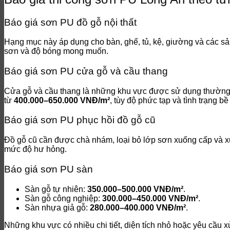
Báo giá sơn PU đồ gỗ nội thất
Hạng mục này áp dụng cho bàn, ghế, tủ, kệ, giường và các s
sơn và độ bóng mong muốn.
Báo giá sơn PU cửa gỗ và cầu thang
Cửa gỗ và cầu thang là những khu vực được sử dụng thường 
từ
400.000–650.000 VNĐ/m²
, tùy độ phức tạp và tình trạng bề
Báo giá sơn PU phục hồi đồ gỗ cũ
Đồ gỗ cũ cần được chà nhám, loại bỏ lớp sơn xuống cấp và xử 
mức độ hư hỏng.
Báo giá sơn PU sàn
Sàn gỗ tự nhiên:
350.000–500.000 VNĐ/m²
.
Sàn gỗ công nghiệp:
300.000–450.000 VNĐ/m²
.
Sàn nhựa giả gỗ:
280.000–400.000 VNĐ/m²
.
Những khu vực có nhiều chi tiết, diện tích nhỏ hoặc yêu cầu 