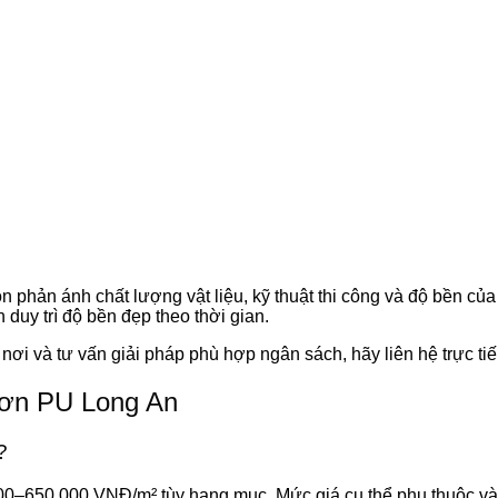
n phản ánh chất lượng vật liệu, kỹ thuật thi công và độ bền của
duy trì độ bền đẹp theo thời gian.
 nơi và tư vấn giải pháp phù hợp ngân sách, hãy liên hệ trực ti
 sơn PU Long An
?
–650.000 VNĐ/m² tùy hạng mục. Mức giá cụ thể phụ thuộc vào lo