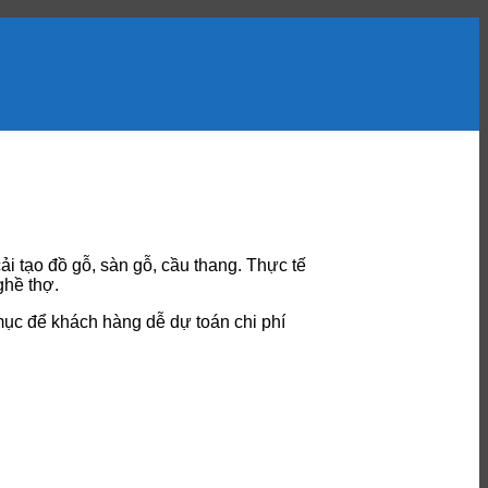
i tạo đồ gỗ, sàn gỗ, cầu thang. Thực tế
ghề thợ.
mục để khách hàng dễ dự toán chi phí