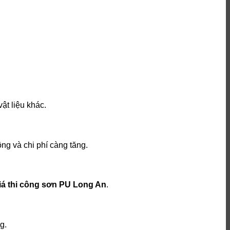
ật liệu khác.
ông và chi phí càng tăng.
iá thi công sơn PU Long An
.
g.