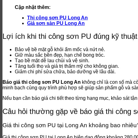
Cập nhật thêm:
Thi công sơn PU Long An
Giá sơn sàn PU Long An
Lợi ích khi thi công sơn PU đúng kỹ thuật
Bảo vệ bề mặt gỗ khỏi ẩm mốc và nứt nẻ.
Giữ màu sắc bền đẹp, hạn chế bong tróc.
Tạo bề mặt dễ lau chùi và vệ sinh.
Tăng tuổi thọ và giá trị thẩm mỹ cho không gian.
Giảm chi phí sửa chữa, bảo dưỡng về lâu dài.
Báo giá thi công sơn PU Long An
không chỉ là con số mà cò
minh bạch cùng quy trình phù hợp sẽ giúp sản phẩm gỗ và sàn 
Nếu bạn cần báo giá chi tiết theo từng hạng mục, khảo sát tận
Câu hỏi thường gặp về báo giá thi công
Giá thi công sơn PU tại Long An khoảng bao nhiêu
Giá thi công sơn PU tại Long An hiện dao động khoảng 280.000