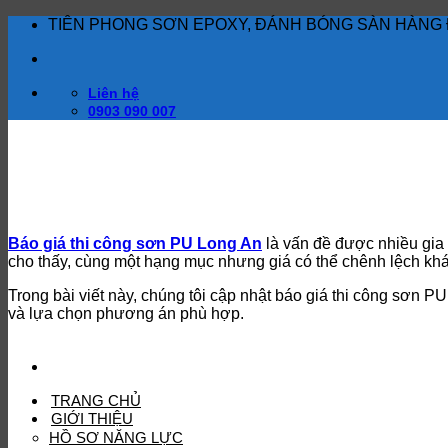
Bỏ
TIÊN PHONG SƠN EPOXY, ĐÁNH BÓNG SÀN HÀNG 
qua
nội
dung
Liên hệ
0903 090 007
Báo giá thi công sơn PU Long An
là vấn đề được nhiều gia 
cho thấy, cùng một hạng mục nhưng giá có thể chênh lệch khá l
Trong bài viết này, chúng tôi cập nhật báo giá thi công sơn 
và lựa chọn phương án phù hợp.
TRANG CHỦ
GIỚI THIỆU
HỒ SƠ NĂNG LỰC