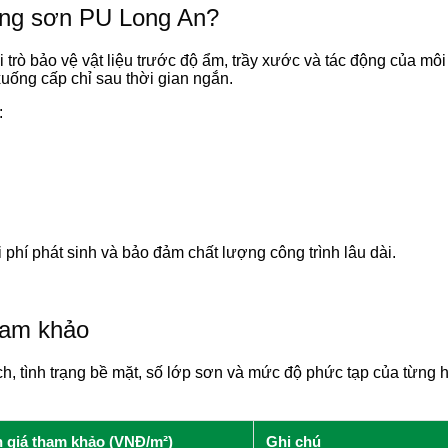
công sơn PU Long An?
trò bảo vệ vật liệu trước độ ẩm, trầy xước và tác động của mô
xuống cấp chỉ sau thời gian ngắn.
:
phí phát sinh và bảo đảm chất lượng công trình lâu dài.
ham khảo
tích, tình trạng bề mặt, số lớp sơn và mức độ phức tạp của từn
 giá tham khảo (VNĐ/m²)
Ghi chú