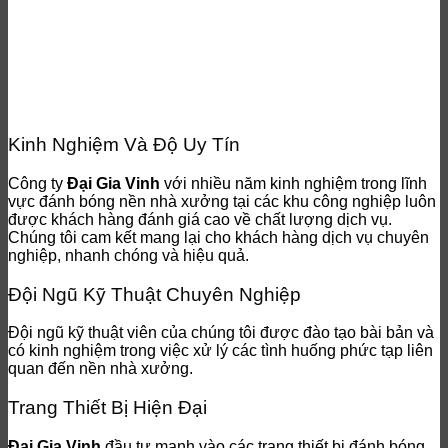
Kinh Nghiệm Và Độ Uy Tín
Công ty
Đại Gia Vinh
với nhiều năm kinh nghiệm trong lĩnh
vực đánh bóng nền nhà xưởng tại các khu công nghiệp luôn
được khách hàng đánh giá cao về chất lượng dịch vụ.
Chúng tôi cam kết mang lại cho khách hàng dịch vụ chuyên
nghiệp, nhanh chóng và hiệu quả.
Đội Ngũ Kỹ Thuật Chuyên Nghiệp
Đội ngũ kỹ thuật viên của chúng tôi được đào tạo bài bản và
có kinh nghiệm trong việc xử lý các tình huống phức tạp liên
quan đến nền nhà xưởng.
Trang Thiết Bị Hiện Đại
Đại Gia Vinh
đầu tư mạnh vào các trang thiết bị đánh bóng