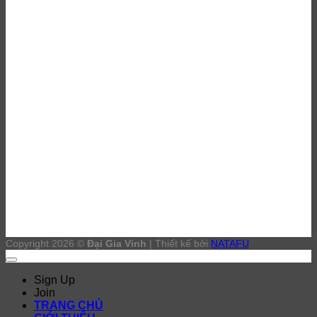
Đại lý sơn epoxy Bình Dương
Thi công sơn Epoxy Bình Dương
Đánh bóng sàn bê tông Bình Dương
Thi công sơn PU Bình Dương
Copyright 2026 ©
Đại Gia Vinh
| Thiết kế bởi
NATAFU
Sign Up
Join
TRANG CHỦ