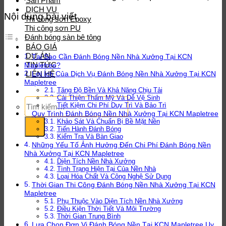
Sản Phẩm
DỊCH VỤ
Nội dung bài viết
Thi công sơn Epoxy
Thi công sơn PU
Đánh bóng sàn bê tông
BÁO GIÁ
DỰ ÁN
Tại Sao Cần Đánh Bóng Nền Nhà Xưởng Tại KCN
TIN TỨC
Mapletree?
LIÊN HỆ
Lợi Ích Của Dịch Vụ Đánh Bóng Nền Nhà Xưởng Tại KCN
Mapletree
Tăng Độ Bền Và Khả Năng Chịu Tải
Cải Thiện Thẩm Mỹ Và Dễ Vệ Sinh
Tìm
Tiết Kiệm Chi Phí Duy Trì Và Bảo Trì
kiếm:
Quy Trình Đánh Bóng Nền Nhà Xưởng Tại KCN Mapletree
Khảo Sát Và Chuẩn Bị Bề Mặt Nền
Tiến Hành Đánh Bóng
Kiểm Tra Và Bàn Giao
Những Yếu Tố Ảnh Hưởng Đến Chi Phí Đánh Bóng Nền
Nhà Xưởng Tại KCN Mapletree
Diện Tích Nền Nhà Xưởng
Tình Trạng Hiện Tại Của Nền Nhà
Loại Hóa Chất Và Công Nghệ Sử Dụng
Thời Gian Thi Công Đánh Bóng Nền Nhà Xưởng Tại KCN
Mapletree
Phụ Thuộc Vào Diện Tích Nền Nhà Xưởng
Điều Kiện Thời Tiết Và Môi Trường
Thời Gian Trung Bình
Lựa Chọn Đơn Vị Đánh Bóng Nền Tại KCN Mapletree Uy