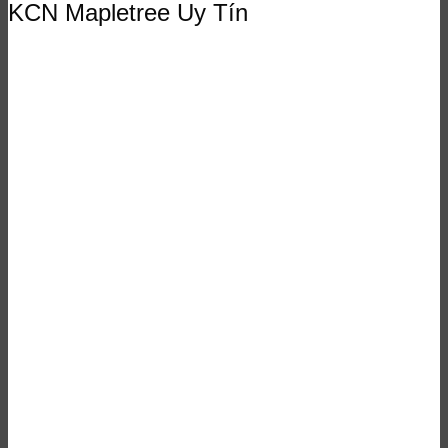
KCN Mapletree Uy Tín