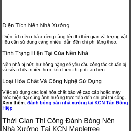
Diện Tích Nền Nhà Xưởng
Diện tích nền nhà xưởng càng lớn thì thời gian và lượng vật
liệu cần sử dụng càng nhiều, dẫn đến chi phí tăng theo.
Tình Trạng Hiện Tại Của Nền Nhà
Nền nhà bị nứt, hư hỏng nặng sẽ yêu cầu công tác chuẩn bị
và sửa chữa nhiều hơn, kéo theo chi phí cao hơn.
Loại Hóa Chất Và Công Nghệ Sử Dụng
Việc sử dụng các loại hóa chất bảo vệ cao cấp hoặc máy
móc hiện đại cũng ảnh hưởng trực tiếp đến chi phí thi công.
Xem thêm:
đánh bóng sàn nhà xưởng tại KCN Tân Đông
Hiệp
Thời Gian Thi Công Đánh Bóng Nền
Nhà Xưởng Tại KCN Mapletree