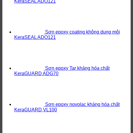
KeraSEAL ADO121
Sơn epoxy coating không dung môi
KeraSEAL ADO121
Sơn epoxy Tar kháng hóa chất
KeraGUARD ADG70
Sơn epoxy novolac kháng hóa chất
KeraGUARD VL100