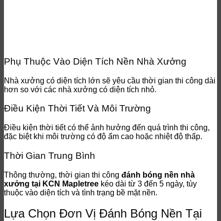
Phụ Thuộc Vào Diện Tích Nền Nhà Xưởng
Nhà xưởng có diện tích lớn sẽ yêu cầu thời gian thi công dài
hơn so với các nhà xưởng có diện tích nhỏ.
Điều Kiện Thời Tiết Và Môi Trường
Điều kiện thời tiết có thể ảnh hưởng đến quá trình thi công,
đặc biệt khi môi trường có độ ẩm cao hoặc nhiệt độ thấp.
Thời Gian Trung Bình
Thông thường, thời gian thi công
đánh bóng nền nhà
xưởng tại KCN Mapletree
kéo dài từ 3 đến 5 ngày, tùy
thuộc vào diện tích và tình trạng bề mặt nền.
Lựa Chọn Đơn Vị Đánh Bóng Nền Tại