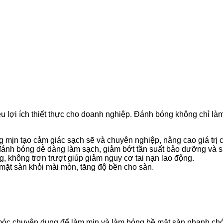
u lợi ích thiết thực cho doanh nghiệp. Đánh bóng không chỉ l
g mịn tạo cảm giác sạch sẽ và chuyên nghiệp, nâng cao giá trị 
 đánh bóng dễ dàng làm sạch, giảm bớt tần suất bảo dưỡng và 
g, không trơn trượt giúp giảm nguy cơ tai nạn lao động.
mặt sàn khỏi mài mòn, tăng độ bền cho sàn.
óc chuyên dụng để làm mịn và làm bóng bề mặt sàn nhanh ch