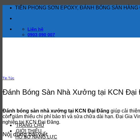
Bỏ
TIÊN PHONG SƠN EPOXY, ĐÁNH BÓNG SÀN HÀNG 
qua
nội
dung
Liên hệ
0903 090 007
Tin Tức
Đánh Bóng Sàn Nhà Xưởng tại KCN Đại
Đánh bóng sàn nhà xưởng tại KCN Đại Đăng
giúp cải thiệ
còn giảm thiểu chi phí bảo trì và sửa chữa dài hạn. Đại Gia 
nghiệp tại KCN Đại Đăng.
TRANG CHỦ
GIỚI THIỆU
Nội dung bài viết
HỒ SƠ NĂNG LỰC