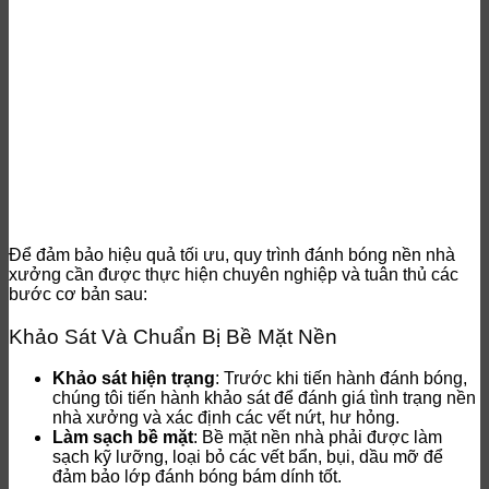
Để đảm bảo hiệu quả tối ưu, quy trình đánh bóng nền nhà
xưởng cần được thực hiện chuyên nghiệp và tuân thủ các
bước cơ bản sau:
Khảo Sát Và Chuẩn Bị Bề Mặt Nền
Khảo sát hiện trạng
: Trước khi tiến hành đánh bóng,
chúng tôi tiến hành khảo sát để đánh giá tình trạng nền
nhà xưởng và xác định các vết nứt, hư hỏng.
Làm sạch bề mặt
: Bề mặt nền nhà phải được làm
sạch kỹ lưỡng, loại bỏ các vết bẩn, bụi, dầu mỡ để
đảm bảo lớp đánh bóng bám dính tốt.