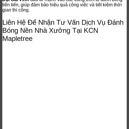
tiên tiến, giúp đảm bảo hiệu quả công việc và tiết kiệm thời
gian thi công.
Liên Hệ Để Nhận Tư Vấn Dịch Vụ Đánh
Bóng Nền Nhà Xưởng Tại KCN
Mapletree