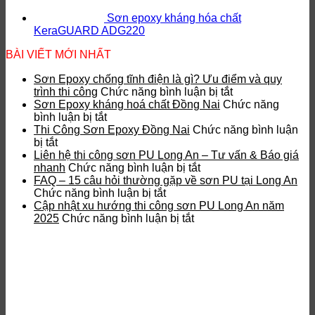
Sơn epoxy kháng hóa chất
KeraGUARD ADG220
BÀI VIẾT MỚI NHẤT
Sơn Epoxy chống tĩnh điện là gì? Ưu điểm và quy
ở
trình thi công
Chức năng bình luận bị tắt
Sơn
Sơn Epoxy kháng hoá chất Đồng Nai
Chức năng
ở
Epoxy
bình luận bị tắt
Sơn
chống
Thi Công Sơn Epoxy Đồng Nai
Chức năng bình luận
ở
Epoxy
tĩnh
bị tắt
Thi
kháng
điện
Liên hệ thi công sơn PU Long An – Tư vấn & Báo giá
Công
hoá
ở
là
nhanh
Chức năng bình luận bị tắt
Sơn
chất
Liên
gì?
FAQ – 15 câu hỏi thường gặp về sơn PU tại Long An
Epoxy
Đồng
ở
hệ
Ưu
Chức năng bình luận bị tắt
Đồng
Nai
FAQ
thi
điểm
Cập nhật xu hướng thi công sơn PU Long An năm
Nai
–
ở
công
và
2025
Chức năng bình luận bị tắt
15
Cập
sơn
quy
câu
nhật
PU
trình
hỏi
xu
Long
thi
thường
hướng
An
công
gặp
thi
–
về
công
Tư
sơn
sơn
vấn