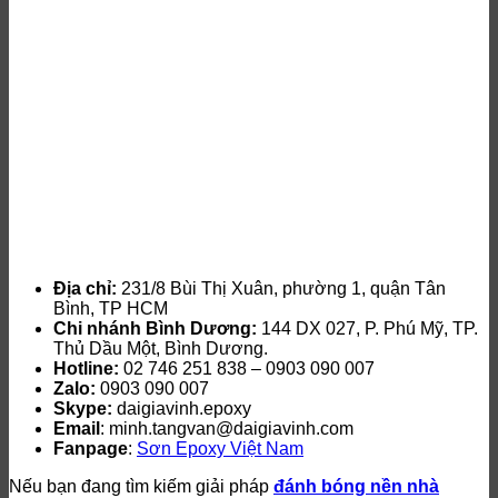
Địa chỉ:
231/8 Bùi Thị Xuân, phường 1, quận Tân
Bình, TP HCM
Chi nhánh Bình Dương:
144 DX 027, P. Phú Mỹ, TP.
Thủ Dầu Một, Bình Dương.
Hotline:
02 746 251 838 – 0903 090 007
Zalo:
0903 090 007
Skype:
daigiavinh.epoxy
Email
: minh.tangvan@daigiavinh.com
Fanpage
:
Sơn Epoxy Việt Nam
Nếu bạn đang tìm kiếm giải pháp
đánh bóng nền nhà