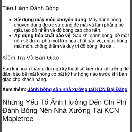
Tiến Hành Đánh Bóng
Sử dụng máy móc chuyên dụng
: Máy đánh bóng
chuyên dụng được sử dụng để mài và làm phẳng bề
mặt, tạo độ nhẵn và độ bóng cao cho nền.
Áp dụng hóa chất bảo vệ
: Sau khi đánh bóng, bề mặt
nền sẽ được phủ một lớp hóa chất bảo vệ, giúp chống
mài mòn, chống thấm và duy trì độ bóng lâu dài.
Kiểm Tra Và Bàn Giao
Sau khi hoàn thành, đội ngũ kỹ thuật sẽ kiểm tra kỹ lưỡng để
đảm bảo bề mặt không có bất kỳ hư hỏng nào trước khi bàn
giao cho khách hàng.
Xem thêm:
đánh bóng sàn nhà xưởng tại KCN Đại Đăng
Những Yếu Tố Ảnh Hưởng Đến Chi Phí
Đánh Bóng Nền Nhà Xưởng Tại KCN
Mapletree