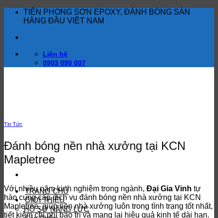
Bỏ
TIÊN PHONG SƠN EPOXY, ĐÁNH BÓNG SÀN
qua
HÀNG ĐẦU VIỆT NAM
nội
dung
Liên hệ
0903 090 007
Tin Tức
Đánh bóng nền nhà xưởng tại KCN
Mapletree
Với nhiều năm kinh nghiệm trong ngành,
Đại Gia Vinh
tự
TRANG CHỦ
hào cung cấp dịch vụ đánh bóng nền nhà xưởng tại KCN
GIỚI THIỆU
Mapletree, giúp nền nhà xưởng luôn trong tình trạng tốt nhất,
HỒ SƠ NĂNG LỰC
tiết kiệm chi phí bảo trì và mang lại hiệu quả kinh tế dài hạn.