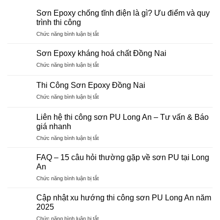
Sơn Epoxy chống tĩnh điện là gì? Ưu điểm và quy
trình thi công
ở
Chức năng bình luận bị tắt
Sơn
Epoxy
Sơn Epoxy kháng hoá chất Đồng Nai
chống
ở
Chức năng bình luận bị tắt
tĩnh
Sơn
điện
Epoxy
là
Thi Công Sơn Epoxy Đồng Nai
kháng
gì?
ở
Chức năng bình luận bị tắt
hoá
Ưu
Thi
chất
điểm
Công
Đồng
Liên hệ thi công sơn PU Long An – Tư vấn & Báo
và
Sơn
Nai
giá nhanh
quy
Epoxy
trình
ở
Chức năng bình luận bị tắt
Đồng
thi
Liên
Nai
công
hệ
FAQ – 15 câu hỏi thường gặp về sơn PU tại Long
thi
An
công
ở
Chức năng bình luận bị tắt
sơn
FAQ
PU
–
Long
Cập nhật xu hướng thi công sơn PU Long An năm
15
An
2025
câu
–
ở
Chức năng bình luận bị tắt
hỏi