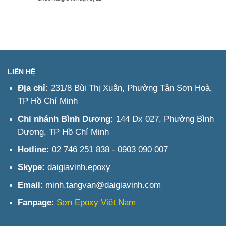
Tư
Cập
thường
vấn
nhật
gặp
&
xu
về
Báo
hướng
sơn
giá
thi
PU
nhanh
công
tại
sơn
Long
PU
An
LIÊN HỆ
Long
An
Địa chỉ:
231/8 Bùi Thị Xuân, Phường Tân Sơn Hoà,
năm
TP Hồ Chí Minh
2025
Chi nhánh Bình Dương:
144 Dx 027, Phường Bình
Dương, TP Hồ Chí Minh
Hotline:
02 746 251 838 - 0903 090 007
Skype:
daigiavinh.epoxy
Email
: minh.tangvan@daigiavinh.com
Fanpage
:
Sơn Epoxy Việt Nam