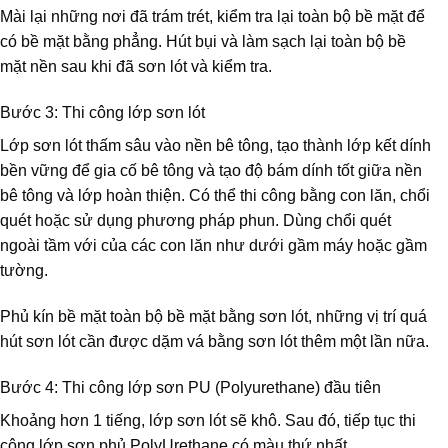
Mài lại những nơi đã trám trét, kiểm tra lại toàn bộ bề mặt để
có bề mặt bằng phẳng. Hút bụi và làm sạch lại toàn bộ bề
mặt nền sau khi đã sơn lót và kiểm tra.
Bước 3: Thi công lớp sơn lót
Lớp sơn lót thấm sâu vào nền bê tông, tạo thành lớp kết dính
bền vững để gia cố bê tông và tạo độ bám dính tốt giữa nền
bê tông và lớp hoàn thiện. Có thể thi công bằng con lăn, chổi
quét hoặc sử dụng phương pháp phun. Dùng chổi quét
ngoài tầm với của các con lăn như dưới gầm máy hoặc gầm
tường.
Phủ kín bề mặt toàn bộ bề mặt bằng sơn lót, những vị trí quá
hút sơn lót cần được dặm vá bằng sơn lót thêm một lần nữa.
Bước 4: Thi công lớp sơn PU (Polyurethane) đầu tiên
Khoảng hơn 1 tiếng, lớp sơn lót sẽ khô. Sau đó, tiếp tục thi
công lớp sơn phủ PolyUrethane có màu thứ nhất.