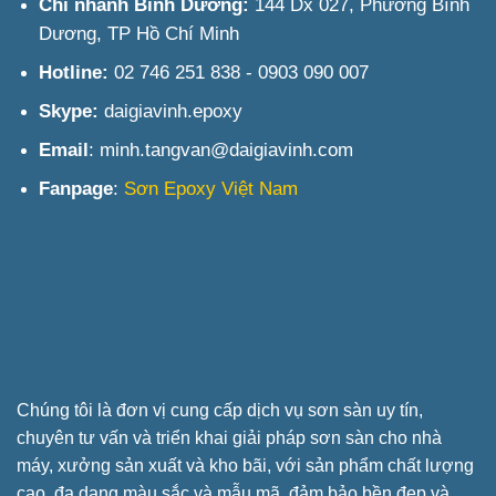
Chi nhánh Bình Dương:
144 Dx 027, Phường Bình
Dương, TP Hồ Chí Minh
Hotline:
02 746 251 838 - 0903 090 007
Skype:
daigiavinh.epoxy
Email
: minh.tangvan@daigiavinh.com
Fanpage
:
Sơn Epoxy Việt Nam
Chúng tôi là đơn vị cung cấp dịch vụ sơn sàn uy tín,
chuyên tư vấn và triển khai giải pháp sơn sàn cho nhà
máy, xưởng sản xuất và kho bãi, với sản phẩm chất lượng
cao, đa dạng màu sắc và mẫu mã, đảm bảo bền đẹp và