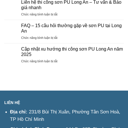
Đồng
Liên hệ thi công sơn PU Long An – Tư vấn & Báo
và
Sơn
Nai
giá nhanh
quy
Epoxy
trình
ở
Chức năng bình luận bị tắt
Đồng
thi
Liên
Nai
công
hệ
FAQ – 15 câu hỏi thường gặp về sơn PU tại Long
thi
An
công
ở
Chức năng bình luận bị tắt
sơn
FAQ
PU
–
Long
Cập nhật xu hướng thi công sơn PU Long An năm
15
An
2025
câu
–
ở
Chức năng bình luận bị tắt
hỏi
Tư
Cập
thường
vấn
nhật
gặp
&
xu
về
Báo
hướng
sơn
giá
thi
PU
nhanh
công
tại
sơn
Long
PU
An
LIÊN HỆ
Long
An
Địa chỉ:
231/8 Bùi Thị Xuân, Phường Tân Sơn Hoà,
năm
TP Hồ Chí Minh
2025