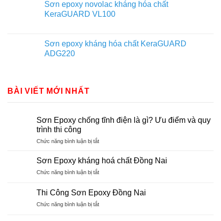
Sơn epoxy novolac kháng hóa chất
KeraGUARD VL100
Sơn epoxy kháng hóa chất KeraGUARD
ADG220
BÀI VIẾT MỚI NHẤT
Sơn Epoxy chống tĩnh điện là gì? Ưu điểm và quy
trình thi công
ở
Chức năng bình luận bị tắt
Sơn
Epoxy
Sơn Epoxy kháng hoá chất Đồng Nai
chống
ở
Chức năng bình luận bị tắt
tĩnh
Sơn
điện
Epoxy
là
Thi Công Sơn Epoxy Đồng Nai
kháng
gì?
ở
Chức năng bình luận bị tắt
hoá
Ưu
Thi
chất
điểm
Công