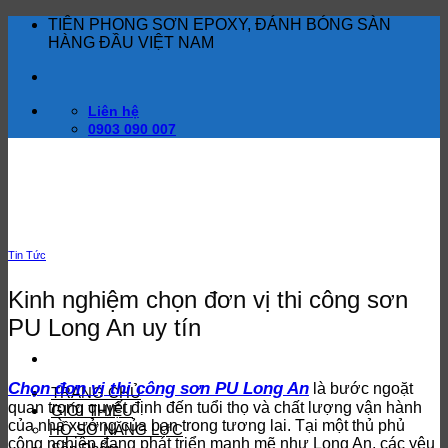
Bỏ
TIÊN PHONG SƠN EPOXY, ĐÁNH BÓNG SÀN
qua
HÀNG ĐẦU VIỆT NAM
nội
dung
Liên hệ
0903 090 007
Tin Tức
Kinh nghiệm chọn đơn vị thi công sơn
PU Long An uy tín
Chọn đơn vị thi công sơn PU Long An
là bước ngoặt
TRANG CHỦ
quan trọng quyết định đến tuổi thọ và chất lượng vận hành
GIỚI THIỆU
của nhà xưởng của bạn trong tương lai. Tại một thủ phủ
HỒ SƠ NĂNG LỰC
công nghiệp đang phát triển mạnh mẽ như Long An, các yêu