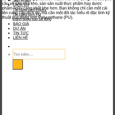
Sản Phẩm
cầu về sàn nhà kho, sàn sản xuất thực phẩm hay dược
DỊCH VỤ
phẩm ngày càng khắt khe hơn. Bạn không chỉ cần một cái
Thi công sơn Epoxy
tên cung cấp dịch vụ, mà cần một đối tác hiểu rõ đặc tính kỹ
Thi công sơn PU
thuật của dòng sơn Polyurethane (PU).
Đánh bóng sàn bê tông
BÁO GIÁ
DỰ ÁN
TIN TỨC
LIÊN HỆ
Tìm
kiếm: