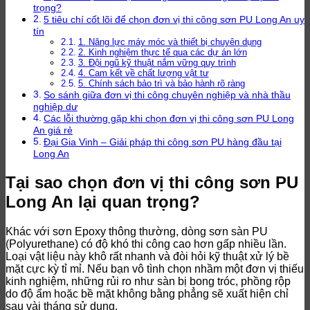
trọng?
5 tiêu chí cốt lõi để chọn đơn vị thi công sơn PU Long An uy
tín
1. Năng lực máy móc và thiết bị chuyên dụng
2. Kinh nghiệm thực tế qua các dự án lớn
3. Đội ngũ kỹ thuật nắm vững quy trình
4. Cam kết về chất lượng vật tư
5. Chính sách bảo trì và bảo hành rõ ràng
So sánh giữa đơn vị thi công chuyên nghiệp và nhà thầu
nghiệp dư
Các lỗi thường gặp khi chọn đơn vị thi công sơn PU Long
An giá rẻ
Đại Gia Vinh – Giải pháp thi công sơn PU hàng đầu tại
Long An
Tại sao chọn đơn vị thi công sơn PU
Long An lại quan trọng?
Khác với sơn Epoxy thông thường, dòng sơn sàn PU
(Polyurethane) có độ khó thi công cao hơn gấp nhiều lần.
Loại vật liệu này khô rất nhanh và đòi hỏi kỹ thuật xử lý bề
mặt cực kỳ tỉ mỉ. Nếu bạn vô tình chọn nhầm một đơn vị thiếu
kinh nghiệm, những rủi ro như sàn bị bong tróc, phồng rộp
do độ ẩm hoặc bề mặt không bằng phẳng sẽ xuất hiện chỉ
sau vài tháng sử dụng.