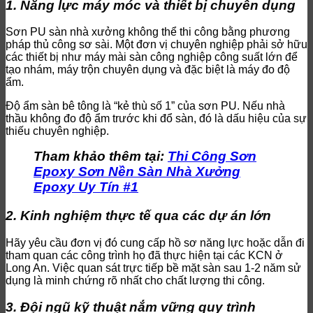
1. Năng lực máy móc và thiết bị chuyên dụng
Sơn PU sàn nhà xưởng không thể thi công bằng phương
pháp thủ công sơ sài. Một đơn vị chuyên nghiệp phải sở hữu
các thiết bị như máy mài sàn công nghiệp công suất lớn để
tạo nhám, máy trộn chuyên dụng và đặc biệt là máy đo độ
ẩm.
Độ ẩm sàn bê tông là “kẻ thù số 1” của sơn PU. Nếu nhà
thầu không đo độ ẩm trước khi đổ sàn, đó là dấu hiệu của sự
thiếu chuyên nghiệp.
Tham khảo thêm tại:
Thi Công Sơn
Epoxy Sơn Nền Sàn Nhà Xưởng
Epoxy Uy Tín #1
2. Kinh nghiệm thực tế qua các dự án lớn
Hãy yêu cầu đơn vị đó cung cấp hồ sơ năng lực hoặc dẫn đi
tham quan các công trình họ đã thực hiện tại các KCN ở
Long An. Việc quan sát trực tiếp bề mặt sàn sau 1-2 năm sử
dụng là minh chứng rõ nhất cho chất lượng thi công.
3. Đội ngũ kỹ thuật nắm vững quy trình