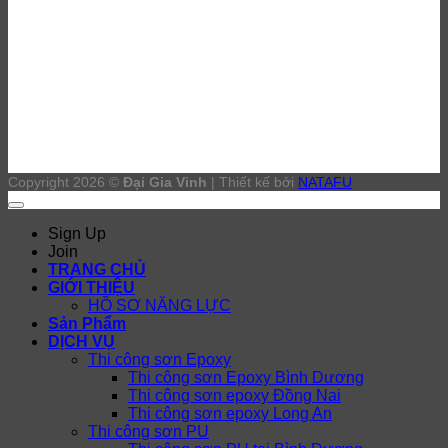
Copyright 2026 ©
Đại Gia Vinh
| Thiết kế bởi
NATAFU
Sign Up
Join
TRANG CHỦ
GIỚI THIỆU
HỒ SƠ NĂNG LỰC
Sản Phẩm
DỊCH VỤ
Thi công sơn Epoxy
Thi công sơn Epoxy Bình Dương
Thi công sơn epoxy Đồng Nai
Thi công sơn epoxy Long An
Thi công sơn PU