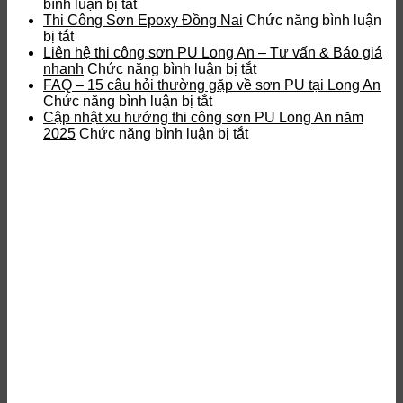
ở
Epoxy
bình luận bị tắt
Sơn
chống
Thi Công Sơn Epoxy Đồng Nai
Chức năng bình luận
ở
Epoxy
tĩnh
bị tắt
Thi
kháng
điện
Liên hệ thi công sơn PU Long An – Tư vấn & Báo giá
Công
hoá
ở
là
nhanh
Chức năng bình luận bị tắt
Sơn
chất
Liên
gì?
FAQ – 15 câu hỏi thường gặp về sơn PU tại Long An
Epoxy
Đồng
ở
hệ
Ưu
Chức năng bình luận bị tắt
Đồng
Nai
FAQ
thi
điểm
Cập nhật xu hướng thi công sơn PU Long An năm
Nai
–
ở
công
và
2025
Chức năng bình luận bị tắt
15
Cập
sơn
quy
câu
nhật
PU
trình
hỏi
xu
Long
thi
thường
hướng
An
công
gặp
thi
–
về
công
Tư
sơn
sơn
vấn
PU
PU
&
tại
Long
Báo
Long
An
giá
An
năm
nhanh
2025