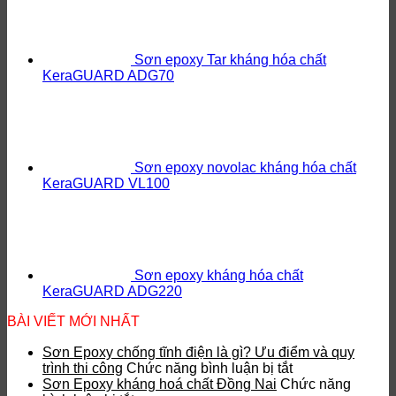
Sơn epoxy Tar kháng hóa chất
KeraGUARD ADG70
Sơn epoxy novolac kháng hóa chất
KeraGUARD VL100
Sơn epoxy kháng hóa chất
KeraGUARD ADG220
BÀI VIẾT MỚI NHẤT
Sơn Epoxy chống tĩnh điện là gì? Ưu điểm và quy
ở
trình thi công
Chức năng bình luận bị tắt
Sơn
Sơn Epoxy kháng hoá chất Đồng Nai
Chức năng