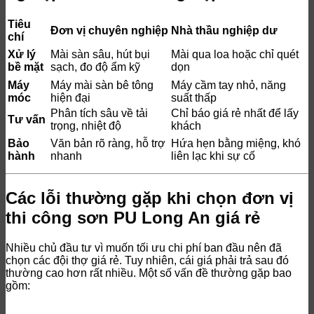
Tiêu
Đơn vị chuyên nghiệp
Nhà thầu nghiệp dư
chí
Xử lý
Mài sàn sâu, hút bụi
Mài qua loa hoặc chỉ quét
bề mặt
sạch, đo độ ẩm kỹ
dọn
Máy
Máy mài sàn bê tông
Máy cầm tay nhỏ, năng
móc
hiện đại
suất thấp
Phân tích sâu về tải
Chỉ báo giá rẻ nhất để lấy
Tư vấn
trọng, nhiệt độ
khách
Bảo
Văn bản rõ ràng, hỗ trợ
Hứa hẹn bằng miệng, khó
hành
nhanh
liên lạc khi sự cố
Các lỗi thường gặp khi chọn đơn vị
thi công sơn PU Long An giá rẻ
Nhiều chủ đầu tư vì muốn tối ưu chi phí ban đầu nên đã
chọn các đội thợ giá rẻ. Tuy nhiên, cái giá phải trả sau đó
thường cao hơn rất nhiều. Một số vấn đề thường gặp bao
gồm: