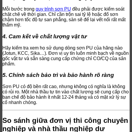
Mỗi bước trong
quy trình sơn PU
đều phải được kiểm soát
chặt chẽ về thời gian. Chỉ cần trộn sai tỷ lệ hoặc đổ sơn
chậm hơn tốc độ tự san phẳng, sàn sẽ để lại vết nối rất mất
thẩm mỹ.
4. Cam kết về chất lượng vật tư
Hãy kiểm tra xem họ sử dụng dòng sơn PU của hãng nào
(Jotun, KCC, Sika…). Đơn vị uy tín luôn minh bạch về nguồn
gốc vật tư và sẵn sàng cung cấp chứng chỉ CO/CQ của sản
phẩm.
5. Chính sách bảo trì và bảo hành rõ ràng
Sơn PU có độ bền rất cao, nhưng không có nghĩa là không
có rủi ro. Một nhà thầu tự tin vào chất lượng sẽ cung cấp cho
bạn chế độ bảo hành ít nhất 12-24 tháng và có mặt xử lý sự
cố nhanh chóng.
So sánh giữa đơn vị thi công chuyên
nghiệp và nhà thầu nghiệp dư