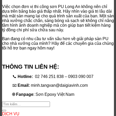
Việc chọn đơn vị thi công sơn PU Long An không nên chỉ
dựa trên bảng báo giá thấp nhất. Hãy nhìn vào giá trị lâu dài
mà mặt sàn mang lại cho quá trình sản xuất của bạn. Một sàn
nhà xưởng chắc chắn, sáng bóng và sạch sẽ không chỉ nâng
tầm hình ảnh doanh nghiệp mà còn giúp bạn tiết kiệm hàng
tỷ đồng chi phí sửa chữa sau này.
Bạn đang có nhu cầu tư vấn sâu hơn về giải pháp sàn PU
cho nhà xưởng của mình? Hãy để các chuyên gia của chúng
tôi hỗ trợ bạn ngay hôm nay!
THÔNG TIN LIÊN HỆ:
📞
Hotline:
02 746 251 838 – 0903 090 007
📧
Email:
minh.tangvan@daigiavinh.com
🌐
Fanpage
: Sơn Epoxy Việt Nam
DỊCH VỤ