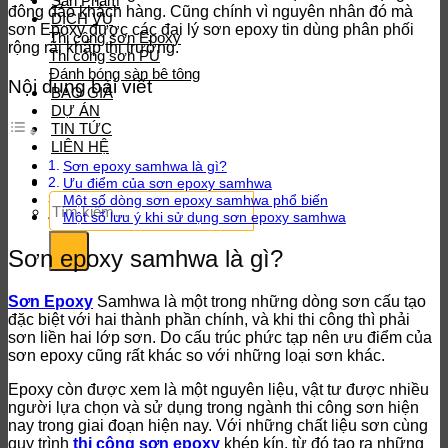
Sản Phẩm
đông đảo khách hàng. Cũng chính vì nguyên nhân đó mà
DỊCH VỤ
sơn Epoxy được các đại lý sơn epoxy tin dùng phân phối
Thi công sơn Epoxy
rộng rãi khắp thị trường.
Thi công sơn PU
Đánh bóng sàn bê tông
Nội dung bài viết
BÁO GIÁ
DỰ ÁN
TIN TỨC
LIÊN HỆ
Sơn epoxy samhwa là gì?
Ưu điểm của sơn epoxy samhwa
Tìm
Một số dòng sơn epoxy samhwa phổ biến
kiếm:
Một số lưu ý khi sử dụng sơn epoxy samhwa
Sơn epoxy samhwa là gì?
Sơn Epoxy
Samhwa là một trong những dòng sơn cấu tạo
đặc biệt với hai thành phần chính, và khi thi công thì phải
sơn liền hai lớp sơn. Do cấu trúc phức tạp nên ưu điểm của
sơn epoxy cũng rất khác so với những loại sơn khác.
Epoxy còn được xem là một nguyên liệu, vật tư được nhiều
người lựa chọn và sử dụng trong ngành thi công sơn hiện
nay trong giai đoạn hiện nay. Với những chất liệu sơn cùng
quy trình
thi công sơn epoxy
khép kín, từ đó tạo ra những