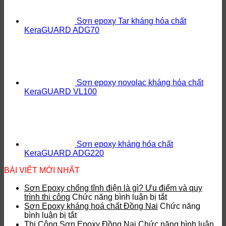
Sơn epoxy Tar kháng hóa chất
KeraGUARD ADG70
Sơn epoxy novolac kháng hóa chất
KeraGUARD VL100
Sơn epoxy kháng hóa chất
KeraGUARD ADG220
BÀI VIẾT MỚI NHẤT
Sơn Epoxy chống tĩnh điện là gì? Ưu điểm và quy
ở
trình thi công
Chức năng bình luận bị tắt
Sơn
Sơn Epoxy kháng hoá chất Đồng Nai
Chức năng
ở
Epoxy
bình luận bị tắt
Sơn
chống
Thi Công Sơn Epoxy Đồng Nai
Chức năng bình luận