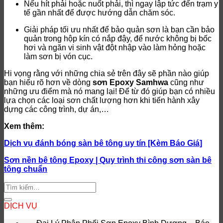
Nếu hít phải hoặc nuốt phải, thì ngay lập tức đến trạm y
tế gần nhất để được hướng dẫn chăm sóc.
Giải pháp tối ưu nhất để bảo quản sơn là bạn cần bảo
quản trong hộp kín có nắp đậy, để nước không bị bốc
hơi và ngăn vi sinh vật đột nhập vào làm hỏng hoặc
làm sơn bị vón cục.
Hi vọng rằng với những chia sẻ trên đây sẽ phần nào giúp
bạn hiểu rõ hơn về dòng
sơn Epoxy Samhwa
cũng như
những ưu điểm mà nó mang lại! Để từ đó giúp bạn có nhiều
lựa chọn các loại sơn chất lượng hơn khi tiến hành xây
dựng các công trình, dự án,…
Xem thêm:
Dịch vụ đánh bóng sàn bê tông uy tín [Kèm Báo Giá]
Sơn nền bê tông Epoxy | Quy trình thi công sơn sàn bê
tông chuẩn
DỊCH VỤ