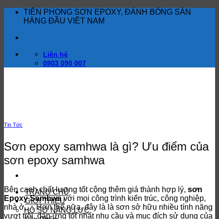
Bỏ
TIÊN PHONG SƠN EPOXY, ĐÁNH BÓNG SÀN
qua
HÀNG ĐẦU VIỆT NAM
nội
dung
Liên hệ
0903 090 007
Tin Tức
Sơn epoxy samhwa là gì? Ưu điểm của
sơn epoxy samhwa
Bên cạnh chất lượng tốt cộng thêm giá thành hợp lý,
sơn
TRANG CHỦ
Epoxy Samhwa
với mọi công trình kiến trúc, công nghiệp,
GIỚI THIỆU
nhà ở,… Hơn thế nữa, đây là là sơn sở hữu nhiều tính năng
HỒ SƠ NĂNG LỰC
vượt trội, đáp ứng tốt nhất nhu cầu và mục đích sử dụng của