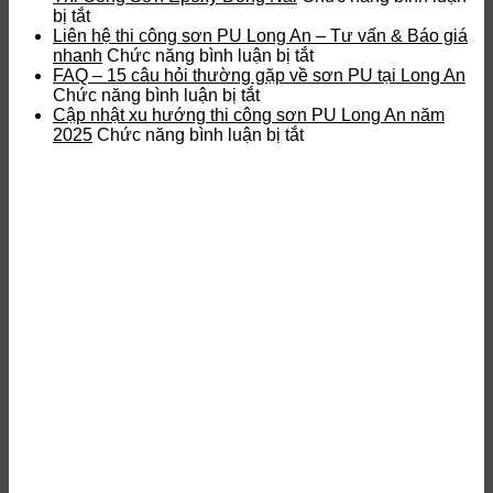
ở
Epoxy
tĩnh
bị tắt
Thi
kháng
điện
Liên hệ thi công sơn PU Long An – Tư vấn & Báo giá
Công
hoá
ở
là
nhanh
Chức năng bình luận bị tắt
Sơn
chất
Liên
gì?
FAQ – 15 câu hỏi thường gặp về sơn PU tại Long An
Epoxy
Đồng
ở
hệ
Ưu
Chức năng bình luận bị tắt
Đồng
Nai
FAQ
thi
điểm
Cập nhật xu hướng thi công sơn PU Long An năm
Nai
–
ở
công
và
2025
Chức năng bình luận bị tắt
15
Cập
sơn
quy
câu
nhật
PU
trình
hỏi
xu
Long
thi
thường
hướng
An
công
gặp
thi
–
về
công
Tư
sơn
sơn
vấn
PU
PU
&
tại
Long
Báo
Long
An
giá
An
năm
nhanh
2025