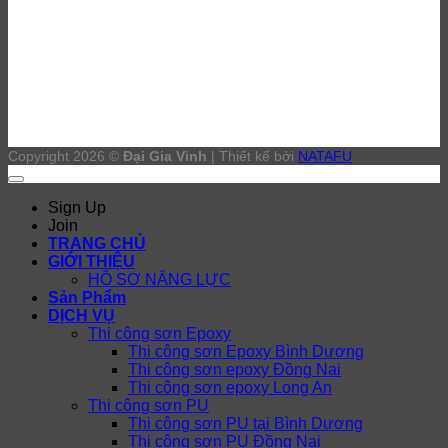
Copyright 2026 ©
Đại Gia Vinh
| Thiết kế bởi
NATAFU
Sign Up
Join
TRANG CHỦ
GIỚI THIỆU
HỒ SƠ NĂNG LỰC
Sản Phẩm
DỊCH VỤ
Thi công sơn Epoxy
Thi công sơn Epoxy Bình Dương
Thi công sơn epoxy Đồng Nai
Thi công sơn epoxy Long An
Thi công sơn PU
Thi công sơn PU tại Bình Dương
Thi công sơn PU Đồng Nai