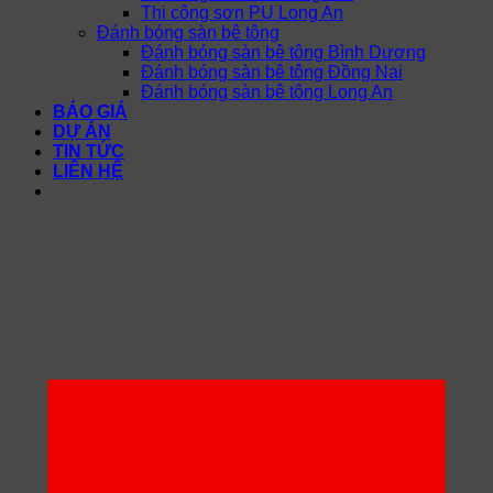
Thi công sơn PU Long An
Đánh bóng sàn bê tông
Đánh bóng sàn bê tông Bình Dương
Đánh bóng sàn bê tông Đồng Nai
Đánh bóng sàn bê tông Long An
BÁO GIÁ
DỰ ÁN
TIN TỨC
LIÊN HỆ