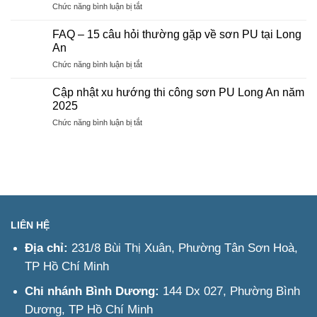
ở
Chức năng bình luận bị tắt
Đồng
thi
Liên
Nai
công
hệ
FAQ – 15 câu hỏi thường gặp về sơn PU tại Long
thi
An
công
ở
Chức năng bình luận bị tắt
sơn
FAQ
PU
–
Long
Cập nhật xu hướng thi công sơn PU Long An năm
15
An
2025
câu
–
ở
Chức năng bình luận bị tắt
hỏi
Tư
Cập
thường
vấn
nhật
gặp
&
xu
về
Báo
hướng
sơn
giá
thi
PU
nhanh
công
tại
sơn
Long
PU
An
LIÊN HỆ
Long
An
Địa chỉ:
231/8 Bùi Thị Xuân, Phường Tân Sơn Hoà,
năm
TP Hồ Chí Minh
2025
Chi nhánh Bình Dương:
144 Dx 027, Phường Bình
Dương, TP Hồ Chí Minh