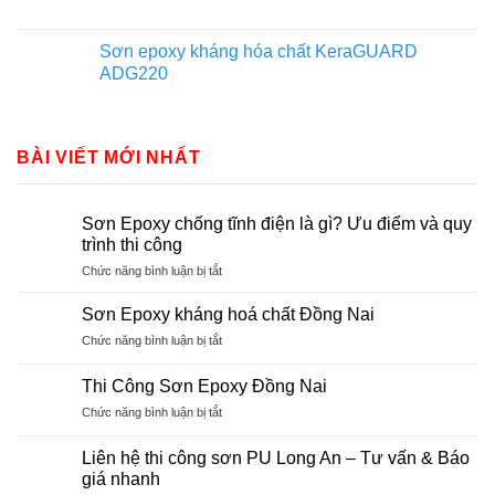
Sơn epoxy kháng hóa chất KeraGUARD
ADG220
BÀI VIẾT MỚI NHẤT
Sơn Epoxy chống tĩnh điện là gì? Ưu điểm và quy
trình thi công
ở
Chức năng bình luận bị tắt
Sơn
Epoxy
Sơn Epoxy kháng hoá chất Đồng Nai
chống
ở
Chức năng bình luận bị tắt
tĩnh
Sơn
điện
Epoxy
là
Thi Công Sơn Epoxy Đồng Nai
kháng
gì?
ở
Chức năng bình luận bị tắt
hoá
Ưu
Thi
chất
điểm
Công
Đồng
Liên hệ thi công sơn PU Long An – Tư vấn & Báo
và
Sơn
Nai
giá nhanh
quy
Epoxy
trình