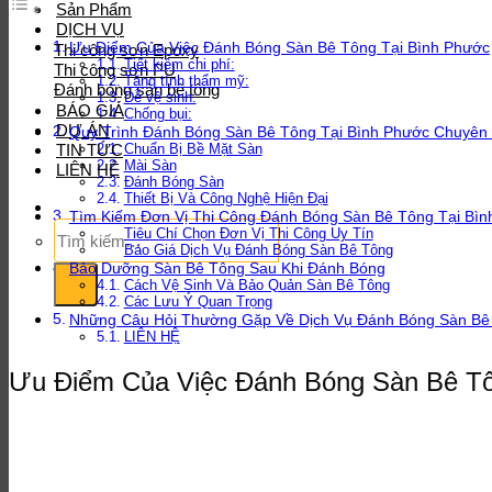
Sản Phẩm
DỊCH VỤ
Ưu Điểm Của Việc Đánh Bóng Sàn Bê Tông Tại Bình Phước
Thi công sơn Epoxy
Tiết kiệm chi phí:
Thi công sơn PU
Tăng tính thẩm mỹ:
Đánh bóng sàn bê tông
Dễ vệ sinh:
BÁO GIÁ
Chống bụi:
DỰ ÁN
Quy Trình Đánh Bóng Sàn Bê Tông Tại Bình Phước Chuyên
TIN TỨC
Chuẩn Bị Bề Mặt Sàn
Mài Sàn
LIÊN HỆ
Đánh Bóng Sàn
Thiết Bị Và Công Nghệ Hiện Đại
Tìm Kiếm Đơn Vị Thi Công Đánh Bóng Sàn Bê Tông Tại Bìn
Tìm
Tiêu Chí Chọn Đơn Vị Thi Công Uy Tín
kiếm:
Báo Giá Dịch Vụ Đánh Bóng Sàn Bê Tông
Bảo Dưỡng Sàn Bê Tông Sau Khi Đánh Bóng
Cách Vệ Sinh Và Bảo Quản Sàn Bê Tông
Các Lưu Ý Quan Trọng
Những Câu Hỏi Thường Gặp Về Dịch Vụ Đánh Bóng Sàn Bê
LIÊN HỆ
Ưu Điểm Của Việc Đánh Bóng Sàn Bê Tô