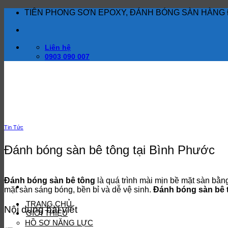
Bỏ
TIÊN PHONG SƠN EPOXY, ĐÁNH BÓNG SÀN HÀNG 
qua
nội
dung
Liên hệ
0903 090 007
Tin Tức
Đánh bóng sàn bê tông tại Bình Phước
Đánh bóng sàn bê tông
là quá trình mài mịn bề mặt sàn bằn
mặt sàn sáng bóng, bền bỉ và dễ vệ sinh.
Đánh bóng sàn bê 
TRANG CHỦ
Nội dung bài viết
GIỚI THIỆU
HỒ SƠ NĂNG LỰC