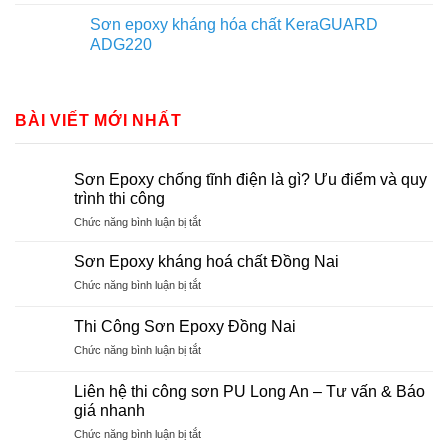
Sơn epoxy kháng hóa chất KeraGUARD
ADG220
BÀI VIẾT MỚI NHẤT
Sơn Epoxy chống tĩnh điện là gì? Ưu điểm và quy
trình thi công
ở
Chức năng bình luận bị tắt
Sơn
Epoxy
Sơn Epoxy kháng hoá chất Đồng Nai
chống
ở
Chức năng bình luận bị tắt
tĩnh
Sơn
điện
Epoxy
là
Thi Công Sơn Epoxy Đồng Nai
kháng
gì?
ở
Chức năng bình luận bị tắt
hoá
Ưu
Thi
chất
điểm
Công
Đồng
Liên hệ thi công sơn PU Long An – Tư vấn & Báo
và
Sơn
Nai
giá nhanh
quy
Epoxy
trình
ở
Chức năng bình luận bị tắt
Đồng
thi