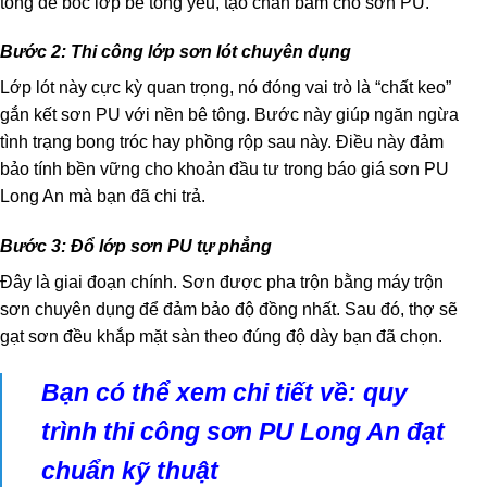
tông để bóc lớp bê tông yếu, tạo chân bám cho sơn PU.
Bước 2: Thi công lớp sơn lót chuyên dụng
Lớp lót này cực kỳ quan trọng, nó đóng vai trò là “chất keo”
gắn kết sơn PU với nền bê tông. Bước này giúp ngăn ngừa
tình trạng bong tróc hay phồng rộp sau này. Điều này đảm
bảo tính bền vững cho khoản đầu tư trong báo giá sơn PU
Long An mà bạn đã chi trả.
Bước 3: Đổ lớp sơn PU tự phẳng
Đây là giai đoạn chính. Sơn được pha trộn bằng máy trộn
sơn chuyên dụng để đảm bảo độ đồng nhất. Sau đó, thợ sẽ
gạt sơn đều khắp mặt sàn theo đúng độ dày bạn đã chọn.
Bạn có thể xem chi tiết về:
quy
trình thi công sơn PU Long An đạt
chuẩn kỹ thuật