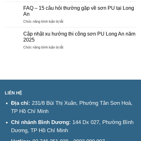
Liên
Nai
công
hệ
FAQ – 15 câu hỏi thường gặp về sơn PU tại Long
thi
An
công
ở
Chức năng bình luận bị tắt
sơn
FAQ
PU
–
Long
Cập nhật xu hướng thi công sơn PU Long An năm
15
An
2025
câu
–
ở
Chức năng bình luận bị tắt
hỏi
Tư
Cập
thường
vấn
nhật
gặp
&
xu
về
Báo
hướng
sơn
giá
thi
PU
nhanh
công
tại
sơn
Long
PU
An
LIÊN HỆ
Long
An
Địa chỉ:
231/8 Bùi Thị Xuân, Phường Tân Sơn Hoà,
năm
TP Hồ Chí Minh
2025
Chi nhánh Bình Dương:
144 Dx 027, Phường Bình
Dương, TP Hồ Chí Minh