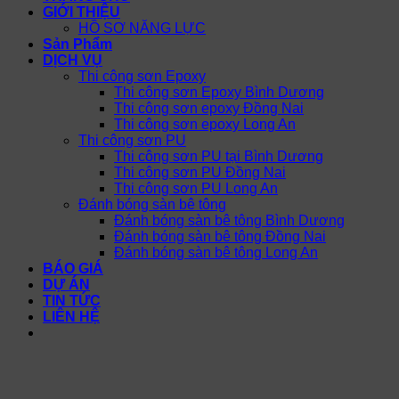
GIỚI THIỆU
HỒ SƠ NĂNG LỰC
Sản Phẩm
DỊCH VỤ
Thi công sơn Epoxy
Thi công sơn Epoxy Bình Dương
Thi công sơn epoxy Đồng Nai
Thi công sơn epoxy Long An
Thi công sơn PU
Thi công sơn PU tại Bình Dương
Thi công sơn PU Đồng Nai
Thi công sơn PU Long An
Đánh bóng sàn bê tông
Đánh bóng sàn bê tông Bình Dương
Đánh bóng sàn bê tông Đồng Nai
Đánh bóng sàn bê tông Long An
BÁO GIÁ
DỰ ÁN
TIN TỨC
LIÊN HỆ