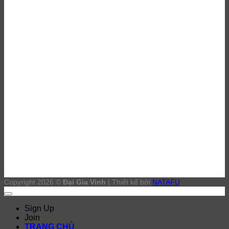
Đại lý sơn epoxy Bình Dương
Thi công sơn Epoxy Bình Dương
Đánh bóng sàn bê tông Bình Dương
Thi công sơn PU Bình Dương
Copyright 2026 ©
Đại Gia Vinh
| Thiết kế bởi
NATAFU
Sign Up
Join
TRANG CHỦ