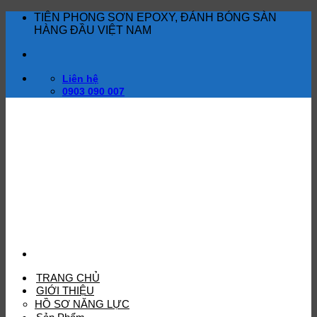
Bỏ
TIÊN PHONG SƠN EPOXY, ĐÁNH BÓNG SÀN
qua
HÀNG ĐẦU VIỆT NAM
nội
dung
Liên hệ
0903 090 007
TRANG CHỦ
GIỚI THIỆU
HỒ SƠ NĂNG LỰC