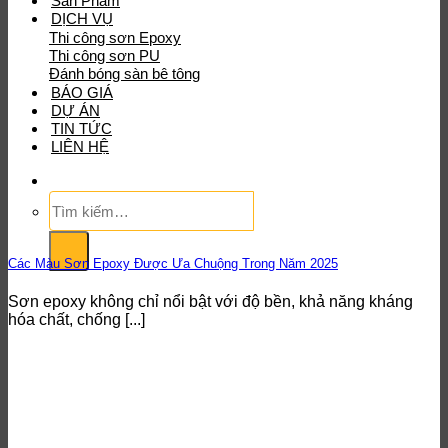
Sản Phẩm
DỊCH VỤ
Thi công sơn Epoxy
Thi công sơn PU
Đánh bóng sàn bê tông
BÁO GIÁ
DỰ ÁN
TIN TỨC
LIÊN HỆ
Tìm
kiếm:
Các Màu Sơn Epoxy Được Ưa Chuộng Trong Năm 2025
Sơn epoxy không chỉ nổi bật với độ bền, khả năng kháng
hóa chất, chống [...]