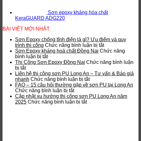
Sơn epoxy kháng hóa chất
KeraGUARD ADG220
BÀI VIẾT MỚI NHẤT
Sơn Epoxy chống tĩnh điện là gì? Ưu điểm và quy
ở
trình thi công
Chức năng bình luận bị tắt
Sơn
Sơn Epoxy kháng hoá chất Đồng Nai
Chức năng
ở
Epoxy
bình luận bị tắt
Sơn
chống
Thi Công Sơn Epoxy Đồng Nai
Chức năng bình luận
ở
Epoxy
tĩnh
bị tắt
Thi
kháng
điện
Liên hệ thi công sơn PU Long An – Tư vấn & Báo giá
Công
hoá
ở
là
nhanh
Chức năng bình luận bị tắt
Sơn
chất
Liên
gì?
FAQ – 15 câu hỏi thường gặp về sơn PU tại Long An
Epoxy
Đồng
ở
hệ
Ưu
Chức năng bình luận bị tắt
Đồng
Nai
FAQ
thi
điểm
Cập nhật xu hướng thi công sơn PU Long An năm
Nai
–
ở
công
và
2025
Chức năng bình luận bị tắt
15
Cập
sơn
quy
câu
nhật
PU
trình
hỏi
xu
Long
thi
thường
hướng
An
công
gặp
thi
–
về
công
Tư