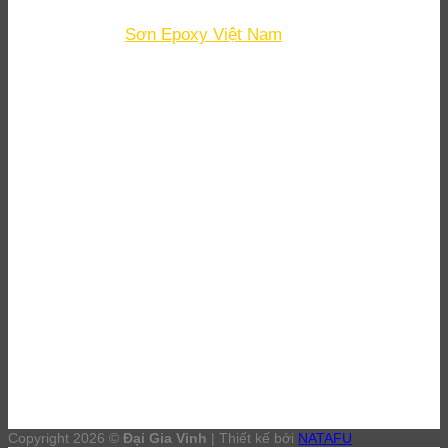
Email
: minh.tangvan@daigiavinh.com
Fanpage
:
Sơn Epoxy Việt Nam
DỊCH VỤ
Đại lý sơn epoxy Bình Dương
Thi công sơn Epoxy Bình Dương
Đánh bóng sàn bê tông Bình Dương
Thi công sơn PU Bình Dương
Copyright 2026 ©
Đại Gia Vinh
| Thiết kế bởi
NATAFU