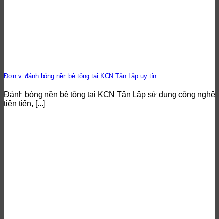
Đơn vị đánh bóng nền bê tông tại KCN Tân Lập uy tín
Đánh bóng nền bê tông tại KCN Tân Lập sử dụng công nghệ
tiên tiến, [...]