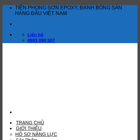
Bỏ
TIÊN PHONG SƠN EPOXY, ĐÁNH BÓNG SÀN
qua
HÀNG ĐẦU VIỆT NAM
nội
dung
Liên hệ
0903 090 007
TRANG CHỦ
GIỚI THIỆU
HỒ SƠ NĂNG LỰC