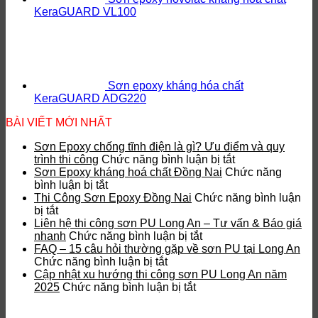
KeraGUARD VL100
Sơn epoxy kháng hóa chất
KeraGUARD ADG220
BÀI VIẾT MỚI NHẤT
Sơn Epoxy chống tĩnh điện là gì? Ưu điểm và quy
ở
trình thi công
Chức năng bình luận bị tắt
Sơn
Sơn Epoxy kháng hoá chất Đồng Nai
Chức năng
ở
Epoxy
bình luận bị tắt
Sơn
chống
Thi Công Sơn Epoxy Đồng Nai
Chức năng bình luận
ở
Epoxy
tĩnh
bị tắt
Thi
kháng
điện
Liên hệ thi công sơn PU Long An – Tư vấn & Báo giá
Công
hoá
ở
là
nhanh
Chức năng bình luận bị tắt
Sơn
chất
Liên
gì?
FAQ – 15 câu hỏi thường gặp về sơn PU tại Long An
Epoxy
Đồng
ở
hệ
Ưu
Chức năng bình luận bị tắt
Đồng
Nai
FAQ
thi
điểm
Cập nhật xu hướng thi công sơn PU Long An năm
Nai
–
ở
công
và
2025
Chức năng bình luận bị tắt
15
Cập
sơn
quy
câu
nhật
PU
trình