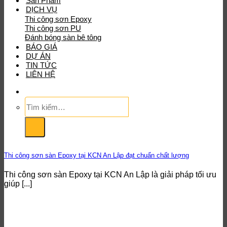
Sản Phẩm
DỊCH VỤ
Thi công sơn Epoxy
Thi công sơn PU
Đánh bóng sàn bê tông
BÁO GIÁ
DỰ ÁN
TIN TỨC
LIÊN HỆ
Tìm
kiếm:
Thi công sơn sàn Epoxy tại KCN An Lập đạt chuẩn chất lượng
Thi công sơn sàn Epoxy tại KCN An Lập là giải pháp tối ưu
giúp [...]