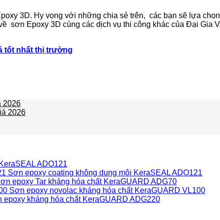
ơn Epoxy 3D. Hy vọng với những chia sẻ trên, các bạn sẽ lựa c
ết về sơn Epoxy 3D cùng các dịch vụ thi công khác của Đại Gia V
 tốt nhất thị trường
á 2026
iá 2026
i KeraSEAL ADO121
Sơn epoxy coating không dung môi KeraSEAL ADO121
ơn epoxy Tar kháng hóa chất KeraGUARD ADG70
Sơn epoxy novolac kháng hóa chất KeraGUARD VL100
 epoxy kháng hóa chất KeraGUARD ADG220