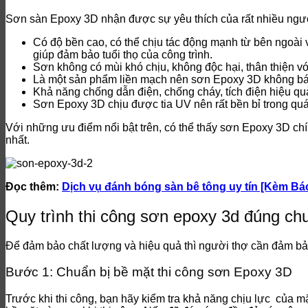
Sơn sàn Epoxy 3D nhận được sự yêu thích của rất nhiều ngườ
Có độ bền cao, có thể chịu tác động mạnh từ bên ngoài v
giúp đảm bảo tuổi thọ của công trình.
Sơn không có mùi khó chịu, không độc hại, thân thiện 
Là một sản phẩm liền mạch nên sơn Epoxy 3D không bám
Khả năng chống dẫn điện, chống cháy, tích điện hiệu qu
Sơn Epoxy 3D chịu được tia UV nên rất bền bỉ trong quá
Với những ưu điểm nổi bật trên, có thể thấy sơn Epoxy 3D ch
nhất.
Đọc thêm:
Dịch vụ đánh bóng sàn bê tông uy tín [Kèm Bá
Quy trình thi công sơn epoxy 3d đúng ch
Để đảm bảo chất lượng và hiệu quả thì người thợ cần đảm bả
Bước 1: Chuẩn bị bề mặt thi công sơn Epoxy 3D
Trước khi thi công, bạn hãy kiểm tra khả năng chịu lực của 