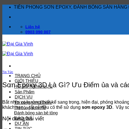
Bỏ
TIÊN PHONG SƠN EPOXY, ĐÁNH BÓNG SÀN HÀNG 
qua
nội
dung
Liên hệ
0903 090 007
Tin Tức
TRANG CHỦ
GIỚI THIỆU
Sơn Epoxy 3D Là Gì? Ưu Điểm ủa và các
HỒ SƠ NĂNG LỰC
Sản Phẩm
DỊCH VỤ
Bắt nhịp xu hướng thiết kế sang trọng, hiện đại, phóng kho
Thi công sơn Epoxy
khách sạn… tất cả đều có thể sử dụng
sơn epoxy 3D
. Vậy s
Thi công sơn PU
Đánh bóng sàn bê tông
Nội dung bài viết
BÁO GIÁ
DỰ ÁN
TIN TỨC