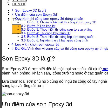
LIÊN HỆ
Sơn Epoxy 3D là gì?
Ưu điểm của sơn Epoxy 3d
Tìm
Quy trình thi công sơn epoxy 3d đúng chuẩn
kiếm:
Bước 1: Chuẩn bị bề mặt thi công sơn Epoxy 3D
Bước 2: Lăn keo lót
Bước 3: Thực hiện thi công sơn tự san phẳng
Bước 4: Thi công lớp tranh 3D
Bước 5: Thực hiện thi công lớp sơn trong suốt
Bước 6: Nghiệm thu và bàn giao công trình
Lưu ý khi chọn sơn epoxy 3d
Đại Gia Vinh đơn vị cung cấp và thi công sơn epoxy uy tín gi
Sơn Epoxy 3D là gì?
Sơn Epoxy 3D được biết đến là một loại sơn có xuất xứ từ
sơ
sảnh, văn phòng, khách sạn, công xưởng hoặc ở các quán ca
Lựa chọn loại sơn phù hợp cùng đội ngũ thi công có tay nghề
sáng tạo và rộng rãi hơn.
Ưu điểm của sơn Epoxy 3d