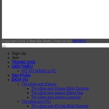
DỊCH VỤ
Đại lý sơn epoxy Bình Dương
Thi công sơn Epoxy Bình Dương
Đánh bóng sàn bê tông Bình Dương
Thi công sơn PU Bình Dương
Copyright 2026 ©
Đại Gia Vinh
| Thiết kế bởi
NATAFU
Sign Up
Join
TRANG CHỦ
GIỚI THIỆU
HỒ SƠ NĂNG LỰC
Sản Phẩm
DỊCH VỤ
Thi công sơn Epoxy
Thi công sơn Epoxy Bình Dương
Thi công sơn epoxy Đồng Nai
Thi công sơn epoxy Long An
Thi công sơn PU
Thi công sơn PU tại Bình Dương