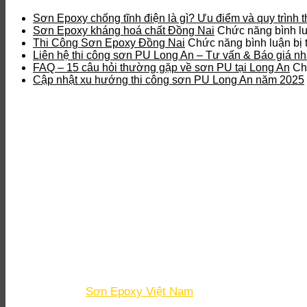
Sơn Epoxy chống tĩnh điện là gì? Ưu điểm và quy trình t
Sơn Epoxy kháng hoá chất Đồng Nai
Chức năng bình luậ
Thi Công Sơn Epoxy Đồng Nai
Chức năng bình luận bị t
Liên hệ thi công sơn PU Long An – Tư vấn & Báo giá n
FAQ – 15 câu hỏi thường gặp về sơn PU tại Long An
Ch
Cập nhật xu hướng thi công sơn PU Long An năm 2025
Chúng tôi là đơn vị cung cấp dịch vụ sơn sàn uy tín, chuyên t
lượng cao, đa dạng màu sắc và mẫu mã, đảm bảo bền đẹp và 
LIÊN HỆ
Địa chỉ:
231/8 Bùi Thị Xuân, Phường Tân Sơn Hoà, 
Chi nhánh Bình Dương:
144 Dx 027, Phường Bình 
Hotline:
02 746 251 838 - 0903 090 007
Skype:
daigiavinh.epoxy
Email
: minh.tangvan@daigiavinh.com
Fanpage
:
Sơn Epoxy Việt Nam