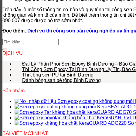
Trên đây là một số thông tin cơ bản và quy trình thi công s
không gian và kinh tế của mình. Để biết thêm thông tin chi ti
090 007 được được hỗ trợ sớm nhất.
Đọc thêm:
Dịch vụ thi công sơn sàn công nghiệp uy tín giá
DỊCH VỤ
Đại Lý Phân Phối Sơn Epoxy Bình Dương – Báo Gi
Thi Công Sơn Epoxy Tại Bình Dương Uy Tín, Báo G
Thi công sơn PU tại Bình Dương
Đánh bóng sàn bê tông Bình Dương
Sản phẩm
Sơn epoxy coating không dung mô
S
Sơn
BÀI VIẾT MỚI NHẤT