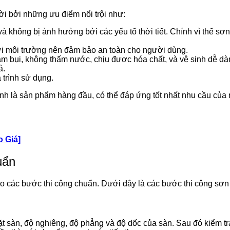
i bởi những ưu điểm nổi trội như:
à không bị ảnh hưởng bởi các yếu tố thời tiết. Chính vì thế s
với môi trường nên đảm bảo an toàn cho người dùng.
 bụi, không thấm nước, chịu được hóa chất, và vệ sinh dễ dà
ả.
 trình sử dụng.
ính là sản phẩm hàng đầu, có thể đáp ứng tốt nhất nhu cầu của
o Giá]
uẩn
o các bước thi công chuẩn. Dưới đây là các bước thi công sơ
mặt sàn, độ nghiêng, độ phẳng và độ dốc của sàn. Sau đó kiểm 