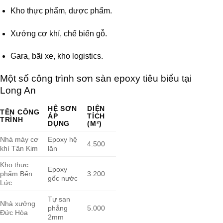
Kho thực phẩm, dược phẩm.
Xưởng cơ khí, chế biến gỗ.
Gara, bãi xe, kho logistics.
Một số công trình sơn sàn epoxy tiêu biểu tại
Long An
HỆ SƠN
DIỆN
TÊN CÔNG
ÁP
TÍCH
TRÌNH
DỤNG
(M²)
Nhà máy cơ
Epoxy hệ
4.500
khí Tân Kim
lăn
Kho thực
Epoxy
phẩm Bến
3.200
gốc nước
Lức
Tự san
Nhà xưởng
phẳng
5.000
Đức Hòa
2mm