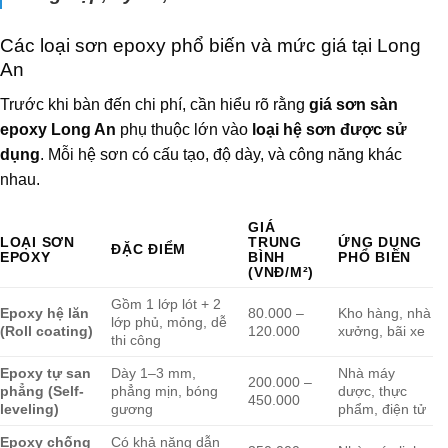
Các loại sơn epoxy phổ biến và mức giá tại Long
An
Trước khi bàn đến chi phí, cần hiểu rõ rằng
giá sơn sàn
epoxy Long An
phụ thuộc lớn vào
loại hệ sơn được sử
dụng
. Mỗi hệ sơn có cấu tạo, độ dày, và công năng khác
nhau.
GIÁ
LOẠI SƠN
TRUNG
ỨNG DỤNG
ĐẶC ĐIỂM
EPOXY
BÌNH
PHỔ BIẾN
(VNĐ/M²)
Gồm 1 lớp lót + 2
Epoxy hệ lăn
80.000 –
Kho hàng, nhà
lớp phủ, mỏng, dễ
(Roll coating)
120.000
xưởng, bãi xe
thi công
Epoxy tự san
Dày 1–3 mm,
Nhà máy
200.000 –
phẳng (Self-
phẳng mịn, bóng
dược, thực
450.000
leveling)
gương
phẩm, điện tử
Epoxy chống
Có khả năng dẫn