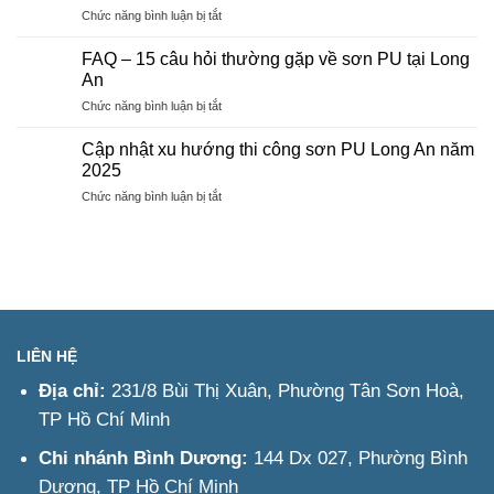
trình
ở
Chức năng bình luận bị tắt
Đồng
thi
Liên
Nai
công
hệ
FAQ – 15 câu hỏi thường gặp về sơn PU tại Long
thi
An
công
ở
Chức năng bình luận bị tắt
sơn
FAQ
PU
–
Long
Cập nhật xu hướng thi công sơn PU Long An năm
15
An
2025
câu
–
ở
Chức năng bình luận bị tắt
hỏi
Tư
Cập
thường
vấn
nhật
gặp
&
xu
về
Báo
hướng
sơn
giá
thi
PU
nhanh
công
tại
sơn
Long
PU
An
LIÊN HỆ
Long
An
Địa chỉ:
231/8 Bùi Thị Xuân, Phường Tân Sơn Hoà,
năm
TP Hồ Chí Minh
2025
Chi nhánh Bình Dương:
144 Dx 027, Phường Bình
Dương, TP Hồ Chí Minh