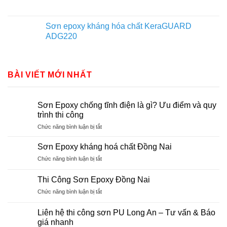
Sơn epoxy kháng hóa chất KeraGUARD
ADG220
BÀI VIẾT MỚI NHẤT
Sơn Epoxy chống tĩnh điện là gì? Ưu điểm và quy
trình thi công
ở
Chức năng bình luận bị tắt
Sơn
Epoxy
Sơn Epoxy kháng hoá chất Đồng Nai
chống
ở
Chức năng bình luận bị tắt
tĩnh
Sơn
điện
Epoxy
là
Thi Công Sơn Epoxy Đồng Nai
kháng
gì?
ở
Chức năng bình luận bị tắt
hoá
Ưu
Thi
chất
điểm
Công
Đồng
Liên hệ thi công sơn PU Long An – Tư vấn & Báo
và
Sơn
Nai
giá nhanh
quy
Epoxy