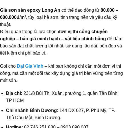
Giá sơn sàn epoxy Long An
có thể dao động từ
80.000 –
600.000đ/m²
, tùy loại hệ sơn, tình trạng nền và yêu cầu kỹ
thuật.
Điều quan trọng là lựa chọn
đơn vị thi công chuyên
nghiệp – báo giá minh bạch – vật liệu chính hãng
để đảm
bảo sàn đạt chất lượng tốt nhất, sử dụng lâu dài, bền đẹp và
tiết kiệm chi phí bảo trì.
Gọi cho
Đại Gia Vinh
– khi bạn không chỉ cần một đơn vị thi
công, mà cần một đối tác xây dựng giá trị bền vững trên từng
mét sân.
Địa chỉ:
231/8 Bùi Thị Xuân, phường 1, quận Tân Bình,
TP HCM
Chi nhánh Bình Dương:
144 DX 027, P. Phú Mỹ, TP.
Thủ Dầu Một, Bình Dương.
Hotline:
02 746 251 838 – 0903 090 007