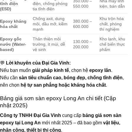
350.000 –
Nhà máy linh
tĩnh điện
điện, chống phóng
550.000
kiện, bán dẫn
(ESD)
tia tĩnh điện
Chống axit, dung
Khu trộn hóa
Epoxy kháng
380.000 –
môi, dầu mỡ, kiềm
chất, phòng
hóa chất
600.000
mạnh
thí nghiệm
Epoxy gốc
Thân thiện môi
Kho lạnh, khu
130.000 –
nước (Water-
trường, ít mùi, dễ
chế biến thực
200.000
based)
vệ sinh
phẩm
💬
Lời khuyên của Đại Gia Vinh:
Nếu bạn muốn
giải pháp kinh tế
, chọn hệ
epoxy lăn
.
Nếu cần
sàn tiêu chuẩn cao, bóng đẹp, chống tĩnh điện
,
nên chọn
hệ tự san phẳng hoặc kháng hóa chất
.
Bảng giá sơn sàn epoxy Long An chi tiết (Cập
nhật 2025)
Công ty TNHH Đại Gia Vinh
cung cấp
bảng giá sơn sàn
epoxy tại Long An
mới nhất 2025 – đã bao gồm
vật liệu,
nhân công, thiết bị thi công
.