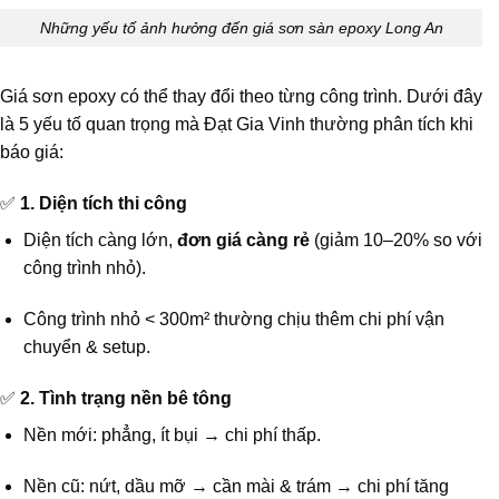
Những yếu tố ảnh hưởng đến giá sơn sàn epoxy Long An
Giá sơn epoxy có thể thay đổi theo từng công trình. Dưới đây
là 5 yếu tố quan trọng mà Đạt Gia Vinh thường phân tích khi
báo giá:
✅
1. Diện tích thi công
Diện tích càng lớn,
đơn giá càng rẻ
(giảm 10–20% so với
công trình nhỏ).
Công trình nhỏ < 300m² thường chịu thêm chi phí vận
chuyển & setup.
✅
2. Tình trạng nền bê tông
Nền mới: phẳng, ít bụi → chi phí thấp.
Nền cũ: nứt, dầu mỡ → cần mài & trám → chi phí tăng