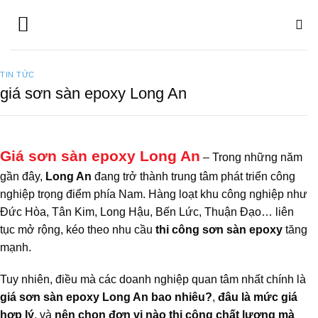
Bỏ
qua
nội
dung
TIN TỨC
giá sơn sàn epoxy Long An
Giá sơn sàn epoxy Long An
– Trong những năm
gần đây,
Long An
đang trở thành trung tâm phát triển công
nghiệp trọng điểm phía Nam. Hàng loạt khu công nghiệp như
Đức Hòa, Tân Kim, Long Hậu, Bến Lức, Thuận Đạo… liên
tục mở rộng, kéo theo nhu cầu
thi công sơn sàn epoxy
tăng
mạnh.
Tuy nhiên, điều mà các doanh nghiệp quan tâm nhất chính là
giá sơn sàn epoxy Long An bao nhiêu?
,
đâu là mức giá
hợp lý
, và
nên chọn đơn vị nào thi công chất lượng mà