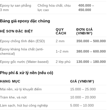
Epoxy tự san phẳng
Chống hóa chất, chịu
400.000 –
3 mm
lực cao
450.000
Bảng giá epoxy đặc chủng
QUY
ĐƠN GIÁ
HỆ SƠN ĐẶC BIỆT
CÁCH
(VNĐ/M²)
Epoxy chống tĩnh điện (ESD)
2 mm
350.000 – 500.000
Epoxy kháng hóa chất (anti-
1–2 mm
380.000 – 600.000
chemical)
Epoxy gốc nước (Water-based)
2 lớp phủ
130.000 – 180.000
Phụ phí & xử lý nền (nếu có)
HẠNG MỤC
GIÁ (VNĐ/M²)
Mài nền, xử lý khuyết điểm
15.000 – 25.000
Trám khe, vá nứt
10.000 – 20.000
Làm sạch, hút bụi công nghiệp
5.000 – 10.000