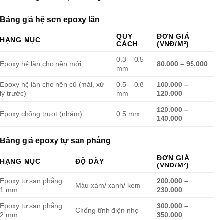
Bảng giá hệ sơn epoxy lăn
QUY
ĐƠN GIÁ
HẠNG MỤC
CÁCH
(VNĐ/M²)
0.3 – 0.5
Epoxy hệ lăn cho nền mới
80.000 – 95.000
mm
Epoxy hệ lăn cho nền cũ (mài, xử
0.5 – 0.8
100.000 –
lý trước)
mm
120.000
120.000 –
Epoxy chống trượt (nhám)
0.5 mm
140.000
Bảng giá epoxy tự san phẳng
ĐƠN GIÁ
HẠNG MỤC
ĐỘ DÀY
(VNĐ/M²)
Epoxy tự san phẳng
200.000 –
Màu xám/ xanh/ kem
1 mm
230.000
Epoxy tự san phẳng
300.000 –
Chống tĩnh điện nhẹ
2 mm
350.000