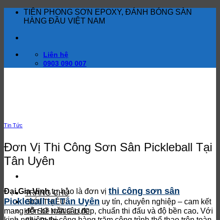
Bỏ
TIÊN PHONG SƠN EPOXY, ĐÁNH BÓNG SÀN
qua
HÀNG ĐẦU VIỆT NAM
nội
dung
Liên hệ
0903 090 007
Tin Tức
Đơn Vị Thi Công Sơn Sân Pickleball Tại
Tân Uyên
thi công sơn sân
Đại Gia Vinh
tự hào là đơn vị
TRANG CHỦ
Pickleball tại Tân Uyên
uy tín, chuyên nghiệp – cam kết
GIỚI THIỆU
mang đến bề mặt sân đẹp, chuẩn thi đấu và độ bền cao
.
Với
HỒ SƠ NĂNG LỰC
kinh nghiệm thi công hàng trăm công trình thể thao trên toàn