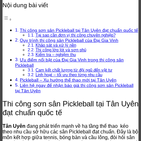
Nội dung bài viết
Thi công sơn sân Pickleball tại Tân Uyên đạt chuẩn quốc tế
Tại sao cần đơn vị thi công chuyên nghiệp?
Quy trình thi công sân Pickleball của Đại Gia Vinh
Khảo sát và xử lý nền
Thi công lớp lót và sơn phủ
Kiểm tra – nghiệm thu
Ưu điểm nổi bật của Đại Gia Vinh trong thi công sân
Pickleball
Cam kết chất lượng từ đội ngũ đến vật tư
Linh hoạt – tối ưu theo từng nhu cầu
Pickleball – Xu hướng thể thao mới tại Tân Uyên
Liên hệ ngay để nhận báo giá thi công sơn sân Pickleball
tại Tân Uyên
Thi công sơn sân Pickleball tại Tân Uyên
đạt chuẩn quốc tế
Tân Uyên
đang phát triển mạnh về hạ tầng thể thao kéo
theo nhu cầu sở hữu các sân Pickleball đạt chuẩn. Đây là bộ
môn kết hợp giữa tennis, bóng bàn và cầu lông, đòi hỏi sân