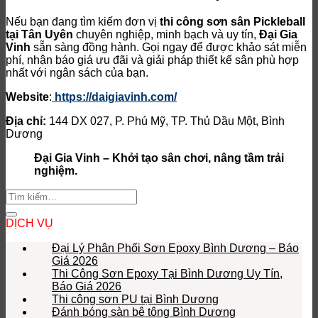
Nếu bạn đang tìm kiếm đơn vị
thi công sơn sân Pickleball
tại Tân Uyên
chuyên nghiệp, minh bạch và uy tín,
Đại Gia
Vinh
sẵn sàng đồng hành. Gọi ngay để được khảo sát miễn
phí, nhận báo giá ưu đãi và giải pháp thiết kế sân phù hợp
nhất với ngân sách của bạn.
Website
:
https://daigiavinh.com/
Địa chỉ:
144 DX 027, P. Phú Mỹ, TP. Thủ Dầu Một, Bình
Dương
Đại Gia Vinh – Khởi tạo sân chơi, nâng tầm trải
nghiệm.
DỊCH VỤ
Đại Lý Phân Phối Sơn Epoxy Bình Dương – Báo
Giá 2026
Thi Công Sơn Epoxy Tại Bình Dương Uy Tín,
Báo Giá 2026
Thi công sơn PU tại Bình Dương
Đánh bóng sàn bê tông Bình Dương