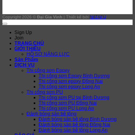
Copyright 2026 ©
Đại Gia Vinh
| Thiết kế bởi
NATAFU
Sign Up
Join
TRANG CHỦ
GIỚI THIỆU
HỒ SƠ NĂNG LỰC
Sản Phẩm
DỊCH VỤ
Thi công sơn Epoxy
Thi công sơn Epoxy Bình Dương
Thi công sơn epoxy Đồng Nai
Thi công sơn epoxy Long An
Thi công sơn PU
Thi công sơn PU tại Bình Dương
Thi công sơn PU Đồng Nai
Thi công sơn PU Long An
Đánh bóng sàn bê tông
Đánh bóng sàn bê tông Bình Dương
Đánh bóng sàn bê tông Đồng Nai
Đánh bóng sàn bê tông Long An