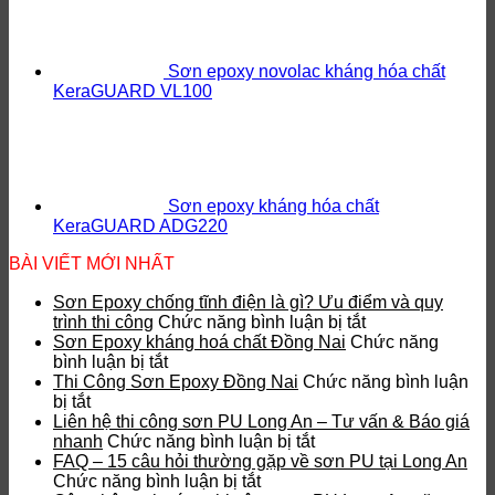
Sơn epoxy novolac kháng hóa chất
KeraGUARD VL100
Sơn epoxy kháng hóa chất
KeraGUARD ADG220
BÀI VIẾT MỚI NHẤT
Sơn Epoxy chống tĩnh điện là gì? Ưu điểm và quy
ở
trình thi công
Chức năng bình luận bị tắt
Sơn
Sơn Epoxy kháng hoá chất Đồng Nai
Chức năng
ở
Epoxy
bình luận bị tắt
Sơn
chống
Thi Công Sơn Epoxy Đồng Nai
Chức năng bình luận
ở
Epoxy
tĩnh
bị tắt
Thi
kháng
điện
Liên hệ thi công sơn PU Long An – Tư vấn & Báo giá
Công
hoá
ở
là
nhanh
Chức năng bình luận bị tắt
Sơn
chất
Liên
gì?
FAQ – 15 câu hỏi thường gặp về sơn PU tại Long An
Epoxy
Đồng
ở
hệ
Ưu
Chức năng bình luận bị tắt