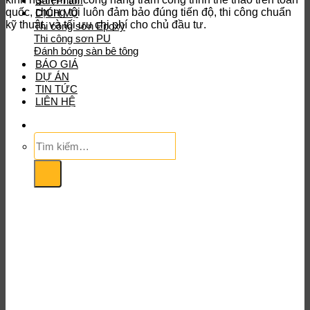
Sản Phẩm
quốc, chúng tôi luôn đảm bảo đúng tiến độ, thi công chuẩn
DỊCH VỤ
kỹ thuật, và tối ưu chi phí cho chủ đầu tư.
Thi công sơn Epoxy
Thi công sơn PU
Đánh bóng sàn bê tông
BÁO GIÁ
DỰ ÁN
TIN TỨC
LIÊN HỆ
Tìm
kiếm: