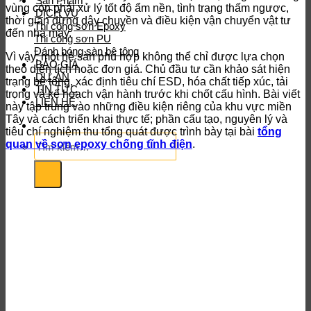
Sản Phẩm
vùng còn phải xử lý tốt độ ẩm nền, tình trạng thấm ngược,
DỊCH VỤ
thời gian dừng dây chuyền và điều kiện vận chuyển vật tư
Thi công sơn Epoxy
đến nhà máy.
Thi công sơn PU
Đánh bóng sàn bê tông
Vì vậy, một hệ sàn phù hợp không thể chỉ được lựa chọn
BÁO GIÁ
theo diện tích hoặc đơn giá. Chủ đầu tư cần khảo sát hiện
DỰ ÁN
trạng bê tông, xác định tiêu chí ESD, hóa chất tiếp xúc, tải
TIN TỨC
trọng và kế hoạch vận hành trước khi chốt cấu hình. Bài viết
LIÊN HỆ
này tập trung vào những điều kiện riêng của khu vực miền
Tây và cách triển khai thực tế; phần cấu tạo, nguyên lý và
tiêu chí nghiệm thu tổng quát được trình bày tại bài
tổng
Tìm
quan về sơn epoxy chống tĩnh điện
.
kiếm: