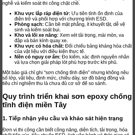
nghề và kiểm soát thi công chặt chẽ.
Khu vực lắp ráp điện tử:
Ưu tiên tính ổn định của
điện trở và phối hợp với chương trình ESD.
Phòng sạch:
Cần bề mặt phẳng, ít khuyết tật, dễ vệ
sinh và kiểm soát bụi.
Kho và lối xe nâng:
Xem xét tải trọng, mài mòn, va
đập và bán kính quay xe.
Khu vực có hóa chất:
Đối chiếu bảng kháng hóa chất
của vật liệu với điều kiện thực tế.
Nền có nguy cơ ẩm:
Đo kiểm, xác định nguyên nhân
và lựa chọn giải pháp lót phù hợp trước khi phủ.
Một báo giá chỉ ghi “sơn chống tĩnh điện” nhưng không nêu
số lớp, vật liệu, định mức, chiều dày, sơ đồ băng đồng và
tiêu chí nghiệm thu là chưa đủ cơ sở để so sánh.
Quy trình triển khai sơn epoxy chống
tĩnh điện miền Tây
1. Tiếp nhận yêu cầu và khảo sát hiện trạng
Đơn vị thi công cần biết công năng, diện tích, tải trọng, hóa