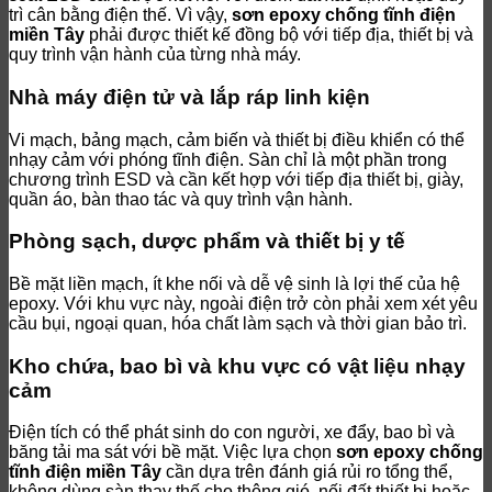
trì cân bằng điện thế. Vì vậy,
sơn epoxy chống tĩnh điện
miền Tây
phải được thiết kế đồng bộ với tiếp địa, thiết bị và
quy trình vận hành của từng nhà máy.
Nhà máy điện tử và lắp ráp linh kiện
Vi mạch, bảng mạch, cảm biến và thiết bị điều khiển có thể
nhạy cảm với phóng tĩnh điện. Sàn chỉ là một phần trong
chương trình ESD và cần kết hợp với tiếp địa thiết bị, giày,
quần áo, bàn thao tác và quy trình vận hành.
Phòng sạch, dược phẩm và thiết bị y tế
Bề mặt liền mạch, ít khe nối và dễ vệ sinh là lợi thế của hệ
epoxy. Với khu vực này, ngoài điện trở còn phải xem xét yêu
cầu bụi, ngoại quan, hóa chất làm sạch và thời gian bảo trì.
Kho chứa, bao bì và khu vực có vật liệu nhạy
cảm
Điện tích có thể phát sinh do con người, xe đẩy, bao bì và
băng tải ma sát với bề mặt. Việc lựa chọn
sơn epoxy chống
tĩnh điện miền Tây
cần dựa trên đánh giá rủi ro tổng thể,
không dùng sàn thay thế cho thông gió, nối đất thiết bị hoặc