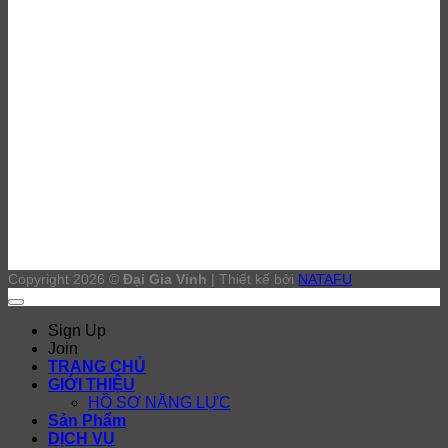
Thi công sơn PU Bình Dương
Copyright 2026 ©
Đại Gia Vinh
| Thiết kế bởi
NATAFU
Sign Up
Join
TRANG CHỦ
GIỚI THIỆU
HỒ SƠ NĂNG LỰC
Sản Phẩm
DỊCH VỤ