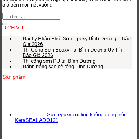
giá trên mỗi mét vuông.
DỊCH VỤ
Đại Lý Phân Phối Sơn Epoxy Bình Dương – Báo
Giá 2026
Thi Công Sơn Epoxy Tại Bình Dương Uy Tín,
Báo Giá 2026
Thi công sơn PU tại Bình Dương
Đánh bóng sàn bê tông Bình Dương
Sản phẩm
Sơn epoxy coating không dung môi
KeraSEAL ADO121