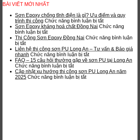
BÀI VIẾT MỚI NHẤT
Sơn Epoxy chống tĩnh điện là gì? Ưu điểm và quy
ở
trình thi công
Chức năng bình luận bị tắt
Sơn
Sơn Epoxy kháng hoá chất Đồng Nai
Chức năng
ở
Epoxy
bình luận bị tắt
Sơn
chống
Thi Công Sơn Epoxy Đồng Nai
Chức năng bình luận
ở
Epoxy
tĩnh
bị tắt
Thi
kháng
điện
Liên hệ thi công sơn PU Long An – Tư vấn & Báo giá
Công
hoá
ở
là
nhanh
Chức năng bình luận bị tắt
Sơn
chất
Liên
gì?
FAQ – 15 câu hỏi thường gặp về sơn PU tại Long An
Epoxy
Đồng
ở
hệ
Ưu
Chức năng bình luận bị tắt
Đồng
Nai
FAQ
thi
điểm
Cập nhật xu hướng thi công sơn PU Long An năm
Nai
–
ở
công
và
2025
Chức năng bình luận bị tắt
15
Cập
sơn
quy
câu
nhật
PU
trình
hỏi
xu
Long
thi
thường
hướng
An
công
gặp
thi
–
về
công
Tư
sơn
sơn
vấn
PU
PU
&
tại
Long
Báo
Long
An
giá
An
năm
nhanh