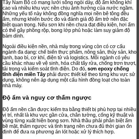
Tây Nam Bộ có mạng lưới sông ngòi dày, độ ẩm không khí
cao và nhiều khu vực nền chịu ảnh hưởng của nước ngầm.
Những yếu tố này không đồng nghĩa mọi nền bê tông đều
ẩm, nhưng khiến bước đo và đánh giá độ ẩm trở nên đặc
biệt quan trọng. Nếu sơn khi nền chưa đạt điều kiện, hơi ẩm
có thể gây phồng rộp, bong lớp phủ hoặc làm suy giảm độ
bám dính.
Ngoài điều kiện nền, nhà máy trong vùng còn có cơ cấu
ngành đa dạng: chế biến thực phẩm, nông sản, thủy sản, kho
lạnh, bao bì, cơ khí, điện tử và logistics. Mỗi ngành có yêu
cầu khác nhau về vệ sinh, hóa chất tẩy rửa, chống trơn trượt,
tải trọng và kiểm soát tĩnh điện. Do đó,
sơn epoxy chống
tĩnh điện miền Tây
phải được thiết kế theo từng khu vực sử
dụng, không nên áp dụng một cấu hình đồng loạt cho toàn
nhà máy.
Độ ẩm và nguy cơ thấm ngược
Độ ẩm nền cần được kiểm tra bằng thiết bị phù hợp tại nhiều
vị trí, nhất là khu vực gần cửa, chân tường, cống kỹ thuật và
vùng từng xuất hiện bong sơn. Nhà thầu phải phân biệt ẩm
bề mặt, thấm ngược và tình trạng nền chưa đủ thời gian ổn
định để đưa ra phương án lót hoặc xử lý thích hợp.