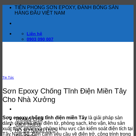
Bỏ
TIÊN PHONG SƠN EPOXY, ĐÁNH BÓNG SÀN
qua
HÀNG ĐẦU VIỆT NAM
nội
dung
Liên hệ
0903 090 007
Tin Tức
Sơn Epoxy Chống Tĩnh Điện Miền Tây
Cho Nhà Xưởng
Sơn epoxy chống tĩnh điện miền Tây
là giải pháp sàn
TRANG CHỦ
dành cho nhà máy điện tử, phòng sạch, kho vận, khu sản
GIỚI THIỆU
xuất thực phẩm và những khu vực cần kiểm soát điện tích tại
HỒ SƠ NĂNG LỰC
Tây Nam Bộ. Bên cạnh yêu cầu về điện trở, công trình trong