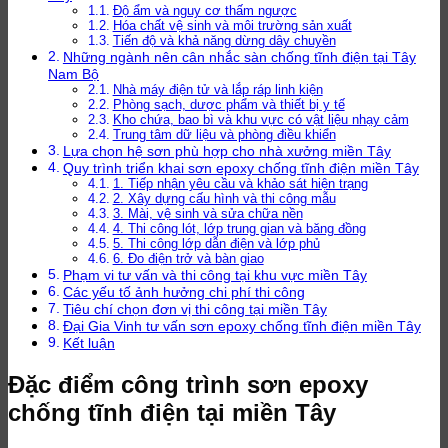
Độ ẩm và nguy cơ thấm ngược
Hóa chất vệ sinh và môi trường sản xuất
Tiến độ và khả năng dừng dây chuyền
Những ngành nên cân nhắc sàn chống tĩnh điện tại Tây
Nam Bộ
Nhà máy điện tử và lắp ráp linh kiện
Phòng sạch, dược phẩm và thiết bị y tế
Kho chứa, bao bì và khu vực có vật liệu nhạy cảm
Trung tâm dữ liệu và phòng điều khiển
Lựa chọn hệ sơn phù hợp cho nhà xưởng miền Tây
Quy trình triển khai sơn epoxy chống tĩnh điện miền Tây
1. Tiếp nhận yêu cầu và khảo sát hiện trạng
2. Xây dựng cấu hình và thi công mẫu
3. Mài, vệ sinh và sửa chữa nền
4. Thi công lót, lớp trung gian và băng đồng
5. Thi công lớp dẫn điện và lớp phủ
6. Đo điện trở và bàn giao
Phạm vi tư vấn và thi công tại khu vực miền Tây
Các yếu tố ảnh hưởng chi phí thi công
Tiêu chí chọn đơn vị thi công tại miền Tây
Đại Gia Vinh tư vấn sơn epoxy chống tĩnh điện miền Tây
Kết luận
Đặc điểm công trình sơn epoxy
chống tĩnh điện tại miền Tây