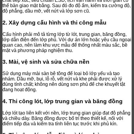
chất tiếp xúc, tiêu chuẩn ESD, lịch vận hành và thời gian có
thể bàn giao mặt bằng. Sau đó đo độ ẩm, kiểm tra cường độ,
độ phẳng, dầu mỡ, vết nứt và lớp sơn cũ.
2. Xây dựng cấu hình và thi công mẫu
Cấu hình phải mô tả từng lớp từ lót, trung gian, băng đồng,
lớp dẫn điện đến lớp phủ. Với dự án lớn hoặc yêu cầu ngoại
quan cao, nên làm khu vực mẫu để thống nhất màu sắc, bề
mặt và phương pháp nghiệm thu.
3. Mài, vệ sinh và sửa chữa nền
Sử dụng máy mài sàn bê tông để loại bỏ lớp yếu và tạo
nhám. Dầu mỡ, bụi, lỗ rỗ, vết nứt và khe phải được xử lý
đúng tính chất; không nên dùng sơn phủ để che khuyết tật
đang hoạt động.
4. Thi công lót, lớp trung gian và băng đồng
Lớp lót tạo liên kết với nền, lớp trung gian giúp đạt độ phẳng
và chiều dày. Băng đồng được bố trí theo thiết kế, nối với
điểm tiếp địa và kiểm tra tính liên tục trước khi phủ kín.