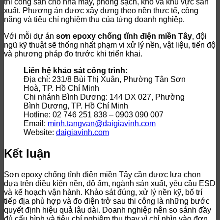
thi công sàn cho nhà máy, phòng sạch, kho và khu vực sản
xuất. Phương án được xây dựng theo nền thực tế, công
năng và tiêu chí nghiệm thu của từng doanh nghiệp.
Với mỗi dự án
sơn epoxy chống tĩnh điện miền Tây
, đội
ngũ kỹ thuật sẽ thống nhất phạm vi xử lý nền, vật liệu, tiến độ
và phương pháp đo trước khi triển khai.
Liên hệ khảo sát công trình:
Địa chỉ: 231/8 Bùi Thị Xuân, Phường Tân Sơn
Hoà, TP. Hồ Chí Minh
Chi nhánh Bình Dương: 144 DX 027, Phường
Bình Dương, TP. Hồ Chí Minh
Hotline: 02 746 251 838 – 0903 090 007
Email:
minh.tangvan@daigiavinh.com
Website:
daigiavinh.com
Kết luận
Sơn epoxy chống tĩnh điện miền Tây cần được lựa chọn
dựa trên điều kiện nền, độ ẩm, ngành sản xuất, yêu cầu ESD
và kế hoạch vận hành. Khảo sát đúng, xử lý nền kỹ, bố trí
tiếp địa phù hợp và đo điện trở sau thi công là những bước
quyết định hiệu quả lâu dài. Doanh nghiệp nên so sánh đầy
đủ cấu hình và tiêu chí nghiệm thu thay vì chỉ nhìn vào đơn