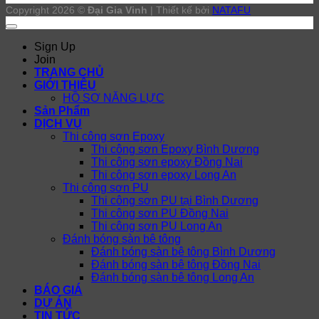
Copyright 2026 ©
Đại Gia Vinh
| Thiết kế bởi
NATAFU
Sign Up
Join
TRANG CHỦ
GIỚI THIỆU
HỒ SƠ NĂNG LỰC
Sản Phẩm
DỊCH VỤ
Thi công sơn Epoxy
Thi công sơn Epoxy Bình Dương
Thi công sơn epoxy Đồng Nai
Thi công sơn epoxy Long An
Thi công sơn PU
Thi công sơn PU tại Bình Dương
Thi công sơn PU Đồng Nai
Thi công sơn PU Long An
Đánh bóng sàn bê tông
Đánh bóng sàn bê tông Bình Dương
Đánh bóng sàn bê tông Đồng Nai
Đánh bóng sàn bê tông Long An
BÁO GIÁ
DỰ ÁN
TIN TỨC