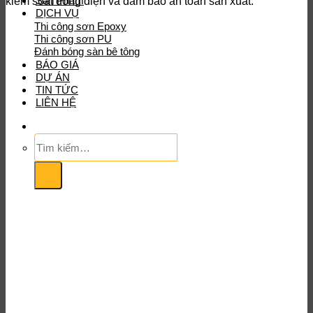
Sản Phẩm
kiểm soát dòng điện và đảm bảo an toàn sản xuất.
DỊCH VỤ
Thi công sơn Epoxy
Thi công sơn PU
Đánh bóng sàn bê tông
BÁO GIÁ
DỰ ÁN
TIN TỨC
LIÊN HỆ
Tìm
kiếm: