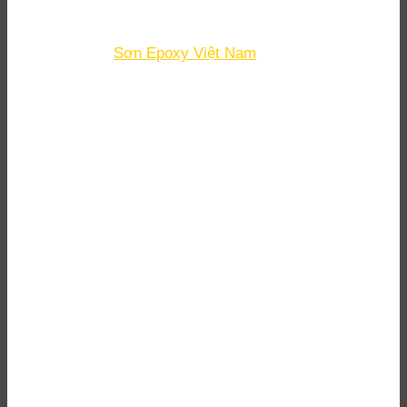
Skype:
daigiavinh.epoxy
Email
: minh.tangvan@daigiavinh.com
Fanpage
:
Sơn Epoxy Việt Nam
DỊCH VỤ
Đại lý sơn epoxy Bình Dương
Thi công sơn Epoxy Bình Dương
Đánh bóng sàn bê tông Bình Dương
Thi công sơn PU Bình Dương