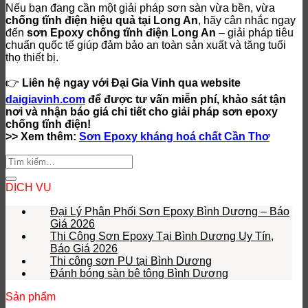
Nếu bạn đang cần một giải pháp sơn sàn vừa bền, vừa
chống tĩnh điện hiệu quả tại Long An
, hãy cân nhắc ngay
đến
sơn Epoxy chống tĩnh điện Long An
– giải pháp tiêu
chuẩn quốc tế giúp đảm bảo an toàn sản xuất và tăng tuổi
thọ thiết bị.
👉
Liên hệ ngay với Đại Gia Vinh qua website
daigiavinh.com
để được tư vấn miễn phí, khảo sát tận
nơi và nhận báo giá chi tiết cho giải pháp sơn epoxy
chống tĩnh điện!
>> Xem thêm:
Sơn Epoxy kháng hoá chất Cần Thơ
DỊCH VỤ
Đại Lý Phân Phối Sơn Epoxy Bình Dương – Báo
Giá 2026
Thi Công Sơn Epoxy Tại Bình Dương Uy Tín,
Báo Giá 2026
Thi công sơn PU tại Bình Dương
Đánh bóng sàn bê tông Bình Dương
Sản phẩm