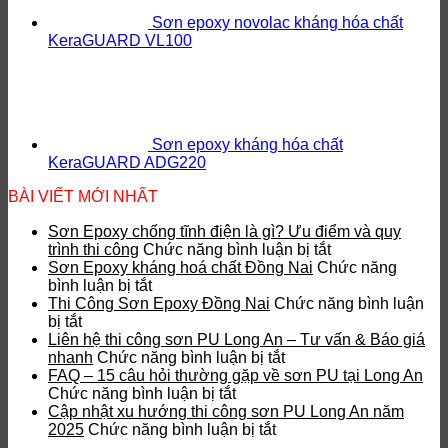
Sơn epoxy novolac kháng hóa chất
KeraGUARD VL100
Sơn epoxy kháng hóa chất
KeraGUARD ADG220
BÀI VIẾT MỚI NHẤT
Sơn Epoxy chống tĩnh điện là gì? Ưu điểm và quy
ở
trình thi công
Chức năng bình luận bị tắt
Sơn
Sơn Epoxy kháng hoá chất Đồng Nai
Chức năng
ở
Epoxy
bình luận bị tắt
Sơn
chống
Thi Công Sơn Epoxy Đồng Nai
Chức năng bình luận
ở
Epoxy
tĩnh
bị tắt
Thi
kháng
điện
Liên hệ thi công sơn PU Long An – Tư vấn & Báo giá
Công
hoá
ở
là
nhanh
Chức năng bình luận bị tắt
Sơn
chất
Liên
gì?
FAQ – 15 câu hỏi thường gặp về sơn PU tại Long An
Epoxy
Đồng
ở
hệ
Ưu
Chức năng bình luận bị tắt
Đồng
Nai
FAQ
thi
điểm
Cập nhật xu hướng thi công sơn PU Long An năm
Nai
–
ở
công
và
2025
Chức năng bình luận bị tắt
15
Cập
sơn
quy