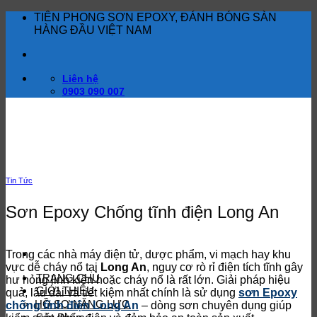
Bỏ
TIÊN PHONG SƠN EPOXY, ĐÁNH BÓNG SÀN
qua
HÀNG ĐẦU VIỆT NAM
nội
dung
Liên hệ
0903 090 007
Tin Tức
Sơn Epoxy Chống tĩnh điện Long An
Trong các nhà máy điện tử, dược phẩm, vi mạch hay khu
vực dễ cháy nổ tại
Long An
, nguy cơ rò rỉ điện tích tĩnh gây
TRANG CHỦ
hư hỏng linh kiện hoặc cháy nổ là rất lớn. Giải pháp hiệu
GIỚI THIỆU
quả, lâu dài và tiết kiệm nhất chính là sử dụng
sơn Epoxy
HỒ SƠ NĂNG LỰC
chống tĩnh điện Long An
– dòng sơn chuyên dụng giúp