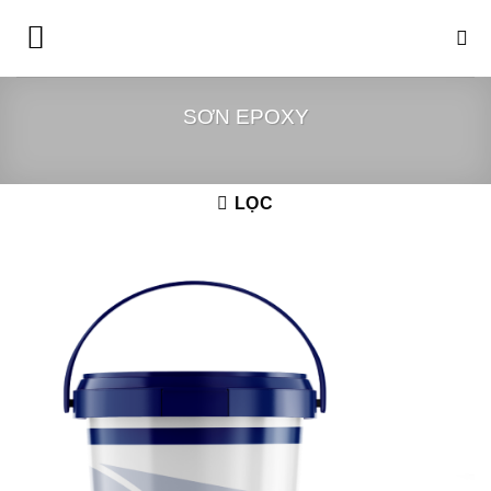
Bỏ
qua
nội
dung
SƠN EPOXY
LỌC