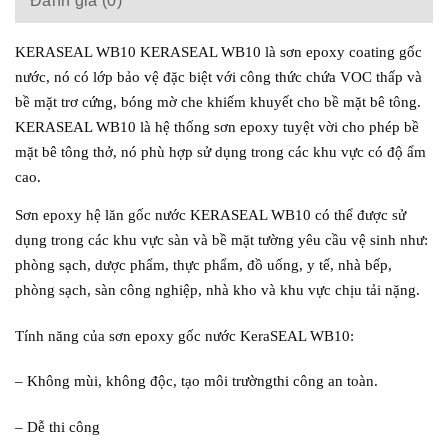
Đánh giá (0)
KERASEAL WB10 KERASEAL WB10 là sơn epoxy coating gốc
nước, nó có lớp bảo vệ đặc biệt với công thức chứa VOC thấp và
bề mặt trơ cứng, bóng mờ che khiếm khuyết cho bề mặt bê tông.
KERASEAL WB10 là hệ thống sơn epoxy tuyệt vời cho phép bề
mặt bê tông thở, nó phù hợp sử dụng trong các khu vực có độ ẩm
cao.
Sơn epoxy hệ lăn gốc nước KERASEAL WB10 có thể được sử
dụng trong các khu vực sàn và bề mặt tường yêu cầu vệ sinh như:
phòng sạch, dược phẩm, thực phẩm, đồ uống, y tế, nhà bếp,
phòng sạch, sàn công nghiệp, nhà kho và khu vực chịu tải nặng.
Tính năng của sơn epoxy gốc nước KeraSEAL WB10:
– Không mùi, không độc, tạo môi trườngthi công an toàn.
– Dễ thi công