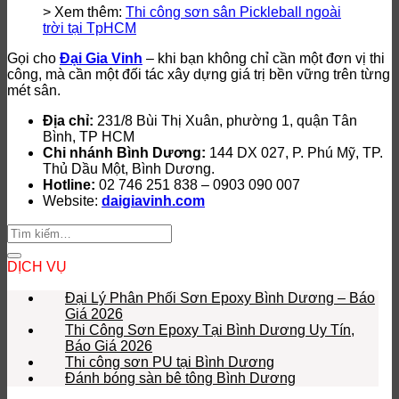
> Xem thêm:
Thi công sơn sân Pickleball ngoài
trời tại TpHCM
Gọi cho
Đại Gia Vinh
– khi bạn không chỉ cần một đơn vị thi
công, mà cần một đối tác xây dựng giá trị bền vững trên từng
mét sân.
Địa chỉ:
231/8 Bùi Thị Xuân, phường 1, quận Tân
Bình, TP HCM
Chi nhánh Bình Dương:
144 DX 027, P. Phú Mỹ, TP.
Thủ Dầu Một, Bình Dương.
Hotline:
02 746 251 838 – 0903 090 007
Website:
daigiavinh.com
DỊCH VỤ
Đại Lý Phân Phối Sơn Epoxy Bình Dương – Báo
Giá 2026
Thi Công Sơn Epoxy Tại Bình Dương Uy Tín,
Báo Giá 2026
Thi công sơn PU tại Bình Dương
Đánh bóng sàn bê tông Bình Dương