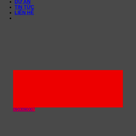
DỰ ÁN
TIN TỨC
LIÊN HỆ
0903090007