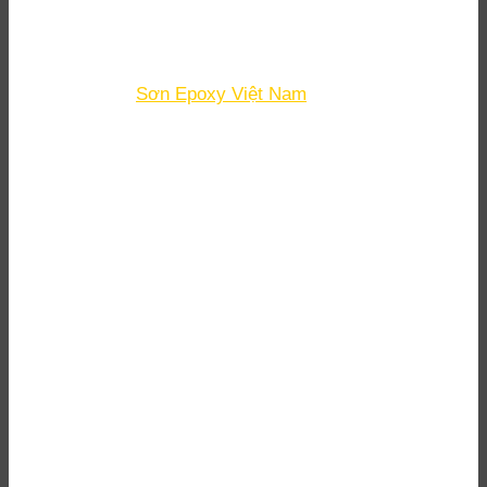
Dương, TP Hồ Chí Minh
Hotline:
02 746 251 838 - 0903 090 007
Skype:
daigiavinh.epoxy
Email
: minh.tangvan@daigiavinh.com
Fanpage
:
Sơn Epoxy Việt Nam
DỊCH VỤ
Đại lý sơn epoxy Bình Dương
Thi công sơn Epoxy Bình Dương
Đánh bóng sàn bê tông Bình Dương
Thi công sơn PU Bình Dương