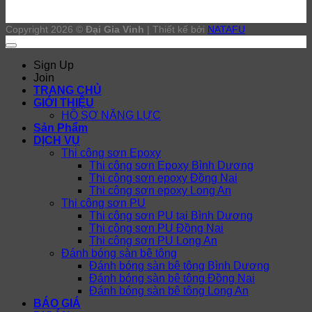
Copyright 2026 ©
Đại Gia Vinh
| Thiết kế bởi
NATAFU
Sign Up
Join
TRANG CHỦ
GIỚI THIỆU
HỒ SƠ NĂNG LỰC
Sản Phẩm
DỊCH VỤ
Thi công sơn Epoxy
Thi công sơn Epoxy Bình Dương
Thi công sơn epoxy Đồng Nai
Thi công sơn epoxy Long An
Thi công sơn PU
Thi công sơn PU tại Bình Dương
Thi công sơn PU Đồng Nai
Thi công sơn PU Long An
Đánh bóng sàn bê tông
Đánh bóng sàn bê tông Bình Dương
Đánh bóng sàn bê tông Đồng Nai
Đánh bóng sàn bê tông Long An
BÁO GIÁ