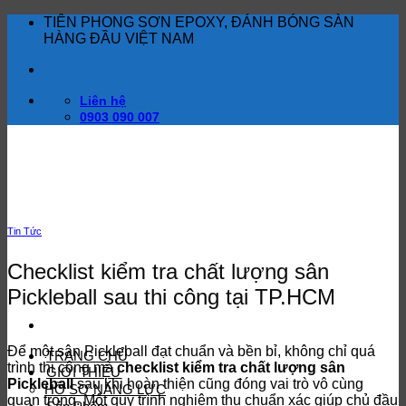
Bỏ
TIÊN PHONG SƠN EPOXY, ĐÁNH BÓNG SÀN
qua
HÀNG ĐẦU VIỆT NAM
nội
dung
Liên hệ
0903 090 007
Tin Tức
Checklist kiểm tra chất lượng sân
Pickleball sau thi công tại TP.HCM
Để một sân Pickleball đạt chuẩn và bền bỉ, không chỉ quá
TRANG CHỦ
trình thi công mà
checklist kiểm tra chất lượng sân
GIỚI THIỆU
Pickleball
sau khi hoàn thiện cũng đóng vai trò vô cùng
HỒ SƠ NĂNG LỰC
quan trọng. Một quy trình nghiệm thu chuẩn xác giúp chủ đầu