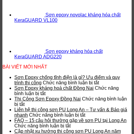
Sơn epoxy novolac kháng hóa chất
KeraGUARD VL100
Sơn epoxy kháng hóa chất
KeraGUARD ADG220
BÀI VIẾT MỚI NHẤT
Sơn Epoxy chống tĩnh điện là gì? Ưu điểm và quy
ở
trình thi công
Chức năng bình luận bị tắt
Sơn
Sơn Epoxy kháng hoá chất Đồng Nai
Chức năng
ở
Epoxy
bình luận bị tắt
Sơn
chống
Thi Công Sơn Epoxy Đồng Nai
Chức năng bình luận
ở
Epoxy
tĩnh
bị tắt
Thi
kháng
điện
Liên hệ thi công sơn PU Long An – Tư vấn & Báo giá
Công
hoá
ở
là
nhanh
Chức năng bình luận bị tắt
Sơn
chất
Liên
gì?
FAQ – 15 câu hỏi thường gặp về sơn PU tại Long An
Epoxy
Đồng
ở
hệ
Ưu
Chức năng bình luận bị tắt
Đồng
Nai
FAQ
thi
điểm
Cập nhật xu hướng thi công sơn PU Long An năm