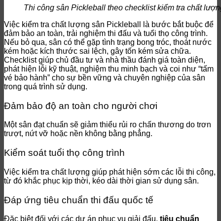
Thi công sân Pickleball theo checklist kiểm tra chất lượn
Việc kiểm tra chất lượng sân Pickleball là bước bắt buộc để
đảm bảo an toàn, trải nghiệm thi đấu và tuổi thọ công trình.
Nếu bỏ qua, sân có thể gặp tình trạng bong tróc, thoát nước
kém hoặc kích thước sai lệch, gây tốn kém sửa chữa.
Checklist giúp chủ đầu tư và nhà thầu đánh giá toàn diện,
phát hiện lỗi kỹ thuật, nghiệm thu minh bạch và coi như “tấm
vé bảo hành” cho sự bền vững và chuyên nghiệp của sân
trong quá trình sử dụng.
Đảm bảo độ an toàn cho người chơi
Một sân đạt chuẩn sẽ giảm thiểu rủi ro chấn thương do trơn
trượt, nứt vỡ hoặc nền không bằng phẳng.
Kiểm soát tuổi thọ công trình
Việc kiểm tra chất lượng giúp phát hiện sớm các lỗi thi công,
từ đó khắc phục kịp thời, kéo dài thời gian sử dụng sân.
Đáp ứng tiêu chuẩn thi đấu quốc tế
Đặc biệt đối với các dự án phục vụ giải đấu,
tiêu chuẩn