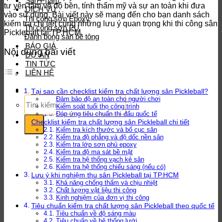
Sản Phẩm
tư yên tâm về độ bền, tính thẩm mỹ và sự an toàn khi đưa
DỊCH VỤ
vào sử dụng. Bài viết này sẽ mang đến cho bạn danh sách
Thi công sơn Epoxy
kiểm tra chi tiết cùng những lưu ý quan trọng khi thi công sân
Thi công sơn PU
Pickleball tại TP.HCM.
Đánh bóng sàn bê tông
BÁO GIÁ
Nội dung bài viết
DỰ ÁN
TIN TỨC
LIÊN HỆ
Tại sao cần checklist kiểm tra chất lượng sân Pickleball?
Tìm
Đảm bảo độ an toàn cho người chơi
Kiểm soát tuổi thọ công trình
kiếm:
Đáp ứng tiêu chuẩn thi đấu quốc tế
Checklist kiểm tra chất lượng sân Pickleball chi tiết
Kiểm tra kích thước và bố cục sân
Kiểm tra độ phẳng và độ dốc nền sân
Kiểm tra lớp sơn phủ epoxy
Kiểm tra độ ma sát bề mặt
Kiểm tra hệ thống vạch kẻ sân
Kiểm tra hệ thống chiếu sáng (nếu có)
Lưu ý khi nghiệm thu sân Pickleball tại TP.HCM
Khả năng chống thấm và chịu nhiệt
Chất lượng vật liệu thi công
Kinh nghiệm của đơn vị thi công
Tiêu chuẩn kiểm tra chất lượng sân Pickleball theo quốc tế
Tiêu chuẩn về độ sáng màu
Tiêu chuẩn về hệ thống lưới