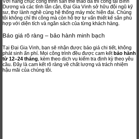
Với hàng chục công trình sân thể thao đã thi công tại Bình
Dương và các tỉnh lân cận, Đại Gia Vinh sở hữu đội ngũ kỹ
sư, thợ lành nghề cùng hệ thống máy móc hiện đại. Chúng
tôi không chỉ thi công mà còn hỗ trợ tư vấn thiết kế sân phù
hợp với diện tích và ngân sách của từng khách hàng.
Báo giá rõ ràng – bảo hành minh bạch
Tại Đại Gia Vinh, bạn sẽ nhận được báo giá chi tiết, không
phát sinh ẩn phí. Mọi công trình đều được cam kết
bảo hành
từ 12–24 tháng
, kèm theo dịch vụ kiểm tra định kỳ theo yêu
cầu. Đây là cam kết rõ ràng về chất lượng và trách nhiệm
hậu mãi của chúng tôi.