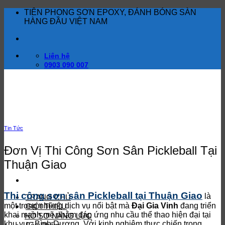
Bỏ
TIÊN PHONG SƠN EPOXY, ĐÁNH BÓNG SÀN
qua
HÀNG ĐẦU VIỆT NAM
nội
dung
Liên hệ
0903 090 007
Tin Tức
Đơn Vị Thi Công Sơn Sân Pickleball Tại
Thuận Giao
Thi công sơn sân Pickleball tại Thuận Giao
là
TRANG CHỦ
một trong những dịch vụ nổi bật mà
Đại Gia Vinh
đang triển
GIỚI THIỆU
khai mạnh mẽ nhằm đáp ứng nhu cầu thể thao hiện đại tại
HỒ SƠ NĂNG LỰC
khu vực Bình Dương. Với kinh nghiệm thực chiến trong