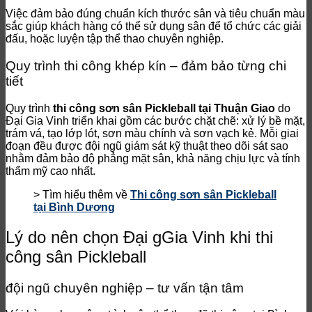
Việc đảm bảo đúng chuẩn kích thước sân và tiêu chuẩn màu
sắc giúp khách hàng có thể sử dụng sân để tổ chức các giải
đấu, hoặc luyện tập thể thao chuyên nghiệp.
Quy trình thi công khép kín – đảm bảo từng chi
tiết
Quy trình
thi công sơn sân Pickleball tại Thuận Giao
do
Đại Gia Vinh triển khai gồm các bước chặt chẽ: xử lý bề mặt,
trám vá, tạo lớp lót, sơn màu chính và sơn vạch kẻ. Mỗi giai
đoạn đều được đội ngũ giám sát kỹ thuật theo dõi sát sao
nhằm đảm bảo độ phẳng mặt sân, khả năng chịu lực và tính
thẩm mỹ cao nhất.
> Tìm hiểu thêm về
Thi công sơn sân Pickleball
tại Bình Dương
Lý do nên chọn Đại gGia Vinh khi thi
công sân Pickleball
đội ngũ chuyên nghiệp – tư vấn tận tâm