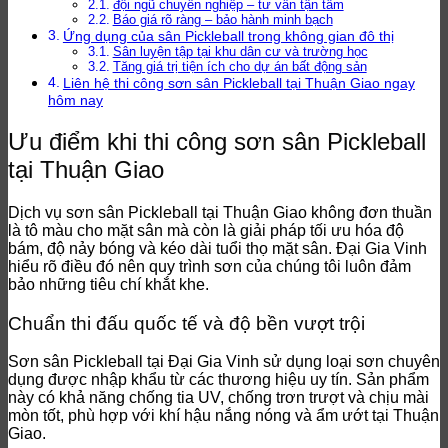
đội ngũ chuyên nghiệp – tư vấn tận tâm
Báo giá rõ ràng – bảo hành minh bạch
Ứng dụng của sân Pickleball trong không gian đô thị
Sân luyện tập tại khu dân cư và trường học
Tăng giá trị tiện ích cho dự án bất động sản
Liên hệ thi công sơn sân Pickleball tại Thuận Giao ngay
hôm nay
Ưu điểm khi thi công sơn sân Pickleball
tại Thuận Giao
Dịch vụ sơn sân Pickleball tại Thuận Giao không đơn thuần
là tô màu cho mặt sân mà còn là giải pháp tối ưu hóa độ
bám, độ nảy bóng và kéo dài tuổi thọ mặt sân. Đại Gia Vinh
hiểu rõ điều đó nên quy trình sơn của chúng tôi luôn đảm
bảo những tiêu chí khắt khe.
Chuẩn thi đấu quốc tế và độ bền vượt trội
Sơn sân Pickleball tại Đại Gia Vinh sử dụng loại sơn chuyên
dụng được nhập khẩu từ các thương hiệu uy tín. Sản phẩm
này có khả năng chống tia UV, chống trơn trượt và chịu mài
mòn tốt, phù hợp với khí hậu nắng nóng và ẩm ướt tại Thuận
Giao.