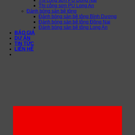
Thi công sơn PU Đồng Nai
Thi công sơn PU Long An
Đánh bóng sàn bê tông
Đánh bóng sàn bê tông Bình Dương
Đánh bóng sàn bê tông Đồng Nai
Đánh bóng sàn bê tông Long An
BÁO GIÁ
DỰ ÁN
TIN TỨC
LIÊN HỆ