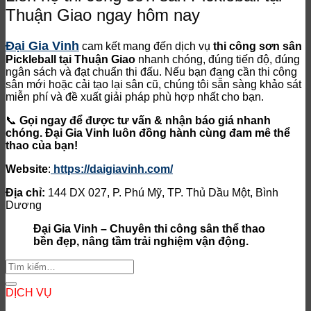
Thuận Giao ngay hôm nay
Đại Gia Vinh
cam kết mang đến dịch vụ
thi công sơn sân
Pickleball tại Thuận Giao
nhanh chóng, đúng tiến độ, đúng
ngân sách và đạt chuẩn thi đấu. Nếu bạn đang cần thi công
sân mới hoặc cải tạo lại sân cũ, chúng tôi sẵn sàng khảo sát
miễn phí và đề xuất giải pháp phù hợp nhất cho bạn.
📞
Gọi ngay để được tư vấn & nhận báo giá nhanh
chóng. Đại Gia Vinh luôn đồng hành cùng đam mê thể
thao của bạn!
Website
:
https://daigiavinh.com/
Địa chỉ:
144 DX 027, P. Phú Mỹ, TP. Thủ Dầu Một, Bình
Dương
Đại Gia Vinh – Chuyên thi công sân thể thao
bền đẹp, nâng tầm trải nghiệm vận động.
DỊCH VỤ