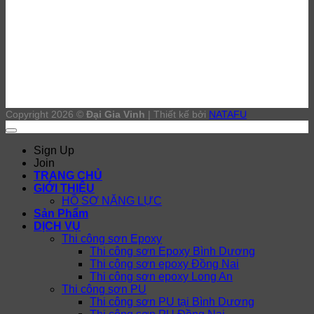
Copyright 2026 ©
Đại Gia Vinh
| Thiết kế bởi
NATAFU
Sign Up
Join
TRANG CHỦ
GIỚI THIỆU
HỒ SƠ NĂNG LỰC
Sản Phẩm
DỊCH VỤ
Thi công sơn Epoxy
Thi công sơn Epoxy Bình Dương
Thi công sơn epoxy Đồng Nai
Thi công sơn epoxy Long An
Thi công sơn PU
Thi công sơn PU tại Bình Dương