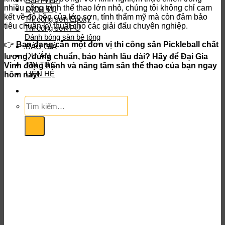
Sản Phẩm
nhiều công trình thể thao lớn nhỏ, chúng tôi không chỉ cam
DỊCH VỤ
kết về độ bền của lớp sơn, tính thẩm mỹ mà còn đảm bảo
Thi công sơn Epoxy
tiêu chuẩn kỹ thuật cho các giải đấu chuyên nghiệp.
Thi công sơn PU
Đánh bóng sàn bê tông
👉
Bạn đang cần một đơn vị thi công sân Pickleball chất
BÁO GIÁ
DỰ ÁN
lượng, đúng chuẩn, bảo hành lâu dài? Hãy để Đại Gia
TIN TỨC
Vinh đồng hành và nâng tầm sân thể thao của bạn ngay
LIÊN HỆ
hôm nay!
Tìm
kiếm: