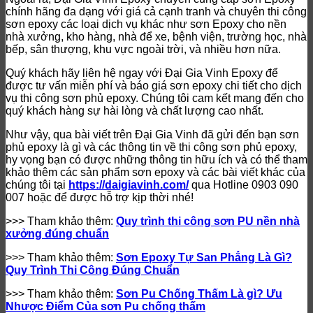
chính hãng đa dạng với giá cả cạnh tranh và chuyên thi công
sơn epoxy các loại dịch vụ khác như sơn Epoxy cho nền
nhà xưởng, kho hàng, nhà để xe, bệnh viện, trường học, nhà
bếp, sân thượng, khu vực ngoài trời, và nhiều hơn nữa.
Quý khách hãy liên hệ ngay với Đại Gia Vinh Epoxy để
được tư vấn miễn phí và báo giá sơn epoxy chi tiết cho dịch
vụ thi công sơn phủ epoxy. Chúng tôi cam kết mang đến cho
quý khách hàng sự hài lòng và chất lượng cao nhất.
Như vậy, qua bài viết trên Đại Gia Vinh đã gửi đến bạn sơn
phủ epoxy là gì và các thông tin về thi công sơn phủ epoxy,
hy vọng bạn có được những thông tin hữu ích và có thể tham
khảo thêm các sản phẩm sơn epoxy và các bài viết khác của
chúng tôi tại
https://daigiavinh.com/
qua Hotline 0903 090
007 hoặc để được hỗ trợ kịp thời nhé!
>>> Tham khảo thêm:
Quy trình thi công sơn PU nền nhà
xưởng đúng chuẩn
>>> Tham khảo thêm:
Sơn Epoxy Tự San Phẳng Là Gì?
Quy Trình Thi Công Đúng Chuẩn
>>> Tham khảo thêm:
Sơn Pu Chống Thấm Là gì? Ưu
Nhược Điểm Của sơn Pu chống thấm