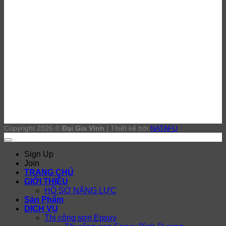
Copyright 2026 ©
Đại Gia Vinh
| Thiết kế bởi
NATAFU
Sign Up
Join
TRANG CHỦ
GIỚI THIỆU
HỒ SƠ NĂNG LỰC
Sản Phẩm
DỊCH VỤ
Thi công sơn Epoxy