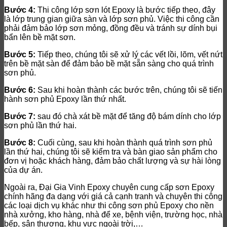
Bước 4:
Thi công lớp sơn lót Epoxy là bước tiếp theo, đây
là lớp trung gian giữa sàn và lớp sơn phủ. Việc thi công cần
phải đảm bảo lớp sơn mỏng, đồng đều và tránh sự dính bụi
bẩn lên bề mặt sơn.
Bước 5:
Tiếp theo, chúng tôi sẽ xử lý các vết lồi, lõm, vết nứt
trên bề mặt sàn để đảm bảo bề mặt sẵn sàng cho quá trình
sơn phủ.
Bước 6:
Sau khi hoàn thành các bước trên, chúng tôi sẽ tiến
hành sơn phủ Epoxy lần thứ nhất.
Bước 7:
sau đó chà xát bề mặt để tăng độ bám dính cho lớp
sơn phủ lần thứ hai.
Bước 8:
Cuối cùng, sau khi hoàn thành quá trình sơn phủ
lần thứ hai, chúng tôi sẽ kiểm tra và bàn giao sản phẩm cho
đơn vị hoặc khách hàng, đảm bảo chất lượng và sự hài lòng
của dự án.
Ngoài ra, Đại Gia Vinh Epoxy chuyên cung cấp sơn Epoxy
chính hãng đa dạng với giá cả cạnh tranh và chuyên thi công
các loại dịch vụ khác như thi công sơn phủ Epoxy cho nền
nhà xưởng, kho hàng, nhà để xe, bệnh viện, trường học, nhà
bếp, sân thượng, khu vực ngoài trời,…