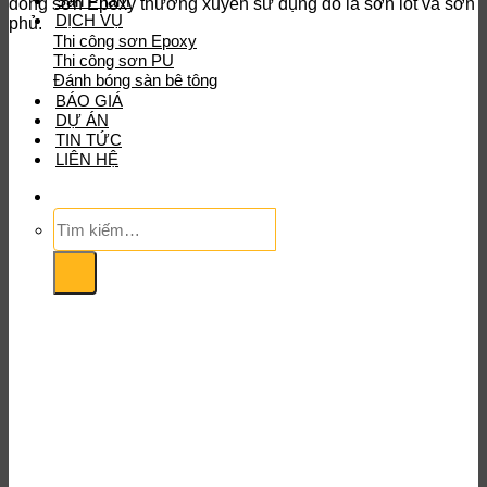
Sản Phẩm
dòng sơn Epoxy thường xuyên sử dụng đó là sơn lót và sơn
DỊCH VỤ
phủ.
Thi công sơn Epoxy
Thi công sơn PU
Đánh bóng sàn bê tông
BÁO GIÁ
DỰ ÁN
TIN TỨC
LIÊN HỆ
Tìm
kiếm: