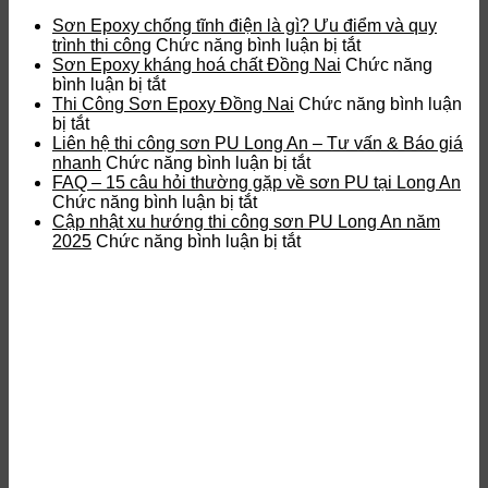
Sơn Epoxy chống tĩnh điện là gì? Ưu điểm và quy
ở
trình thi công
Chức năng bình luận bị tắt
Sơn
Sơn Epoxy kháng hoá chất Đồng Nai
Chức năng
ở
Epoxy
bình luận bị tắt
Sơn
chống
Thi Công Sơn Epoxy Đồng Nai
Chức năng bình luận
ở
Epoxy
tĩnh
bị tắt
Thi
kháng
điện
Liên hệ thi công sơn PU Long An – Tư vấn & Báo giá
Công
hoá
ở
là
nhanh
Chức năng bình luận bị tắt
Sơn
chất
Liên
gì?
FAQ – 15 câu hỏi thường gặp về sơn PU tại Long An
Epoxy
Đồng
ở
hệ
Ưu
Chức năng bình luận bị tắt
Đồng
Nai
FAQ
thi
điểm
Cập nhật xu hướng thi công sơn PU Long An năm
Nai
–
ở
công
và
2025
Chức năng bình luận bị tắt
15
Cập
sơn
quy
câu
nhật
PU
trình
hỏi
xu
Long
thi
thường
hướng
An
công
gặp
thi
–
về
công
Tư
sơn
sơn
vấn
PU
PU
&
tại
Long
Báo
Long
An
giá
An
năm
nhanh
2025