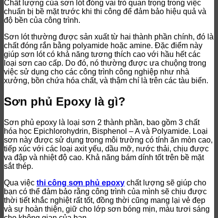
Chất lượng của sơn lót đóng vai trò quan trọng trong việc
chuẩn bị bề mặt trước khi thi công để đảm bảo hiệu quả và
độ bền của công trình.
Sơn lót thường được sản xuất từ hai thành phần chính, đó là
chất đóng rắn bằng polyamide hoặc amine. Đặc điểm này
giúp sơn lót có khả năng tương thích cao với hầu hết các
loại sơn cao cấp. Do đó, nó thường được ưa chuộng trong
việc sử dụng cho các công trình công nghiệp như nhà
xưởng, bồn chứa hóa chất, và thậm chí là trên các tàu biển.
Sơn phủ Epoxy là gì?
Sơn phủ epoxy là loại sơn 2 thành phần, bao gồm 3 chất
hóa học Epichlorohydrin, Bisphenol – A và Polyamide. Loại
sơn này được sử dụng trong môi trường có tính ăn mòn cao,
tiếp xúc với các loại axit yếu, dầu mỡ, nước thải, chịu được
va đập và nhiệt độ cao. Khả năng bám dính tốt trên bề mặt
sắt thép.
Qua việc
thi công sơn phủ epoxy
chất lượng sẽ giúp cho
bạn có thể đảm bảo rằng công trình của mình sẽ
chịu được
thời tiết khắc nghiệt rất tốt
, đồng thời cũng mang lại vẻ đẹp
và sự hoàn thiện, g
iữ cho lớp sơn bóng mịn, màu tươi sáng
cho không gian của bạn.