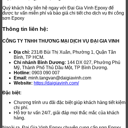
Quý khách hãy liên hệ ngay với Đại Gia Vinh Epoxy để
được tư vấn miễn phí và báo giá chi tiết cho dịch vụ thi công
sơn Epoxy
Thông tin liên hệ:
CÔNG TY TNHH THƯƠNG MẠI DỊCH VỤ ĐẠI GIA VINH
Địa chỉ:
231/8 Bùi Thị Xuân, Phường 1, Quận Tân
Bình, TP HCM.
Chi nhánh Bình Dương:
144 DX 027, Phường Phú
Mỹ, Thành Phố Thủ Dầu Một, TP Bình Dương.
Hotline:
0903 090 007
Email:
minh.tangvan@daigiavinh.com
Website:
https://daigiavinh.com/
Đặc biệt:
Chương trình ưu đãi đặc biệt giúp khách hàng tiết kiệm
chi phí.
Hỗ trợ tư vấn 24/7, giải đáp mọi thắc mắc của khách
hàng.
Ngoài ra, Đại Gia Vinh Epoxy chuyên cung cấp sơn Epoxy