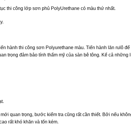
 tục thi công lớp sơn phủ PolyUrethane có màu thứ nhất.
y.
iến hành thi công sơn Polyurethane màu. Tiến hành lăn rulô đ
quan trọng đảm bảo tính thẩm mỹ của sàn bê tông. Kể cả những 
t.
 mới quan trọng, bước kiểm tra cũng rất cần thiết. Bởi nếu khôn
cao rất khó khăn và tốn kém.