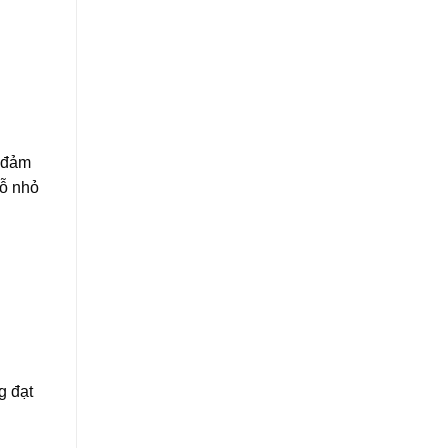
ể đảm
lỗ nhỏ
g đạt