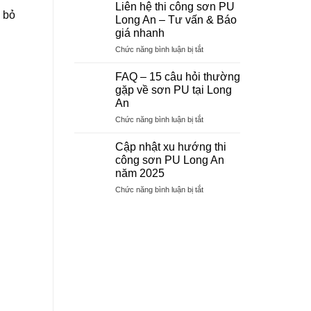
Công
Nai
Liên hệ thi công sơn PU
trình
i bỏ
Sơn
Long An – Tư vấn & Báo
thi
Epoxy
công
giá nhanh
Đồng
ở
Chức năng bình luận bị tắt
Nai
Liên
hệ
FAQ – 15 câu hỏi thường
thi
gặp về sơn PU tại Long
công
An
sơn
ở
Chức năng bình luận bị tắt
PU
FAQ
Long
–
An
Cập nhật xu hướng thi
15
–
công sơn PU Long An
câu
Tư
năm 2025
hỏi
vấn
ở
Chức năng bình luận bị tắt
thường
&
Cập
gặp
Báo
nhật
về
giá
xu
sơn
nhanh
hướng
PU
thi
tại
công
Long
sơn
An
PU
Long
An