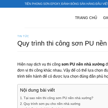
Bỏ
TIÊN PHONG SƠN EPOXY, ĐÁNH BÓNG SÀN HÀNG ĐẦU VIỆ
qua
nội
TRANG CHỦ
GI
dung
TIN TỨC
Quy trình thi công sơn PU nề
Hiện nay dịch vụ thi công
sơn PU nền nhà xưởng
đ
đơn vị thi công khác nhau. Vậy để có thể lựa chọn đị
trình tiến hành để có được lựa chọn đúng đắn phù h
Nội dung bài viết
Tại sao nên thi công sơn PU nền nhà xưởng?
Quy trình sơn pu cho nền nhà xưởng