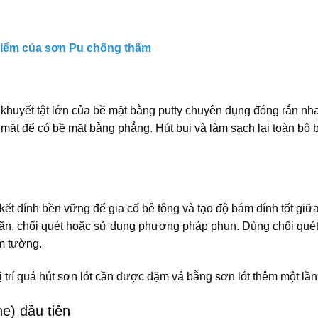
điểm của sơn Pu chống thấm
ó khuyết tật lớn của bề mặt bằng putty chuyên dụng đóng rắn nh
bề mặt để có bề mặt bằng phẳng. Hút bụi và làm sạch lại toàn bộ 
kết dính bền vững để gia cố bê tông và tạo độ bám dính tốt giữ
 lăn, chổi quét hoặc sử dụng phương pháp phun. Dùng chổi qué
m tường.
 trí quá hút sơn lót cần được dặm vá bằng sơn lót thêm một lần
e) đầu tiên