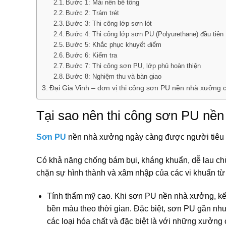
Bước 1: Mài nền bê tông
Bước 2: Trám trét
Bước 3: Thi công lớp sơn lót
Bước 4: Thi công lớp sơn PU (Polyurethane) đầu tiên
Bước 5: Khắc phục khuyết điểm
Bước 6: Kiểm tra
Bước 7: Thi công sơn PU, lớp phủ hoàn thiện
Bước 8: Nghiệm thu và bàn giao
Đại Gia Vinh – đơn vị thi công sơn PU nền nhà xưởng 
Tại sao nên thi công sơn PU nề
Sơn PU
nền nhà xưởng ngày càng được người tiêu 
Có khả năng chống bám bụi, kháng khuẩn, dễ lau chù
chặn sự hình thành và xâm nhập của các vi khuẩn từ
Tính thẩm mỹ cao. Khi sơn PU nền nhà xưởng, kế
bền màu theo thời gian. Đặc biệt, sơn PU gần như
các loại hóa chất và đặc biệt là với những xưởng 