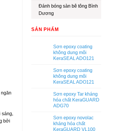
Đánh bóng sàn bê tông Bình
Dương
SẢN PHẨM
Sơn epoxy coating
không dung môi
KeraSEAL ADO121
Sơn epoxy coating
không dung môi
KeraSEAL ADO121
g ngăn
Sơn epoxy Tar kháng
hóa chất KeraGUARD
ADG70
 sáng,
Sơn epoxy novolac
g bởi
kháng hóa chất
KeraGUARD VL100