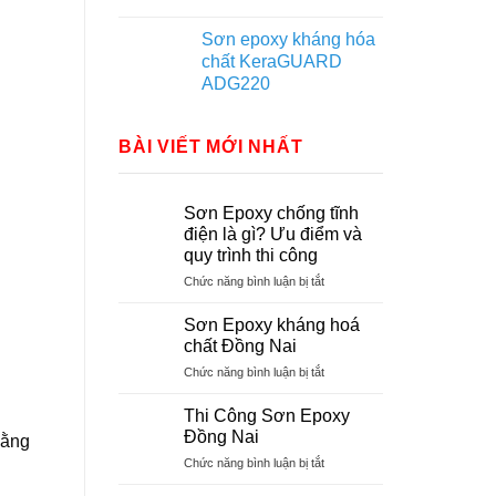
Sơn epoxy kháng hóa
chất KeraGUARD
ADG220
BÀI VIẾT MỚI NHẤT
Sơn Epoxy chống tĩnh
điện là gì? Ưu điểm và
quy trình thi công
ở
Chức năng bình luận bị tắt
Sơn
Epoxy
Sơn Epoxy kháng hoá
chống
chất Đồng Nai
tĩnh
ở
Chức năng bình luận bị tắt
điện
Sơn
là
Epoxy
gì?
Thi Công Sơn Epoxy
kháng
Ưu
Đồng Nai
bằng
hoá
điểm
ở
Chức năng bình luận bị tắt
chất
và
Thi
Đồng
quy