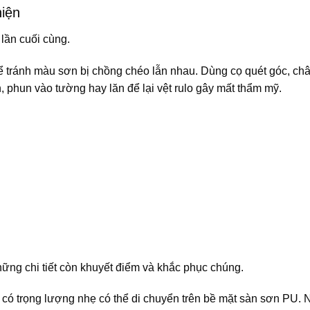
hiện
lần cuối cùng.
để tránh màu sơn bị chồng chéo lẫn nhau. Dùng cọ quét góc, ch
n, phun vào tường hay lăn để lại vệt rulo gây mất thẩm mỹ.
hững chi tiết còn khuyết điểm và khắc phục chúng.
t có trọng lượng nhẹ có thể di chuyển trên bề mặt sàn sơn PU. 