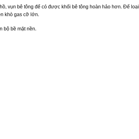
 hồ, vụn bê tông để có được khối bê tông hoàn hảo hơn. Để loạ
èn khò gas cỡ lớn.
àn bộ bề mặt nền.