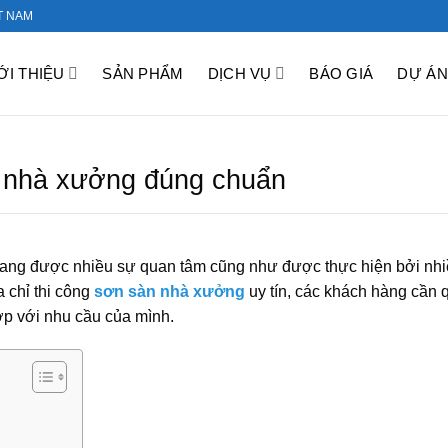
T NAM
ỚI THIỆU
SẢN PHẨM
DỊCH VỤ
BÁO GIÁ
DỰ ÁN
n nhà xưởng đúng chuẩn
ang được nhiều sự quan tâm cũng như được thực hiện bởi nh
a chỉ thi công
sơn sàn nhà xưởng
uy tín, các khách hàng cần 
ợp với nhu cầu của mình.