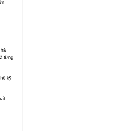
lớn
nhà
và từng
ghề kỹ
hất