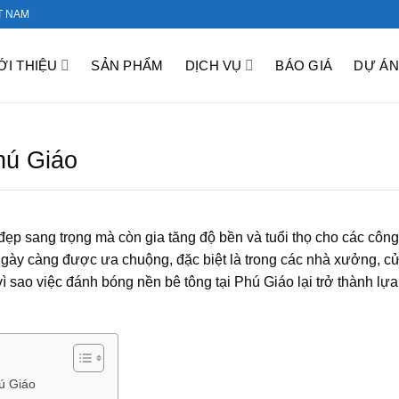
T NAM
ỚI THIỆU
SẢN PHẨM
DỊCH VỤ
BÁO GIÁ
DỰ ÁN
hú Giáo
p sang trọng mà còn gia tăng độ bền và tuổi thọ cho các công 
ngày càng được ưa chuộng, đặc biệt là trong các nhà xưởng, c
ì sao việc đánh bóng nền bê tông tại Phú Giáo lại trở thành lự
ú Giáo