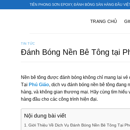
Bỏ
TIÊN PHONG SƠN EPOXY, ĐÁNH BÓNG SÀN HÀNG ĐẦU VIỆ
qua
nội
TRANG CHỦ
GI
dung
TIN TỨC
Đánh Bóng Nền Bê Tông tại P
Nền bê tông được đánh bóng không chỉ mang lại vẻ đẹ
Tại
Phú Giáo
, dịch vụ đánh bóng nền bê tông đang 
hàng, và không gian thương mại. Hãy cùng tìm hiểu v
hàng đầu cho các công trình hiện đại.
Nội dung bài viết
Giới Thiệu Về Dịch Vụ Đánh Bóng Nền Bê Tông Tại Ph