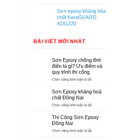
Sơn epoxy kháng hóa
chất KeraGUARD
ADG220
BÀI VIẾT MỚI NHẤT
Sơn Epoxy chống tĩnh
điện là gì? Ưu điểm và
quy trình thi công
ở
Chức năng bình luận bị tắt
Sơn
Epoxy
Sơn Epoxy kháng hoá
chống
chất Đồng Nai
tĩnh
ở
Chức năng bình luận bị tắt
điện
Sơn
là
Epoxy
gì?
Thi Công Sơn Epoxy
kháng
Ưu
Đồng Nai
hoá
điểm
ở
Chức năng bình luận bị tắt
chất
và
Thi
Đồng
quy