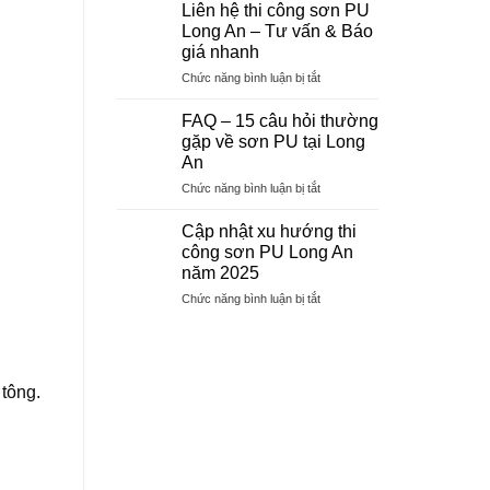
Công
Nai
Liên hệ thi công sơn PU
trình
Sơn
Long An – Tư vấn & Báo
thi
Epoxy
công
giá nhanh
Đồng
ở
Chức năng bình luận bị tắt
Nai
Liên
hệ
FAQ – 15 câu hỏi thường
thi
gặp về sơn PU tại Long
công
An
sơn
ở
Chức năng bình luận bị tắt
PU
FAQ
Long
–
An
Cập nhật xu hướng thi
15
–
công sơn PU Long An
câu
Tư
năm 2025
hỏi
vấn
ở
Chức năng bình luận bị tắt
thường
&
Cập
gặp
Báo
nhật
về
giá
xu
sơn
nhanh
hướng
PU
tông.
thi
tại
công
Long
sơn
An
PU
Long
An