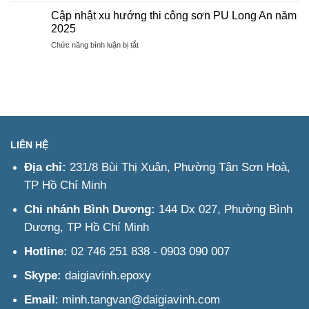
PU
–
Long
Cập nhật xu hướng thi công sơn PU Long An năm
15
An
2025
câu
–
ở
Chức năng bình luận bị tắt
hỏi
Tư
Cập
thường
vấn
nhật
gặp
&
xu
về
Báo
hướng
sơn
giá
thi
PU
nhanh
công
tại
sơn
Long
PU
An
LIÊN HỆ
Long
An
Địa chỉ:
231/8 Bùi Thị Xuân, Phường Tân Sơn Hoà,
năm
TP Hồ Chí Minh
2025
Chi nhánh Bình Dương:
144 Dx 027, Phường Bình
Dương, TP Hồ Chí Minh
Hotline:
02 746 251 838 - 0903 090 007
Skype:
daigiavinh.epoxy
Email
: minh.tangvan@daigiavinh.com