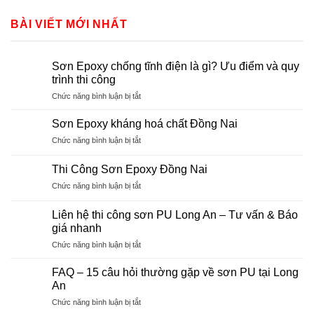
BÀI VIẾT MỚI NHẤT
Sơn Epoxy chống tĩnh điện là gì? Ưu điểm và quy
trình thi công
ở
Chức năng bình luận bị tắt
Sơn
Epoxy
Sơn Epoxy kháng hoá chất Đồng Nai
chống
ở
Chức năng bình luận bị tắt
tĩnh
Sơn
điện
Epoxy
là
Thi Công Sơn Epoxy Đồng Nai
kháng
gì?
ở
Chức năng bình luận bị tắt
hoá
Ưu
Thi
chất
điểm
Công
Đồng
Liên hệ thi công sơn PU Long An – Tư vấn & Báo
và
Sơn
Nai
giá nhanh
quy
Epoxy
trình
ở
Chức năng bình luận bị tắt
Đồng
thi
Liên
Nai
công
hệ
FAQ – 15 câu hỏi thường gặp về sơn PU tại Long
thi
An
công
ở
Chức năng bình luận bị tắt
sơn
FAQ