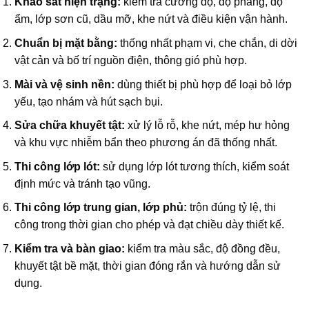
Khảo sát hiện trạng:
kiểm tra cường độ, độ phẳng, độ
ẩm, lớp sơn cũ, dầu mỡ, khe nứt và điều kiện vận hành.
Chuẩn bị mặt bằng:
thống nhất phạm vi, che chắn, di dời
vật cản và bố trí nguồn điện, thông gió phù hợp.
Mài và vệ sinh nền:
dùng thiết bị phù hợp để loại bỏ lớp
yếu, tạo nhám và hút sạch bụi.
Sửa chữa khuyết tật:
xử lý lỗ rỗ, khe nứt, mép hư hỏng
và khu vực nhiễm bẩn theo phương án đã thống nhất.
Thi công lớp lót:
sử dụng lớp lót tương thích, kiểm soát
định mức và tránh tạo vũng.
Thi công lớp trung gian, lớp phủ:
trộn đúng tỷ lệ, thi
công trong thời gian cho phép và đạt chiều dày thiết kế.
Kiểm tra và bàn giao:
kiểm tra màu sắc, độ đồng đều,
khuyết tật bề mặt, thời gian đóng rắn và hướng dẫn sử
dụng.