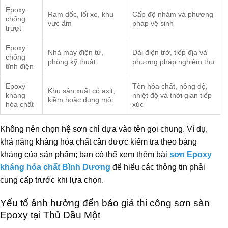
Epoxy
Ram dốc, lối xe, khu
Cấp độ nhám và phương
chống
vực ẩm
pháp vệ sinh
trượt
Epoxy
Nhà máy điện tử,
Dải điện trở, tiếp địa và
chống
phòng kỹ thuật
phương pháp nghiệm thu
tĩnh điện
Epoxy
Tên hóa chất, nồng độ,
Khu sản xuất có axit,
kháng
nhiệt độ và thời gian tiếp
kiềm hoặc dung môi
hóa chất
xúc
Không nên chọn hệ sơn chỉ dựa vào tên gọi chung. Ví dụ,
khả năng kháng hóa chất cần được kiểm tra theo bảng
kháng của sản phẩm; bạn có thể xem thêm bài
sơn Epoxy
kháng hóa chất Bình Dương
để hiểu các thông tin phải
cung cấp trước khi lựa chọn.
Yếu tố ảnh hưởng đến báo giá thi công sơn sàn
Epoxy tại Thủ Dầu Một