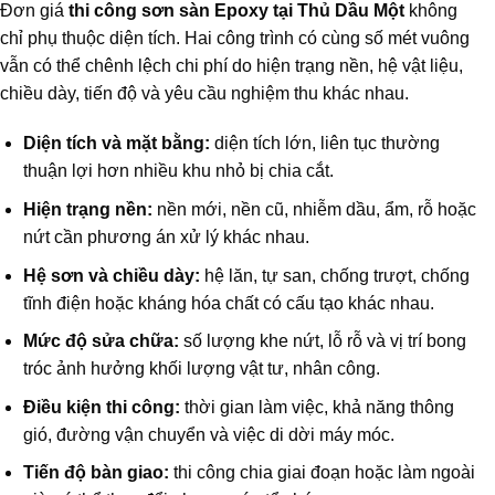
Đơn giá
thi công sơn sàn Epoxy tại Thủ Dầu Một
không
chỉ phụ thuộc diện tích. Hai công trình có cùng số mét vuông
vẫn có thể chênh lệch chi phí do hiện trạng nền, hệ vật liệu,
chiều dày, tiến độ và yêu cầu nghiệm thu khác nhau.
Diện tích và mặt bằng:
diện tích lớn, liên tục thường
thuận lợi hơn nhiều khu nhỏ bị chia cắt.
Hiện trạng nền:
nền mới, nền cũ, nhiễm dầu, ẩm, rỗ hoặc
nứt cần phương án xử lý khác nhau.
Hệ sơn và chiều dày:
hệ lăn, tự san, chống trượt, chống
tĩnh điện hoặc kháng hóa chất có cấu tạo khác nhau.
Mức độ sửa chữa:
số lượng khe nứt, lỗ rỗ và vị trí bong
tróc ảnh hưởng khối lượng vật tư, nhân công.
Điều kiện thi công:
thời gian làm việc, khả năng thông
gió, đường vận chuyển và việc di dời máy móc.
Tiến độ bàn giao:
thi công chia giai đoạn hoặc làm ngoài