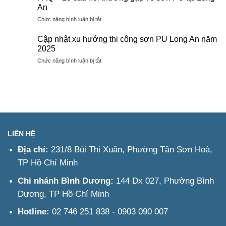
thi
An
công
ở
Chức năng bình luận bị tắt
sơn
FAQ
PU
–
Long
Cập nhật xu hướng thi công sơn PU Long An năm
15
An
2025
câu
–
ở
Chức năng bình luận bị tắt
hỏi
Tư
Cập
thường
vấn
nhật
gặp
&
xu
về
Báo
hướng
sơn
giá
thi
PU
nhanh
công
tại
sơn
Long
PU
An
LIÊN HỆ
Long
An
Địa chỉ:
231/8 Bùi Thị Xuân, Phường Tân Sơn Hoà,
năm
TP Hồ Chí Minh
2025
Chi nhánh Bình Dương:
144 Dx 027, Phường Bình
Dương, TP Hồ Chí Minh
Hotline:
02 746 251 838 - 0903 090 007