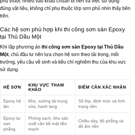
phụ thuộc nhiều vào khâu chuẩn bị nền và việc sử dụng
đúng vật liệu, không chỉ phụ thuộc lớp sơn phủ nhìn thấy bên
trên.
Các hệ sơn phù hợp khi thi công sơn sàn Epoxy
tại Thủ Dầu Một
Khi lập phương án
thi công sơn sàn Epoxy tại Thủ Dầu
Một
, chủ đầu tư nên lựa chọn hệ sơn theo tải trọng, môi
trường, yêu cầu vệ sinh và tiêu chí nghiệm thu của khu vực
sử dụng.
KHU VỰC THAM
HỆ SƠN
ĐIỂM CẦN XÁC NHẬN
KHẢO
Epoxy hệ
Kho, xưởng tải trọng
Số lớp, định mức và tình
lăn
vừa, hành lang
trạng nền
Epoxy tự
Phòng sạch, khu sản
Chiều dày, độ phẳng và
san
xuất cần bề mặt liền
độ ẩm nền
phẳng
mạch