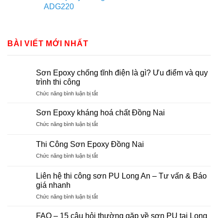
ADG220
BÀI VIẾT MỚI NHẤT
Sơn Epoxy chống tĩnh điện là gì? Ưu điểm và quy
trình thi công
ở
Chức năng bình luận bị tắt
Sơn
Epoxy
Sơn Epoxy kháng hoá chất Đồng Nai
chống
ở
Chức năng bình luận bị tắt
tĩnh
Sơn
điện
Epoxy
là
Thi Công Sơn Epoxy Đồng Nai
kháng
gì?
ở
Chức năng bình luận bị tắt
hoá
Ưu
Thi
chất
điểm
Công
Đồng
Liên hệ thi công sơn PU Long An – Tư vấn & Báo
và
Sơn
Nai
giá nhanh
quy
Epoxy
trình
ở
Chức năng bình luận bị tắt
Đồng
thi
Liên
Nai
công
hệ
FAQ – 15 câu hỏi thường gặp về sơn PU tại Long