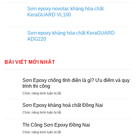
Sơn epoxy novolac kháng hóa chất
KeraGUARD VL100
Sơn epoxy kháng hóa chất KeraGUARD
ADG220
BÀI VIẾT MỚI NHẤT
Sơn Epoxy chống tĩnh điện là gì? Ưu điểm và quy
trình thi công
ở
Chức năng bình luận bị tắt
Sơn
Epoxy
Sơn Epoxy kháng hoá chất Đồng Nai
chống
ở
Chức năng bình luận bị tắt
tĩnh
Sơn
điện
Epoxy
là
Thi Công Sơn Epoxy Đồng Nai
kháng
gì?
ở
Chức năng bình luận bị tắt
hoá
Ưu