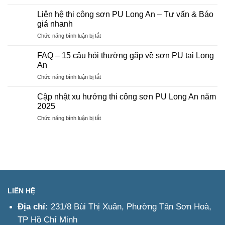
Thi
chất
điểm
Công
Đồng
Liên hệ thi công sơn PU Long An – Tư vấn & Báo
và
Sơn
Nai
giá nhanh
quy
Epoxy
trình
ở
Chức năng bình luận bị tắt
Đồng
thi
Liên
Nai
công
hệ
FAQ – 15 câu hỏi thường gặp về sơn PU tại Long
thi
An
công
ở
Chức năng bình luận bị tắt
sơn
FAQ
PU
–
Long
Cập nhật xu hướng thi công sơn PU Long An năm
15
An
2025
câu
–
ở
Chức năng bình luận bị tắt
hỏi
Tư
Cập
thường
vấn
nhật
gặp
&
xu
về
Báo
hướng
sơn
giá
thi
PU
nhanh
công
tại
sơn
Long
PU
An
LIÊN HỆ
Long
An
Địa chỉ:
231/8 Bùi Thị Xuân, Phường Tân Sơn Hoà,
năm
TP Hồ Chí Minh
2025