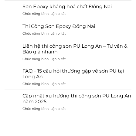
Epoxy
Sơn Epoxy kháng hoá chất Đồng Nai
chống
ở
Chức năng bình luận bị tắt
tĩnh
Sơn
điện
Epoxy
là
Thi Công Sơn Epoxy Đồng Nai
kháng
gì?
ở
Chức năng bình luận bị tắt
hoá
Ưu
Thi
chất
điểm
Công
Đồng
Liên hệ thi công sơn PU Long An – Tư vấn &
và
Sơn
Nai
Báo giá nhanh
quy
Epoxy
trình
ở
Chức năng bình luận bị tắt
Đồng
thi
Liên
Nai
công
hệ
FAQ – 15 câu hỏi thường gặp về sơn PU tại
thi
Long An
công
ở
Chức năng bình luận bị tắt
sơn
FAQ
PU
–
Long
Cập nhật xu hướng thi công sơn PU Long An
15
An
năm 2025
câu
–
ở
Chức năng bình luận bị tắt
hỏi
Tư
Cập
thường
vấn
nhật
gặp
&
xu
về
Báo
hướng
sơn
giá
thi
PU