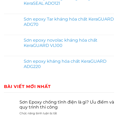
KeraSEAL ADO121
Sơn epoxy Tar kháng hóa chất KeraGUARD
ADG70
Sơn epoxy novolac kháng hóa chất
KeraGUARD VL100
Sơn epoxy kháng hóa chất KeraGUARD
ADG220
BÀI VIẾT MỚI NHẤT
Sơn Epoxy chống tĩnh điện là gì? Ưu điểm và
quy trình thi công
ở
Chức năng bình luận bị tắt
Sơn