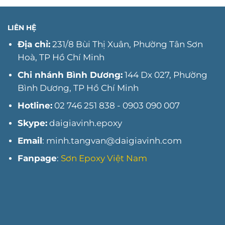
nhanh
công
tại
sơn
Long
PU
An
LIÊN HỆ
Long
An
Địa chỉ:
231/8 Bùi Thị Xuân, Phường Tân Sơn
năm
Hoà, TP Hồ Chí Minh
2025
Chi nhánh Bình Dương:
144 Dx 027, Phường
Bình Dương, TP Hồ Chí Minh
Hotline:
02 746 251 838 - 0903 090 007
Skype:
daigiavinh.epoxy
Email
: minh.tangvan@daigiavinh.com
Fanpage
:
Sơn Epoxy Việt Nam