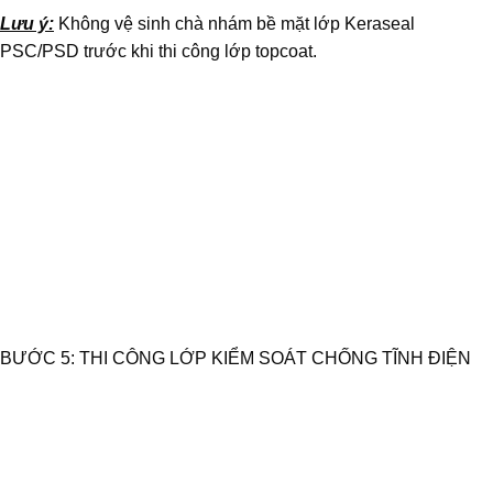
Lưu ý:
Không vệ sinh chà nhám bề mặt lớp Keraseal
PSC/PSD trước khi thi công lớp topcoat.
BƯỚC 5: THI CÔNG LỚP KIỂM SOÁT CHỐNG TĨNH ĐIỆN