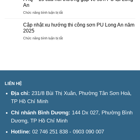
thi
An
công
ở
Chức năng bình luận bị tắt
sơn
FAQ
PU
–
Long
Cập nhật xu hướng thi công sơn PU Long An năm
15
An
2025
câu
–
ở
Chức năng bình luận bị tắt
hỏi
Tư
Cập
thường
vấn
nhật
gặp
&
xu
về
Báo
hướng
sơn
giá
thi
PU
nhanh
công
tại
sơn
Long
PU
An
LIÊN HỆ
Long
An
Địa chỉ:
231/8 Bùi Thị Xuân, Phường Tân Sơn Hoà,
năm
TP Hồ Chí Minh
2025
Chi nhánh Bình Dương:
144 Dx 027, Phường Bình
Dương, TP Hồ Chí Minh
Hotline:
02 746 251 838 - 0903 090 007