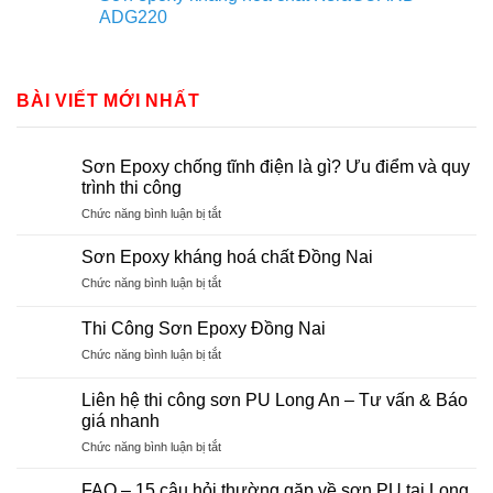
ADG220
BÀI VIẾT MỚI NHẤT
Sơn Epoxy chống tĩnh điện là gì? Ưu điểm và quy
trình thi công
ở
Chức năng bình luận bị tắt
Sơn
Epoxy
Sơn Epoxy kháng hoá chất Đồng Nai
chống
ở
Chức năng bình luận bị tắt
tĩnh
Sơn
điện
Epoxy
là
Thi Công Sơn Epoxy Đồng Nai
kháng
gì?
ở
Chức năng bình luận bị tắt
hoá
Ưu
Thi
chất
điểm
Công
Đồng
Liên hệ thi công sơn PU Long An – Tư vấn & Báo
và
Sơn
Nai
giá nhanh
quy
Epoxy
trình
ở
Chức năng bình luận bị tắt
Đồng
thi
Liên
Nai
công
hệ
FAQ – 15 câu hỏi thường gặp về sơn PU tại Long