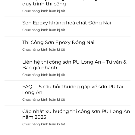
quy trình thi công
ở
Chức năng bình luận bị tắt
Sơn
Epoxy
Sơn Epoxy kháng hoá chất Đồng Nai
chống
ở
Chức năng bình luận bị tắt
tĩnh
Sơn
điện
Epoxy
là
Thi Công Sơn Epoxy Đồng Nai
kháng
gì?
ở
Chức năng bình luận bị tắt
hoá
Ưu
Thi
chất
điểm
Công
Đồng
Liên hệ thi công sơn PU Long An – Tư vấn &
và
Sơn
Nai
Báo giá nhanh
quy
Epoxy
trình
ở
Chức năng bình luận bị tắt
Đồng
thi
Liên
Nai
công
hệ
FAQ – 15 câu hỏi thường gặp về sơn PU tại
thi
Long An
công
ở
Chức năng bình luận bị tắt
sơn
FAQ
PU
–
Long
Cập nhật xu hướng thi công sơn PU Long An
15
An
năm 2025
câu
–
ở
Chức năng bình luận bị tắt
hỏi
Tư
Cập
thường
vấn
nhật