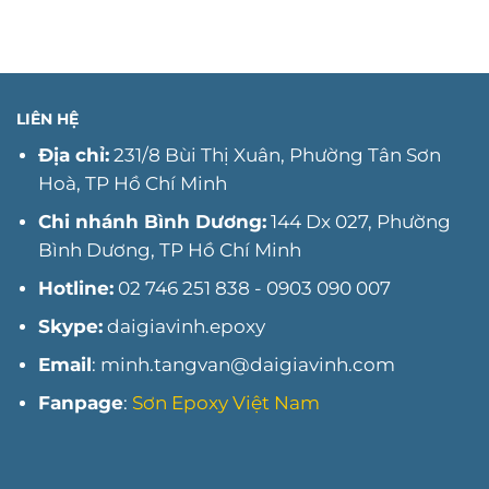
gặp
&
xu
về
Báo
hướng
sơn
giá
thi
PU
nhanh
công
tại
sơn
Long
PU
An
LIÊN HỆ
Long
An
Địa chỉ:
231/8 Bùi Thị Xuân, Phường Tân Sơn
năm
Hoà, TP Hồ Chí Minh
2025
Chi nhánh Bình Dương:
144 Dx 027, Phường
Bình Dương, TP Hồ Chí Minh
Hotline:
02 746 251 838 - 0903 090 007
Skype:
daigiavinh.epoxy
Email
: minh.tangvan@daigiavinh.com
Fanpage
:
Sơn Epoxy Việt Nam