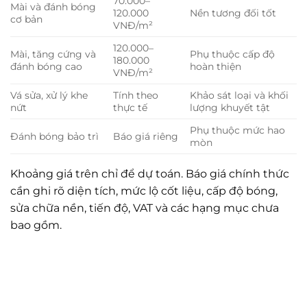
70.000–
Mài và đánh bóng
120.000
Nền tương đối tốt
cơ bản
VNĐ/m²
120.000–
Mài, tăng cứng và
Phụ thuộc cấp độ
180.000
đánh bóng cao
hoàn thiện
VNĐ/m²
Vá sửa, xử lý khe
Tính theo
Khảo sát loại và khối
nứt
thực tế
lượng khuyết tật
Phụ thuộc mức hao
Đánh bóng bảo trì
Báo giá riêng
mòn
Khoảng giá trên chỉ để dự toán. Báo giá chính thức
cần ghi rõ diện tích, mức lộ cốt liệu, cấp độ bóng,
sửa chữa nền, tiến độ, VAT và các hạng mục chưa
bao gồm.