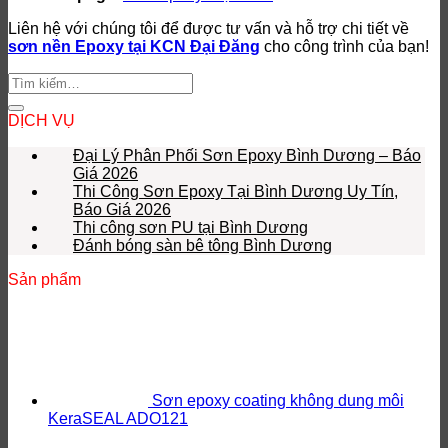
Liên hệ với chúng tôi để được tư vấn và hỗ trợ chi tiết về
sơn nền Epoxy tại KCN Đại Đăng
cho công trình của bạn!
DỊCH VỤ
Đại Lý Phân Phối Sơn Epoxy Bình Dương – Báo
Giá 2026
Thi Công Sơn Epoxy Tại Bình Dương Uy Tín,
Báo Giá 2026
Thi công sơn PU tại Bình Dương
Đánh bóng sàn bê tông Bình Dương
Sản phẩm
Sơn epoxy coating không dung môi
KeraSEAL ADO121