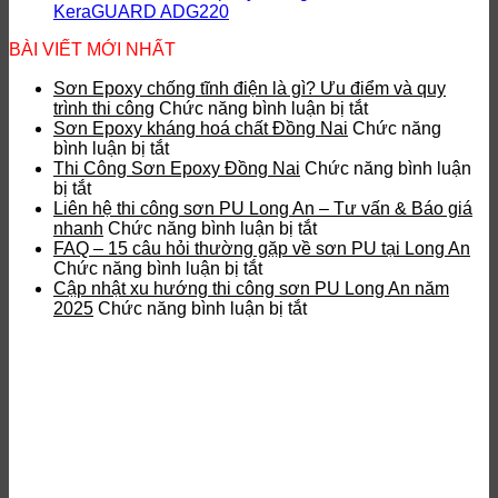
KeraGUARD ADG220
BÀI VIẾT MỚI NHẤT
Sơn Epoxy chống tĩnh điện là gì? Ưu điểm và quy
ở
trình thi công
Chức năng bình luận bị tắt
Sơn
Sơn Epoxy kháng hoá chất Đồng Nai
Chức năng
ở
Epoxy
bình luận bị tắt
Sơn
chống
Thi Công Sơn Epoxy Đồng Nai
Chức năng bình luận
ở
Epoxy
tĩnh
bị tắt
Thi
kháng
điện
Liên hệ thi công sơn PU Long An – Tư vấn & Báo giá
Công
hoá
ở
là
nhanh
Chức năng bình luận bị tắt
Sơn
chất
Liên
gì?
FAQ – 15 câu hỏi thường gặp về sơn PU tại Long An
Epoxy
Đồng
ở
hệ
Ưu
Chức năng bình luận bị tắt
Đồng
Nai
FAQ
thi
điểm
Cập nhật xu hướng thi công sơn PU Long An năm
Nai
–
ở
công
và
2025
Chức năng bình luận bị tắt
15
Cập
sơn
quy
câu
nhật
PU
trình
hỏi
xu
Long
thi
thường
hướng
An
công
gặp
thi
–
về
công
Tư
sơn
sơn
vấn
PU
PU
&
tại
Long
Báo