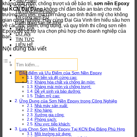
Sản Phẩm
kháng mài mòn, chống trượt và dễ bảo trì,
sơn nền Epoxy
DỊCH VỤ
tại KCN Đại Đăng
không chỉ đảm bảo an toàn cho môi
Thi công sơn Epoxy
trường làm việc mà còn nâng cao tính thẩm mỹ cho không
Thi công sơn PU
gian công nghiệp. Hãy cùng Đại Gia Vinh tìm hiểu sâu hơn
Đánh bóng sàn bê tông
về các đặc điểm, ứng dụng, và quy trình thi công sơn nền
BÁO GIÁ
Epoxy để có sự lựa chọn phù hợp cho doanh nghiệp của
DỰ ÁN
bạn.
TIN TỨC
LIÊN HỆ
Nội dung bài viết
Tìm
kiếm:
Đặc điểm và Ưu Điểm của Sơn Nền Epoxy
Độ bền và độ cứng cao:
Kháng hóa chất và chống ăn mòn:
Kháng mài mòn và chống trượt:
Dễ vệ sinh và bảo dưỡng:
Thẩm mỹ cao:
Ứng Dụng của Sơn Nền Epoxy trong Công Nghiệp
Nhà máy sản xuất:
Kho hàng:
Xưởng gia công:
Phòng sạch:
Khu vực tiếp khách:
Lựa Chọn Sơn Nền Epoxy Tại KCN Đại Đăng Phù Hợp
Môi trường sử dụng: