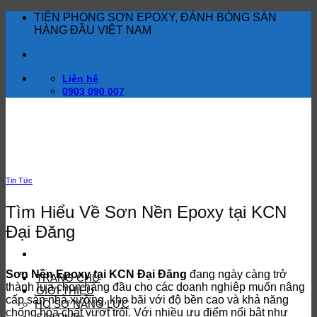
Bỏ
TIÊN PHONG SƠN EPOXY, ĐÁNH BÓNG SÀN
qua
HÀNG ĐẦU VIỆT NAM
nội
dung
Liên hệ
0903 090 007
Tin Tức
Tìm Hiểu Về Sơn Nền Epoxy tại KCN
Đại Đăng
Sơn Nền Epoxy tại KCN Đại Đăng
đang ngày càng trở
TRANG CHỦ
thành lựa chọn hàng đầu cho các doanh nghiệp muốn nâng
GIỚI THIỆU
cấp sàn nhà xưởng, kho bãi với độ bền cao và khả năng
HỒ SƠ NĂNG LỰC
chống hóa chất vượt trội. Với nhiều ưu điểm nổi bật như