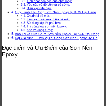
Tính chất hóa học của chất lỏng:
Yêu cầu về độ bền và độ cứng:
Điều kiện khí hậu:
Quy Trình Thi Công Sơn Nền Epoxy tại KCN Đại Đăng
Chuẩn bị bề mặt:
Làm sạch và sửa chữa bề mặt:
Sử dụng lớp lót phù hợp:
Thi công lớp sơn nền Epoxy:
Khô và đông cứng:
Bảo Trì và Sửa Chữa Sơn Nền Epoxy Tại KCN Đại Đăng
Đại Gia Vinh – Đơn Vị Thi Công Sơn Nền Epoxy Uy Tín
Đặc điểm và Ưu Điểm của Sơn Nền
Epoxy