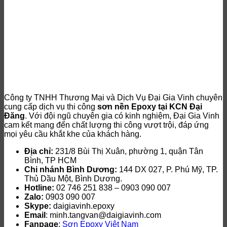
Công ty TNHH Thương Mại và Dịch Vụ Đại Gia Vinh chuyên
cung cấp dịch vụ thi công
sơn nền Epoxy tại KCN Đại
Đăng
. Với đội ngũ chuyên gia có kinh nghiệm, Đại Gia Vinh
cam kết mang đến chất lượng thi công vượt trội, đáp ứng
mọi yêu cầu khắt khe của khách hàng.
Địa chỉ:
231/8 Bùi Thị Xuân, phường 1, quận Tân
Bình, TP HCM
Chi nhánh Bình Dương:
144 DX 027, P. Phú Mỹ, TP.
Thủ Dầu Một, Bình Dương.
Hotline:
02 746 251 838 – 0903 090 007
Zalo:
0903 090 007
Skype:
daigiavinh.epoxy
Email
: minh.tangvan@daigiavinh.com
Fanpage
:
Sơn Epoxy Việt Nam