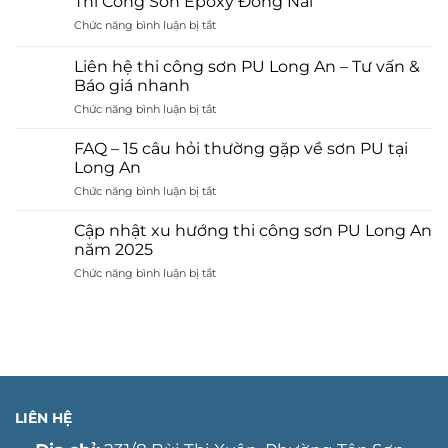
Thi Công Sơn Epoxy Đồng Nai
kháng
gì?
ở
Chức năng bình luận bị tắt
hoá
Ưu
Thi
chất
điểm
Công
Đồng
Liên hệ thi công sơn PU Long An – Tư vấn &
và
Sơn
Nai
Báo giá nhanh
quy
Epoxy
trình
ở
Chức năng bình luận bị tắt
Đồng
thi
Liên
Nai
công
hệ
FAQ – 15 câu hỏi thường gặp về sơn PU tại
thi
Long An
công
ở
Chức năng bình luận bị tắt
sơn
FAQ
PU
–
Long
Cập nhật xu hướng thi công sơn PU Long An
15
An
năm 2025
câu
–
ở
Chức năng bình luận bị tắt
hỏi
Tư
Cập
thường
vấn
nhật
gặp
&
xu
về
Báo
hướng
sơn
giá
thi
PU
nhanh
công
tại
sơn
Long
PU
An
LIÊN HỆ
Long
An