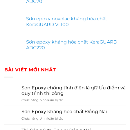
ADG70
Sơn epoxy novolac kháng hóa chất
KeraGUARD VL100
Sơn epoxy kháng hóa chất KeraGUARD
ADG220
BÀI VIẾT MỚI NHẤT
Sơn Epoxy chống tĩnh điện là gì? Ưu điểm và
quy trình thi công
ở
Chức năng bình luận bị tắt
Sơn
Epoxy
Sơn Epoxy kháng hoá chất Đồng Nai
chống
ở
Chức năng bình luận bị tắt
tĩnh
Sơn
điện
Epoxy
là