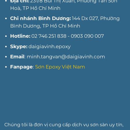
Địa chỉ:
231/8 Bùi Thị Xuân, Phường Tân Sơn
năm
Hoà, TP Hồ Chí Minh
2025
Chi nhánh Bình Dương:
144 Dx 027, Phường
Bình Dương, TP Hồ Chí Minh
Hotline:
02 746 251 838 - 0903 090 007
Skype:
daigiavinh.epoxy
Email
: minh.tangvan@daigiavinh.com
Fanpage
:
Sơn Epoxy Việt Nam
Chúng tôi là đơn vị cung cấp dịch vụ sơn sàn uy tín,