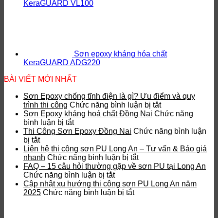
KeraGUARD VL100
Sơn epoxy kháng hóa chất
KeraGUARD ADG220
BÀI VIẾT MỚI NHẤT
Sơn Epoxy chống tĩnh điện là gì? Ưu điểm và quy
ở
trình thi công
Chức năng bình luận bị tắt
Sơn
Sơn Epoxy kháng hoá chất Đồng Nai
Chức năng
ở
Epoxy
bình luận bị tắt
Sơn
chống
Thi Công Sơn Epoxy Đồng Nai
Chức năng bình luận
ở
Epoxy
tĩnh
bị tắt
Thi
kháng
điện
Liên hệ thi công sơn PU Long An – Tư vấn & Báo giá
Công
hoá
ở
là
nhanh
Chức năng bình luận bị tắt
Sơn
chất
Liên
gì?
FAQ – 15 câu hỏi thường gặp về sơn PU tại Long An
Epoxy
Đồng
ở
hệ
Ưu
Chức năng bình luận bị tắt
Đồng
Nai
FAQ
thi
điểm
Cập nhật xu hướng thi công sơn PU Long An năm
Nai
–
ở
công
và
2025
Chức năng bình luận bị tắt
15
Cập
sơn
quy
câu
nhật
PU
trình