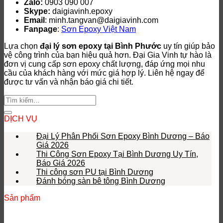
Zalo:
0903 090 007
Skype:
daigiavinh.epoxy
Email
: minh.tangvan@daigiavinh.com
Fanpage
:
Sơn Epoxy Việt Nam
Lựa chọn
đại lý sơn epoxy tại Bình Phước
uy tín giúp bảo
vệ công trình của bạn hiệu quả hơn. Đại Gia Vinh tự hào là
đơn vị cung cấp sơn epoxy chất lượng, đáp ứng mọi nhu
cầu của khách hàng với mức giá hợp lý. Liên hệ ngay để
được tư vấn và nhận báo giá chi tiết.
DỊCH VỤ
Đại Lý Phân Phối Sơn Epoxy Bình Dương – Báo
Giá 2026
Thi Công Sơn Epoxy Tại Bình Dương Uy Tín,
Báo Giá 2026
Thi công sơn PU tại Bình Dương
Đánh bóng sàn bê tông Bình Dương
Sản phẩm