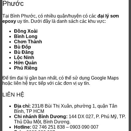
Phước
Tại Bình Phước, có nhiều quận/huyện có các
đại lý sơn
epoxy
uy tín. Dưới đây là danh sách các khu vực:
Đồng Xoài
Bình Long
Chơn Thành
Bù Đốp
Bù Đăng
Lộc Ninh
Hớn Quản
Phú Riềng
Để tìm đại lý gần bạn nhất, có thể sử dụng Google Maps
hoặc liên hệ trực tiếp với các đơn vị uy tín.
LIÊN HỆ
Địa chỉ:
231/8 Bùi Thị Xuân, phường 1, quận Tân
Bình, TP HCM
Chi nhánh Bình Dương:
144 DX 027, P. Phú Mỹ, TP.
Thủ Dầu Một, Bình Dương.
Hotline:
02 746 251 838 – 0903 090 007