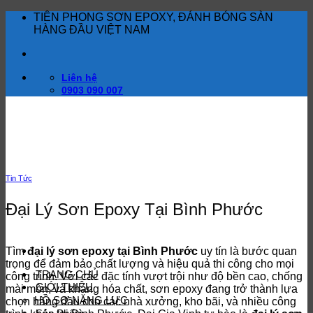
Bỏ
TIÊN PHONG SƠN EPOXY, ĐÁNH BÓNG SÀN
qua
HÀNG ĐẦU VIỆT NAM
nội
dung
Liên hệ
0903 090 007
Tin Tức
Đại Lý Sơn Epoxy Tại Bình Phước
Tìm
đại lý sơn epoxy tại Bình Phước
uy tín là bước quan
trọng để đảm bảo chất lượng và hiệu quả thi công cho mọi
TRANG CHỦ
công trình. Với các đặc tính vượt trội như độ bền cao, chống
GIỚI THIỆU
mài mòn, và kháng hóa chất, sơn epoxy đang trở thành lựa
HỒ SƠ NĂNG LỰC
chọn hàng đầu cho các nhà xưởng, kho bãi, và nhiều công