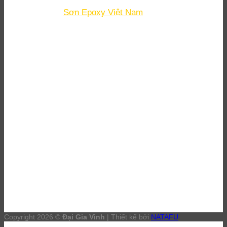
Email
: minh.tangvan@daigiavinh.com
Fanpage
:
Sơn Epoxy Việt Nam
DỊCH VỤ
Đại lý sơn epoxy Bình Dương
Thi công sơn Epoxy Bình Dương
Đánh bóng sàn bê tông Bình Dương
Thi công sơn PU Bình Dương
Copyright 2026 ©
Đại Gia Vinh
| Thiết kế bởi
NATAFU