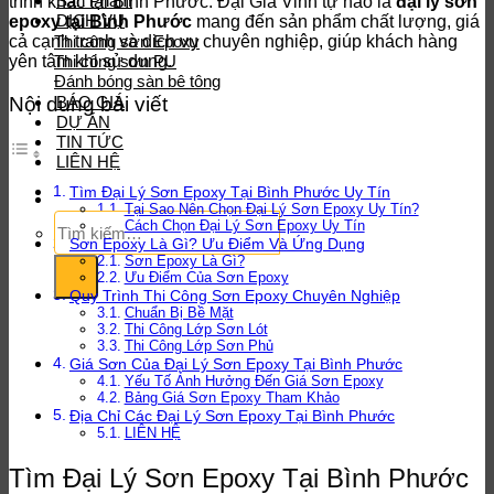
Sản Phẩm
trình khác tại Bình Phước. Đại Gia Vinh tự hào là
đại lý sơn
DỊCH VỤ
epoxy tại Bình Phước
mang đến sản phẩm chất lượng, giá
cả cạnh tranh và dịch vụ chuyên nghiệp, giúp khách hàng
Thi công sơn Epoxy
yên tâm khi sử dụng.
Thi công sơn PU
Đánh bóng sàn bê tông
BÁO GIÁ
Nội dung bài viết
DỰ ÁN
TIN TỨC
LIÊN HỆ
Tìm Đại Lý Sơn Epoxy Tại Bình Phước Uy Tín
Tại Sao Nên Chọn Đại Lý Sơn Epoxy Uy Tín?
Tìm
Cách Chọn Đại Lý Sơn Epoxy Uy Tín
kiếm:
Sơn Epoxy Là Gì? Ưu Điểm Và Ứng Dụng
Sơn Epoxy Là Gì?
Ưu Điểm Của Sơn Epoxy
Quy Trình Thi Công Sơn Epoxy Chuyên Nghiệp
Chuẩn Bị Bề Mặt
Thi Công Lớp Sơn Lót
Thi Công Lớp Sơn Phủ
Giá Sơn Của Đại Lý Sơn Epoxy Tại Bình Phước
Yếu Tố Ảnh Hưởng Đến Giá Sơn Epoxy
Bảng Giá Sơn Epoxy Tham Khảo
Địa Chỉ Các Đại Lý Sơn Epoxy Tại Bình Phước
LIÊN HỆ
Tìm Đại Lý Sơn Epoxy Tại Bình Phước